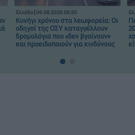
Ελλάδα
┋
06.08.2026 06:50
Ελ
αν
Κυνήγι χρόνου στα λεωφορεία: Οι
Πύ
ιά
οδηγοί της ΟΣΥ καταγγέλλουν
20
δρομολόγια που «δεν βγαίνουν»
χα
και προειδοποιούν για κινδύνους
κί