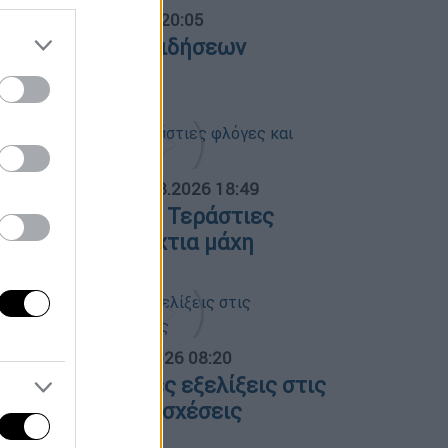
ντρικό...
|
06.08.2026 20:05
εντρικό δελτίο ειδήσεων
6/08/2026
ΟΣΠΑΣΜΑΤΑ...
|
06.08.2026 18:49
ωτιά στη Σκύρο: Τεράστιες
λόγες και ολονύχτια μάχη
α Ελλάδος...
|
06.08.2026 08:20
λες οι τελευταίες εξελίξεις στις
λληνοτουρκικές σχέσεις