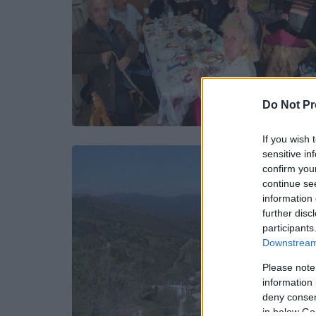
Do Not Pr
If you wish 
sensitive in
confirm you
continue se
information 
further disc
participants
Downstream 
Please note
information 
deny consent
in below Go