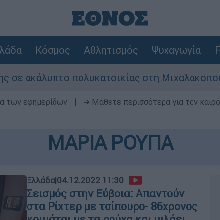
λάδα
Κόσμος
Αθλητισμός
Ψυχαγωγία
F
 ακάλυπτο πολυκατοικίας στη Μιχαλακοπούλου -
δα των εφημερίδων
|
➔ Μάθετε περισσότερα για τον καιρό
ΜΑΡΙΑ ΡΟΥΠΑ
Ελλάδα
|
04.12.2022 11:30
Σεισμός στην Εύβοια: Aπαντούν
στα Ρίχτερ με τσίπουρο- 86χρονος
κοιμάται με τα ρούχα και μιλάει