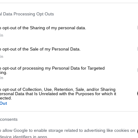
Κε
Κ
l Data Processing Opt Outs
0
ρα
κατολισθήσεις
κατολίσθηση
o opt-out of the Sharing of my personal data.
In
o opt-out of the Sale of my Personal Data.
In
ΑΠ
Φ
to opt-out of processing my Personal Data for Targeted
ing.
φ
In
o opt-out of Collection, Use, Retention, Sale, and/or Sharing
ersonal Data that Is Unrelated with the Purposes for which it
lected.
Out
Ώρ
Ό
consents
ε
o allow Google to enable storage related to advertising like cookies on
evice identifiers in apps.