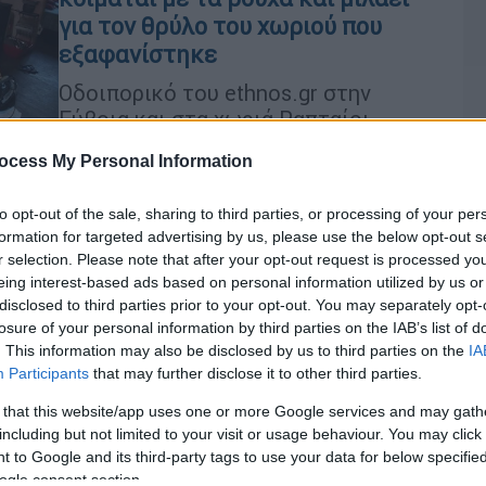
για τον θρύλο του χωριού που
εξαφανίστηκε
Οδοιπορικό του ethnos.gr στην
Εύβοια και στα χωριά Ραπταίοι,
Ζάρακες που χορεύουν στο ρυθμό
ocess My Personal Information
των Ρίχτερ
to opt-out of the sale, sharing to third parties, or processing of your per
formation for targeted advertising by us, please use the below opt-out s
Ελλάδα
|
29.11.2022 18:26
r selection. Please note that after your opt-out request is processed y
Σεισμός στην Εύβοια: Γιατί ο
eing interest-based ads based on personal information utilized by us or
εφιάλτης των κατοίκων είναι να
disclosed to third parties prior to your opt-out. You may separately opt-
μην γίνουν νέο Ελαιοχώρι που
losure of your personal information by third parties on the IAB’s list of
. This information may also be disclosed by us to third parties on the
IA
χάθηκε από τον χάρτη
Ώρ
Participants
that may further disclose it to other third parties.
Μετά από κάθε μεγάλο σεισμό
Ώ
 that this website/app uses one or more Google services and may gath
ακολουθούν οι φήμες που τρέχουν
including but not limited to your visit or usage behaviour. You may click 
πιο γρήγορα και από τα ίδια τα
 to Google and its third-party tags to use your data for below specifi
σεισμικά κύματα
ogle consent section.