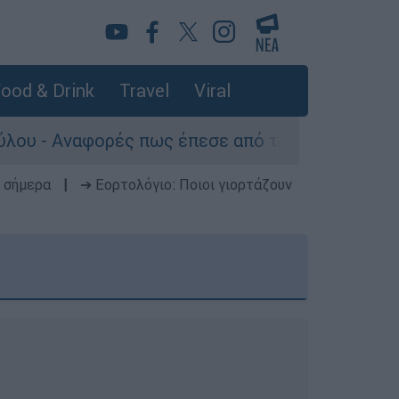
ood & Drink
Travel
Viral
 Αναφορές πως έπεσε από τον 5ο
Τραγωδία
 σήμερα
|
➔ Εορτολόγιο: Ποιοι γιορτάζουν