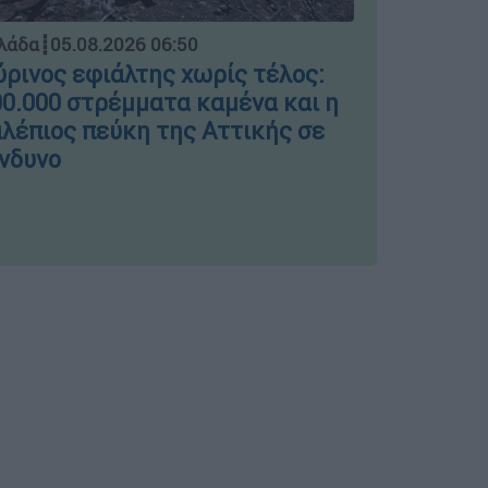
Ελλάδα
┋
04.
λάδα
┋
05.08.2026 06:50
Μπλόκο σ
ρινος εφιάλτης χωρίς τέλος:
ΣΤΑΣΥ γι
0.000 στρέμματα καμένα και η
πινακίδε
λέπιος πεύκη της Αττικής σε
νδυνο