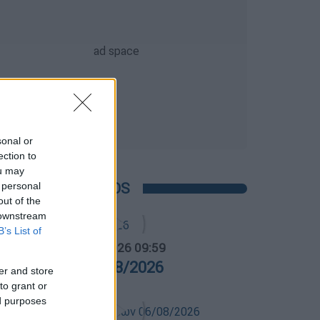
sonal or
ection to
ou may
POPULAR VIDEOS
 personal
out of the
 downstream
B’s List of
α Ελλάδος...
|
07.08.2026 09:59
ρα Ελλάδος 07/08/2026
er and store
to grant or
ed purposes