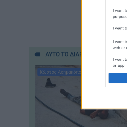
I want t
purpose
I want 
I want t
web or d
ΑΥΤΟ ΤΟ ΔΙΑΒΑΣΕΣ;
I want t
or app.
Κώστας Ασημακόπουλος
I want t
I want t
authenti