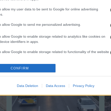
o allow my user data to be sent to Google for online advertising
ΑΘ
s.
Α
to allow Google to send me personalized advertising.
0
o allow Google to enable storage related to analytics like cookies on
evice identifiers in apps.
o allow Google to enable storage related to functionality of the website
Μαρία Λιλιοπούλου
Μ
o allow Google to enable storage related to personalization.
CONFIRM
o allow Google to enable storage related to security, including
cation functionality and fraud prevention, and other user protection.
Data Deletion
Data Access
Privacy Policy