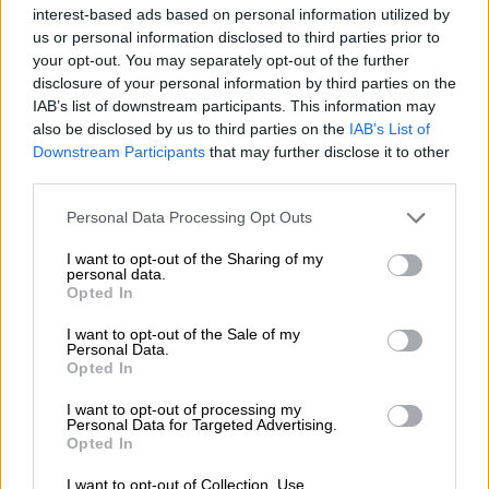
αγγίξουν ποτέ το Άγιο Δισκοπότηρο του
interest-based ads based on personal information utilized by
ποδοσφαίρου
us or personal information disclosed to third parties prior to
your opt-out. You may separately opt-out of the further
Το Παγκόσμιο Κύπελλο του Κατάρ τέλειωσε
disclosure of your personal information by third parties on the
και οι φωνές των φαρισαίων σώπασαν για να
IAB’s list of downstream participants. This information may
αφουγκραστούν καλύτερα τις ιαχές των
also be disclosed by us to third parties on the
IAB’s List of
Αργεντινών… Κι ο Μέσι ασπάστηκε το θείο
Downstream Participants
that may further disclose it to other
τρόπαιο και έσβησε από τα χείλη των
third parties.
ασεβών εκείνο το «αλλά» που στοίχειωνε
Please note that this website/app uses one or more Google
Personal Data Processing Opt Outs
την καριέρα του, αλλά...
services and may gather and store information including but
not limited to your visit or usage behaviour. You may click to
I want to opt-out of the Sharing of my
personal data.
grant or deny consent to Google and its third-party tags to
ΑΛΛΑ #TAGS
Opted In
use your data for below specified purposes in below Google
ειδήσεις τώρα
consent section.
I want to opt-out of the Sale of my
Personal Data.
Opted In
Παγκόσμιο Κύπελλο ποδοσφαίρου
I want to opt-out of processing my
Παναθηναϊκός
Ολυμπιακός
Personal Data for Targeted Advertising.
Opted In
Ουγγαρία
Μουντιάλ
I want to opt-out of Collection, Use,