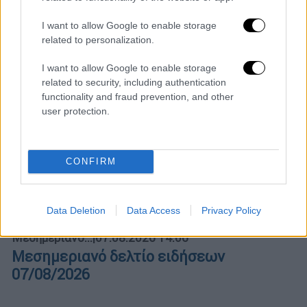
I want to allow Google to enable storage
Κεντρικό...
|
07.08.2026 19:53
related to personalization.
Κεντρικό δελτίο ειδήσεων 07/08/2026
I want to allow Google to enable storage
related to security, including authentication
functionality and fraud prevention, and other
user protection.
ΑΠΟΣΠΑΣΜΑΤΑ...
|
07.08.2026 14:29
Μνημόσυνο για τη Λένα Σαμαρά στο Α΄
CONFIRM
Νεκροταφείο Αθηνών
Data Deletion
Data Access
Privacy Policy
Μεσημεριανό...
|
07.08.2026 14:06
Μεσημεριανό δελτίο ειδήσεων
07/08/2026