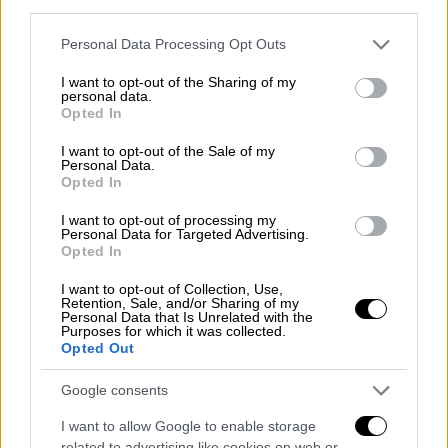
third parties.
Please note that this website/app uses one or more Google
Personal Data Processing Opt Outs
services and may gather and store information including but
not limited to your visit or usage behaviour. You may click to
I want to opt-out of the Sharing of my
personal data.
grant or deny consent to Google and its third-party tags to
Opted In
use your data for below specified purposes in below Google
consent section.
I want to opt-out of the Sale of my
Personal Data.
Opted In
I want to opt-out of processing my
Personal Data for Targeted Advertising.
Opted In
Lifestyle
|
13.07.2024 21:51
I want to opt-out of Collection, Use,
Κριστιάνο Ρονάλντο: Διακοπές με την
Retention, Sale, and/or Sharing of my
Personal Data that Is Unrelated with the
Georgina μετά τον αποκλεισμό από το
Purposes for which it was collected.
Opted Out
Euro 2024
Γρήγορα ξεπέρασε τον αποκλεισμό
Google consents
I want to allow Google to enable storage
related to advertising like cookies on web or