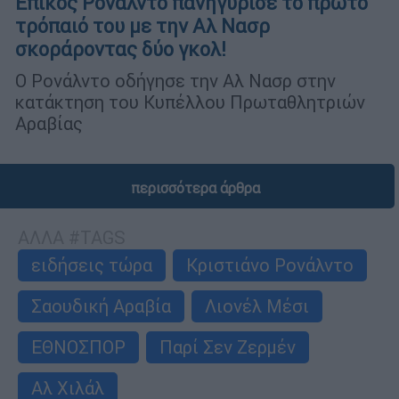
Επικός Ρονάλντο πανηγύρισε το πρώτο
τρόπαιό του με την Αλ Νασρ
σκοράροντας δύο γκολ!
Ο Ρονάλντο οδήγησε την Αλ Νασρ στην
κατάκτηση του Κυπέλλου Πρωταθλητριών
Αραβίας
περισσότερα άρθρα
ΑΛΛΑ #TAGS
ειδήσεις τώρα
Κριστιάνο Ρονάλντο
Σαουδική Αραβία
Λιονέλ Μέσι
ΕΘΝΟΣΠΟΡ
Παρί Σεν Ζερμέν
Αλ Χιλάλ