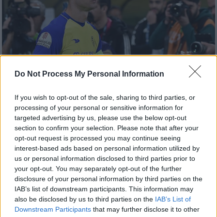
Do Not Process My Personal Information
If you wish to opt-out of the sale, sharing to third parties, or
Αθλητισμός
|
27.05.2025 00:00
processing of your personal or sensitive information for
Ο Κριστιάνο Ρονάλντο ανακοίνωσε ότι
targeted advertising by us, please use the below opt-out
section to confirm your selection. Please note that after your
αποχωρεί απ' την Αλ Νασρ - Ψάχνει
opt-out request is processed you may continue seeing
ομάδα για το Παγκόσμιο Κύπελλο
interest-based ads based on personal information utilized by
Συλλόγων λένε οι Πορτογάλοι
us or personal information disclosed to third parties prior to
your opt-out. You may separately opt-out of the further
Πού θα συνεχίσει την καριέρα του ο CR7;
disclosure of your personal information by third parties on the
IAB’s list of downstream participants. This information may
also be disclosed by us to third parties on the
IAB’s List of
Downstream Participants
that may further disclose it to other