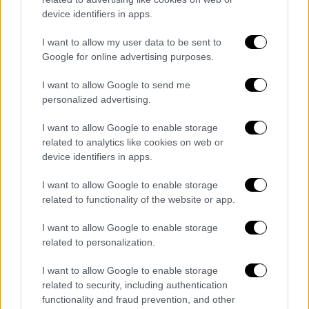
device identifiers in apps.
I want to allow my user data to be sent to
Google for online advertising purposes.
I want to allow Google to send me
personalized advertising.
I want to allow Google to enable storage
related to analytics like cookies on web or
device identifiers in apps.
I want to allow Google to enable storage
related to functionality of the website or app.
Αθλητισμός
|
14.11.2023 21:25
I want to allow Google to enable storage
Αποκαλυπτικό δημοσίευμα Football Talk:
related to personalization.
«Σκέψεις της UEFA να προσκαλέσει την
Αλ Νασρ στο επόμενο Champions
I want to allow Google to enable storage
related to security, including authentication
League»
functionality and fraud prevention, and other