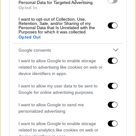
Personal Data for Targeted Advertising.
Opted In
I want to opt-out of Collection, Use,
Retention, Sale, and/or Sharing of my
Personal Data that Is Unrelated with the
Purposes for which it was collected.
Αθλητισμός
|
04.01.2023 13:59
Opted Out
United Cup: Νίκησε η Σάκκαρη και
έδωσε προβάδισμα στην Ελλάδα επί της
Google consents
Κροατίας
I want to allow Google to enable storage
related to advertising like cookies on web or
Η Μαρία Σάκκαρη επικράτησε 2-0 σετ της
device identifiers in apps.
Πέτρα Μάρτιτς
I want to allow my user data to be sent to
Google for online advertising purposes.
ΑΛΛΑ #TAGS
Μαρία Σάκκαρη
Τένις
I want to allow Google to send me
personalized advertising.
Στέφανος Τσιτσιπάς
ειδήσεις τώρα
I want to allow Google to enable storage
related to analytics like cookies on web or
Έμα Ραντουκάνου
Ναόμι Οσάκα