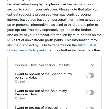
targeted advertising by us, please use the below opt-out
Αθλητισμός
|
04.01.2023 18:00
section to confirm your selection. Please note that after your
United Cup: Σούπερ δίδυμο ο Τσιτσιπάς
opt-out request is processed you may continue seeing
και η Σάκκαρη έστειλαν την Ελλάδα στα
interest-based ads based on personal information utilized by
us or personal information disclosed to third parties prior to
ημιτελικά απέναντι στην Ιταλία
your opt-out. You may separately opt-out of the further
Σπουδαία νίκη πανηγύρισε η Ελλάδα με
disclosure of your personal information by third parties on the
Τσιτσιπά και Σάκκαρη στο μεικτό διπλό επί
IAB’s list of downstream participants. This information may
also be disclosed by us to third parties on the
IAB’s List of
της Κροατίας
Downstream Participants
that may further disclose it to other
third parties.
Please note that this website/app uses one or more Google
Personal Data Processing Opt Outs
services and may gather and store information including but
not limited to your visit or usage behaviour. You may click to
I want to opt-out of the Sharing of my
personal data.
grant or deny consent to Google and its third-party tags to
Opted In
use your data for below specified purposes in below Google
consent section.
I want to opt-out of the Sale of my
Personal Data.
Opted In
I want to opt-out of processing my