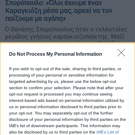
Σπυρόπουλο: «Όλοι έχουμε έναν
Καραγκιόζη μέσα μας, αρκεί να τον
παίζουμε με αγάπη»
Ο Θανάσης Σπυρόπουλος ήταν ο τελευταίος
μεγάλος γνήσιος καραγκιοζοπαίκτης. Μαζί
του «έφυγε» και ένα κομμάτι της Ελλάδας.
Θα θυμόμαστε για πάντα τα απογεύματα που
Do Not Process My Personal Information
μας μάζευε μπροστά από το μπερντέ του
στην Ανάκασα...
If you wish to opt-out of the sale, sharing to third parties, or
processing of your personal or sensitive information for
targeted advertising by us, please use the below opt-out
ΑΛΛΑ #TAGS
section to confirm your selection. Please note that after your
Καραγκιόζης
θέατρο σκιών
opt-out request is processed you may continue seeing
interest-based ads based on personal information utilized by
Ντίνος Χριστιανόπουλος
us or personal information disclosed to third parties prior to
your opt-out. You may separately opt-out of the further
Θανάσης Σπυρόπουλος
disclosure of your personal information by third parties on the
IAB’s list of downstream participants. This information may
also be disclosed by us to third parties on the
IAB’s List of
Ευγένιος Σπαθάρης
Idra Kayne