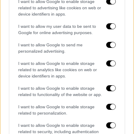
I want to allow Google to enable storage
related to advertising like cookies on web or
device identifiers in apps.
Κεντρικό...
|
07.08.2026 19:53
Κεντρικό δελτίο ειδήσεων 07/08/2026
I want to allow my user data to be sent to
Google for online advertising purposes.
I want to allow Google to send me
personalized advertising.
ΑΠΟΣΠΑΣΜΑΤΑ...
|
07.08.2026 19:26
I want to allow Google to enable storage
Βίντεο ντοκουμέντο από το θανατηφόρο
related to analytics like cookies on web or
device identifiers in apps.
τροχαίο στις Σέρρες
I want to allow Google to enable storage
related to functionality of the website or app.
Κεντρικό...
|
06.08.2026 20:05
I want to allow Google to enable storage
Κεντρικό δελτίο ειδήσεων 06/08/2026
related to personalization.
I want to allow Google to enable storage
related to security, including authentication