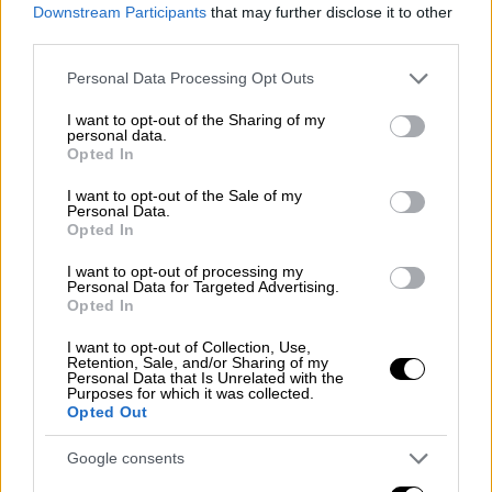
Downstream Participants
that may further disclose it to other
third parties.
ειδήσεις τώρα
Please note that this website/app uses one or more Google
Personal Data Processing Opt Outs
services and may gather and store information including but
not limited to your visit or usage behaviour. You may click to
I want to opt-out of the Sharing of my
personal data.
grant or deny consent to Google and its third-party tags to
Opted In
use your data for below specified purposes in below Google
consent section.
I want to opt-out of the Sale of my
Personal Data.
Opted In
I want to opt-out of processing my
Personal Data for Targeted Advertising.
Opted In
I want to opt-out of Collection, Use,
Retention, Sale, and/or Sharing of my
Personal Data that Is Unrelated with the
Purposes for which it was collected.
Opted Out
Google consents
POPULAR VIDEOS