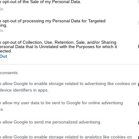
o opt-out of the Sale of my Personal Data.
Κε
Ο Αλεξανδρόπουλος με χρυσό γκολ
In
Κ
έστειλε τον Ολυμπιακό στα πλέι οφ
0
to opt-out of processing my Personal Data for Targeted
του Europa League
ing.
In
o opt-out of Collection, Use, Retention, Sale, and/or Sharing
ersonal Data that Is Unrelated with the Purposes for which it
Ώρ
lected.
Live Blog
|
17.08.2023 19:29
Out
Ώ
Live οι μάχες των ελληνικών
ομάδων σε Europa και Conference:
consents
Γκενκ - Ολυμπιακός, ΠΑΟΚ -
o allow Google to enable storage related to advertising like cookies on
Χάιντουκ Σπλιτ, Ντιναμό Κιέβου -
evice identifiers in apps.
ΑΠ
Άρης
Κ
o allow my user data to be sent to Google for online advertising
Τριπλό μέτωπο για τις ελληνικές
s.
π
ομάδες στα Κύπελλα Ευρώπης
τ
to allow Google to send me personalized advertising.
o allow Google to enable storage related to analytics like cookies on