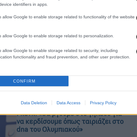
Αθλητισμός
|
17.08.2023 13:19
evice identifiers in apps.
Τριπλή ελληνική μάχη σε Europa
Με
και Conference: Για την πρόκριση
Μ
o allow Google to enable storage related to functionality of the website
στα πλέι οφ Ολυμπιακός, ΠΑΟΚ
0
και Άρης
o allow Google to enable storage related to personalization.
Ραντεβού με την... πρόκριση στα πλέι
οφ θέλουν να κλείσουν οι τρεις
o allow Google to enable storage related to security, including
εκπρόσωποι του ελληνικού
cation functionality and fraud prevention, and other user protection.
ποδοσφαίρου σε Europa και
Conference League
CONFIRM
Αθλητισμός
|
16.08.2023 21:35
Data Deletion
Data Access
Privacy Policy
Μαρτίνεθ για τη ρεβάνς με την
Γκενκ: «Θα βγούμε στο γήπεδο για
να κερδίσουμε όπως ταιριάζει στο
dna του Ολυμπιακού»