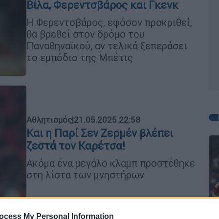
Βίλα, Φερεντσβάρος και Γκενκ
Η Φερεντσβάρος, εφόσον προκριθεί,
θα βρεθεί στον δρόμο του
Παναθηναϊκού, αν τελικά ξεπεράσει
το εμπόδιο της Μπέτις
Αθλητισμός
|
21.05.2025 22:58
Και η Παρί Σεν Ζερμέν βλέπει
ζεστά τον Καρέτσα!
Ακόμα ένα μεγάλο κλαμπ προστέθηκε
στη λίστα των μνηστήρων
ocess My Personal Information