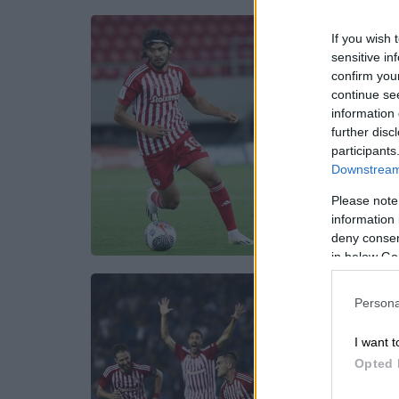
If you wish 
sensitive in
confirm you
continue se
information 
further disc
participants
Downstream 
Please note
information 
deny consent
in below Go
Persona
I want t
Opted 