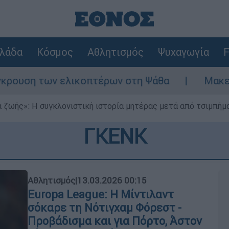
λάδα
Κόσμος
Αθλητισμός
Ψυχαγωγία
F
ων ελικοπτέρων στη Ψάθα
Μακελειό στη Β
 ζωής»: Η συγκλονιστική ιστορία μητέρας μετά από τσιμπήμ
ΓΚΕΝΚ
Αθλητισμός
|
13.03.2026 00:15
Europa League: Η Μίντιλαντ
σόκαρε τη Νότιγχαμ Φόρεστ -
Προβάδισμα και για Πόρτο, Άστον