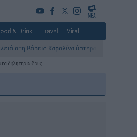
ood & Drink
Travel
Viral
όρεια Καρολίνα ύστερα από πυροβολισμούς: Νεκ
ατα δηλητηριώδους...