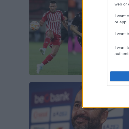
web or d
I want t
or app.
I want t
I want t
authenti