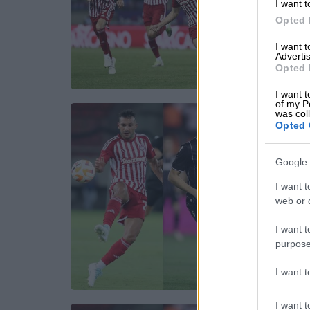
I want t
Opted 
I want 
Advertis
Opted 
I want t
of my P
was col
Opted 
Google 
I want t
web or d
I want t
purpose
I want 
I want t