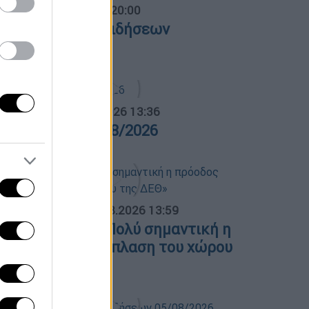
ντρικό...
|
04.08.2026 20:00
εντρικό δελτίο ειδήσεων
4/08/2026
α Ελλάδος...
|
05.08.2026 13:36
ρα Ελλάδος 05/08/2026
ΟΣΠΑΣΜΑΤΑ...
|
05.08.2026 13:59
.Μητσοτάκης: «Πολύ σημαντική η
ρόοδος στην ανάπλαση του χώρου
ης ΔΕΘ»