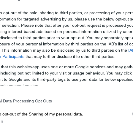
to opt-out of the sale, sharing to third parties, or processing of your per
Αθλητισμός
|
24.08.2023 12:21
formation for targeted advertising by us, please use the below opt-out s
Διπλή ελληνική μάχη σε Europa
r selection. Please note that after your opt-out request is processed y
και Conference League: Για το
eing interest-based ads based on personal information utilized by us or
πρώτο βήμα πρόκρισης στους
disclosed to third parties prior to your opt-out. You may separately opt-
losure of your personal information by third parties on the IAB’s list of
ομίλους ο Ολυμπιακός και ο ΠΑΟΚ
. This information may also be disclosed by us to third parties on the
IA
Ο Ολυμπιακός αντιμετωπίζει την
Participants
that may further disclose it to other third parties.
Τσουκαρίνσκι στο Καραϊσκάκη και ο
 that this website/app uses one or more Google services and may gath
ΠΑΟΚ τη Χαρτς στη Σκωτία
including but not limited to your visit or usage behaviour. You may click 
 to Google and its third-party tags to use your data for below specifi
ogle consent section.
Κε
Αθλητισμός
|
17.08.2023 23:15
Κ
l Data Processing Opt Outs
Με «χρυσό» γκολ του
0
o opt-out of the Sharing of my personal data.
Αλεξανδρόπουλου στο 95' ο
In
Ολυμπιακός προκρίθηκε στα πλέι
οφ του Europa League!