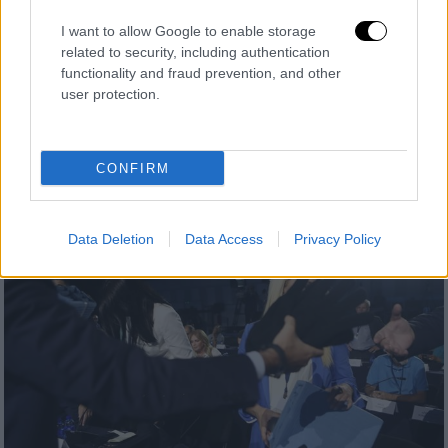
Πολιτική
|
17.09.2023 13:02
I want to allow Google to enable storage
Με σταυρό οι ευρωεκλογές - Ο Κυριάκος
related to security, including authentication
Μητσοτάκης δεν θα κάνει αλλαγή στον
functionality and fraud prevention, and other
εκλογικό νόμο
user protection.
Τι γνωστοποίησε στη συνέντευξη Τύπου στη
ΔΕΘ
CONFIRM
Data Deletion
Data Access
Privacy Policy