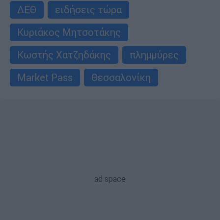
ΔΕΘ
ειδήσεις τώρα
Κυριάκος Μητσοτάκης
Κωστής Χατζηδάκης
πλημμύρες
Market Pass
Θεσσαλονίκη