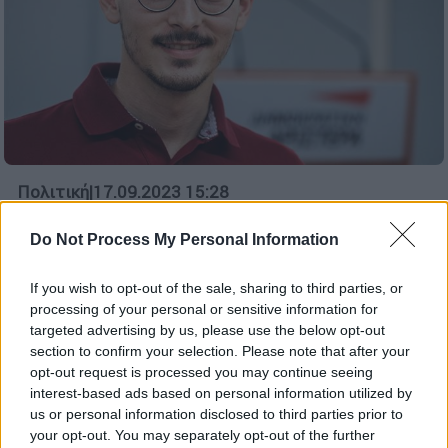
Πολιτική
|
17.09.2023 15:28
Καλπάκης για Μητσοτάκη στη ΔΕΘ:
Do Not Process My Personal Information
«Προσπαθεί να φιμώσει τους
επιστήμονες για αυτό μεταφέρει ΕΜΥ
If you wish to opt-out of the sale, sharing to third parties, or
και Αστεροσκοπείο στην κυβέρνηση»
processing of your personal or sensitive information for
«Ο κ. Μητσοτάκης παραδέχτηκε πάλι σήμερα
targeted advertising by us, please use the below opt-out
section to confirm your selection. Please note that after your
ότι η κυβέρνησή του είναι ανίκανη να
opt-out request is processed you may continue seeing
εγγυηθεί την ασφάλεια της κοινωνίας, γι’
interest-based ads based on personal information utilized by
αυτό κάνει υποχρεωτική την ασφάλιση όλων
us or personal information disclosed to third parties prior to
των κατοικιών», σημείωσε
your opt-out. You may separately opt-out of the further