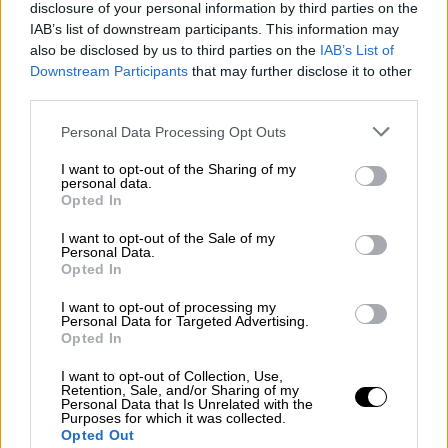
disclosure of your personal information by third parties on the
IAB’s list of downstream participants. This information may
also be disclosed by us to third parties on the
IAB’s List of
Downstream Participants
that may further disclose it to other
third parties.
Please note that this website/app uses one or more Google
Personal Data Processing Opt Outs
services and may gather and store information including but
not limited to your visit or usage behaviour. You may click to
I want to opt-out of the Sharing of my
personal data.
grant or deny consent to Google and its third-party tags to
Opted In
use your data for below specified purposes in below Google
consent section.
I want to opt-out of the Sale of my
Personal Data.
Opted In
I want to opt-out of processing my
Personal Data for Targeted Advertising.
Opted In
Πολιτική
|
17.09.2023 13:20
Μητσοτάκης: «Από την πρώτη στιγμή
I want to opt-out of Collection, Use,
Retention, Sale, and/or Sharing of my
δώσαμε πολιτική διάσταση στις
Personal Data that Is Unrelated with the
Purposes for which it was collected.
περιφερειακές εκλογές» - Τι απάντησε
Opted Out