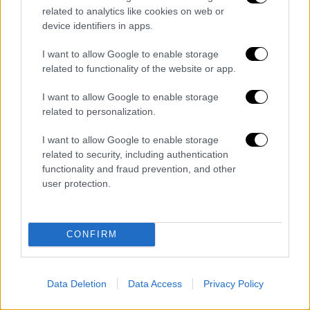
related to analytics like cookies on web or
ΑΠΟΣΠΑΣΜΑΤΑ...
|
06.08.2026 18:49
device identifiers in apps.
Φωτιά στη Σκύρο: Τεράστιες φλόγες και
I want to allow Google to enable storage
ολονύχτια μάχη
related to functionality of the website or app.
I want to allow Google to enable storage
related to personalization.
Μεσημεριανό...
|
06.08.2026 14:43
I want to allow Google to enable storage
Μεσημεριανό δελτίο ειδήσεων
related to security, including authentication
06/08/2026
functionality and fraud prevention, and other
user protection.
CONFIRM
ΑΠΟΣΠΑΣΜΑΤΑ...
|
06.08.2026 19:34
Τουρκικές παραβιάσεις στο Αιγαίο με
μαχητικά F-16 και drones
Data Deletion
Data Access
Privacy Policy