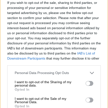
φοιτητές Ιατρικής
If you wish to opt-out of the sale, sharing to third parties, or
processing of your personal or sensitive information for
Τον έλεγαν Γιόζεφ Ρούντολφ Μένγκελε,
targeted advertising by us, please use the below opt-out
αλλά όλοι τον γνώριζαν με το ειδεχθές
section to confirm your selection. Please note that after your
προσωνύμιό του: Άγγελος του Θανάτου του
opt-out request is processed you may continue seeing
Άουσβιτς!
interest-based ads based on personal information utilized by
us or personal information disclosed to third parties prior to
your opt-out. You may separately opt-out of the further
ΑΛΛΑ #TAGS
disclosure of your personal information by third parties on the
Ναζί
ειδήσεις τώρα
IAB’s list of downstream participants. This information may
also be disclosed by us to third parties on the
IAB’s List of
Downstream Participants
that may further disclose it to other
Εγκληματίες Πολέμου
Ρούντολφ Ες
third parties.
ταινία
Β' Παγκόσμιος Πόλεμος
Please note that this website/app uses one or more Google
Personal Data Processing Opt Outs
services and may gather and store information including but
Άουσβιτς
not limited to your visit or usage behaviour. You may click to
I want to opt-out of the Sharing of my
personal data.
grant or deny consent to Google and its third-party tags to
Opted In
use your data for below specified purposes in below Google
consent section.
I want to opt-out of the Sale of my
Personal Data.
Opted In