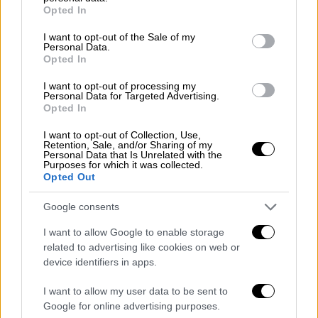
Τυπικά τα SMS - Δεν τον γνωρίζω ούτε
grant or deny consent to Google and its third-party tags to
Opted In
use your data for below specified purposes in below Google
κατ' όψη
consent section.
I want to opt-out of the Sale of my
Τι είπε για τις συνομιλίες με τον υπόδικο
Personal Data.
Opted In
Μένιο Φουρθιώτη
I want to opt-out of processing my
Personal Data for Targeted Advertising.
Opted In
I want to opt-out of Collection, Use,
Retention, Sale, and/or Sharing of my
Personal Data that Is Unrelated with the
Purposes for which it was collected.
Opted Out
Google consents
I want to allow Google to enable storage
related to advertising like cookies on web or
device identifiers in apps.
I want to allow my user data to be sent to
Google for online advertising purposes.