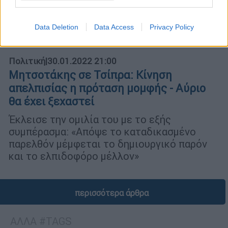
Data Deletion
Data Access
Privacy Policy
Πολιτική
|
30.01.2022 21:00
Μητσοτάκης σε Τσίπρα: Κίνηση
απελπισίας η πρόταση μομφής - Αύριο
θα έχει ξεχαστεί
Έκλεισε την ομιλία του με το εξής
συμπέρασμα: «Απόψε το καταδικασμένο
παρελθόν μέμφεται το δημιουργικό παρόν
και το ελπιδοφόρο μέλλον»
περισσότερα άρθρα
ΑΛΛΑ #TAGS