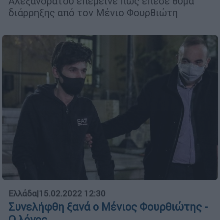
Αλεξανδράτου επέμεινε πως έπεσε θύμα
διάρρηξης από τον Μένιο Φουρθιώτη
Ελλάδα
|
15.02.2022 12:30
Συνελήφθη ξανά ο Μένιος Φουρθιώτης -
Ο λόγος