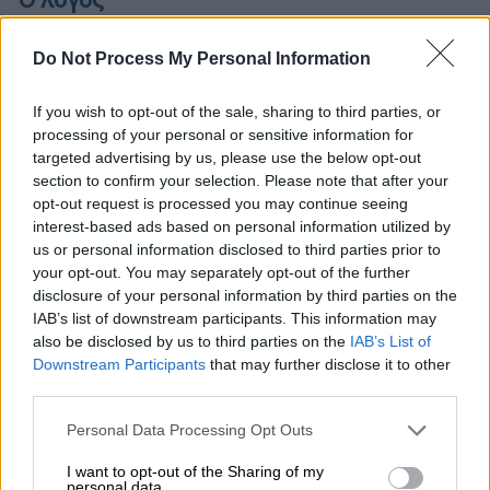
Μεταβαίνει εκ νέου στη φυλακή
Do Not Process My Personal Information
If you wish to opt-out of the sale, sharing to third parties, or
processing of your personal or sensitive information for
targeted advertising by us, please use the below opt-out
section to confirm your selection. Please note that after your
opt-out request is processed you may continue seeing
interest-based ads based on personal information utilized by
us or personal information disclosed to third parties prior to
your opt-out. You may separately opt-out of the further
disclosure of your personal information by third parties on the
IAB’s list of downstream participants. This information may
also be disclosed by us to third parties on the
IAB’s List of
Downstream Participants
that may further disclose it to other
third parties.
Please note that this website/app uses one or more Google
Personal Data Processing Opt Outs
Πολιτική
|
08.02.2022 12:06
services and may gather and store information including but
Ο Γεραπετρίτης απαντά για Φουρθιώτη:
not limited to your visit or usage behaviour. You may click to
I want to opt-out of the Sharing of my
personal data.