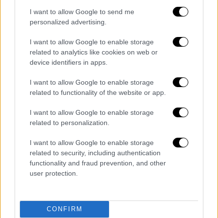
Πολιτική
|
31.01.2022 07:24
I want to allow Google to send me
ΣΥΡΙΖΑ: Η αποτίμηση της πρότασης
personalized advertising.
μομφής - Γιατί ο Μητσοτάκης δεν είπε
I want to allow Google to enable storage
ότι θα εξαντλήσει την τετραετία
related to analytics like cookies on web or
Κατά την Κουμουνδούρου ο κ. Μητσοτάκης
device identifiers in apps.
δεν κατάφερε να δώσει απαντήσεις για
I want to allow Google to enable storage
κανένα θέμα επιλέγοντας να παρουσιάζει
related to functionality of the website or app.
μία εικονική πραγματικότητα
I want to allow Google to enable storage
related to personalization.
I want to allow Google to enable storage
related to security, including authentication
functionality and fraud prevention, and other
user protection.
CONFIRM