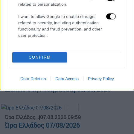
πλατεία Κουμουνδούρου
related to personalization.
I want to allow Google to enable storage
related to security, including authentication
functionality and fraud prevention, and other
user protection.
ΑΠΟΣΠΑΣΜΑΤΑ...
|
08.08.2026 14:01
Ιός του Δυτικού Νείλου: 65 κρούσματα
στην Αττική – 8 ασθενείς σε ΜΕΘ
CONFIRM
Data Deletion
Data Access
Privacy Policy
Δελτίο...
|
08.08.2026 16:18
Δελτίο στην νοηματική 08/08/2026
Ώρα Ελλάδος...
|
07.08.2026 09:59
Ώρα Ελλάδος 07/08/2026