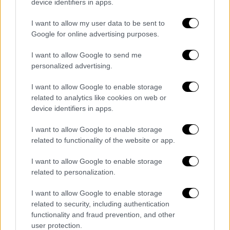
device identifiers in apps.
αναλυτής, ο οποίος επί σειρά ετών
συμμετείχε στην εκπομπή της Κατερίνας
I want to allow my user data to be sent to
Καινούργιου, απάντησε θετικά όταν
Google for online advertising purposes.
ρωτήθηκε on air, σχετικά με τη
I want to allow Google to send me
φημολογούμενη μεταγραφή του στον ΑΝΤ1
personalized advertising.
I want to allow Google to enable storage
related to analytics like cookies on web or
device identifiers in apps.
I want to allow Google to enable storage
related to functionality of the website or app.
I want to allow Google to enable storage
related to personalization.
I want to allow Google to enable storage
related to security, including authentication
functionality and fraud prevention, and other
user protection.