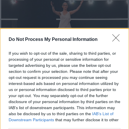
Do Not Process My Personal Information
If you wish to opt-out of the sale, sharing to third parties, or
processing of your personal or sensitive information for
targeted advertising by us, please use the below opt-out
section to confirm your selection. Please note that after your
Τηλεόραση
|
31.07.2025 12:38
opt-out request is processed you may continue seeing
interest-based ads based on personal information utilized by
Η ΕΡΤ ετοιμάζει εβδομάδα εθνικού
us or personal information disclosed to third parties prior to
τελικού για τη Eurovision 2026 - Τι θα
your opt-out. You may separately opt-out of the further
συμβεί με την παρουσίαση
disclosure of your personal information by third parties on the
IAB’s list of downstream participants. This information may
Η δημόσια τηλεόραση φαίνεται πως παίρνει
also be disclosed by us to third parties on the
IAB’s List of
σοβαρά το ρόλο της για την επιλογή του
Downstream Participants
that may further disclose it to other
επόμενου εκπροσώπου
third parties.