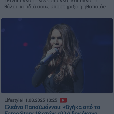
«Είναι άλλο τι λένε οι άλλοι και άλλο τι
θέλει καρδιά σου», υποστήριξε η ηθοποιός
Lifestyle
|
11.08.2025 13:25
Ελεάνα Παπαϊωάννου: «Βγήκα από το
Fame Story 18 ετών, αλλά δεν έκανα