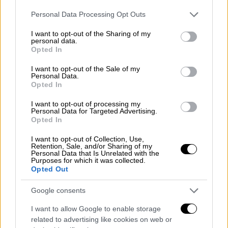
Please note that this website/app uses one or more Google
Personal Data Processing Opt Outs
services and may gather and store information including but
not limited to your visit or usage behaviour. You may click to
I want to opt-out of the Sharing of my
personal data.
grant or deny consent to Google and its third-party tags to
Opted In
use your data for below specified purposes in below Google
consent section.
I want to opt-out of the Sale of my
Personal Data.
Opted In
I want to opt-out of processing my
Personal Data for Targeted Advertising.
Opted In
I want to opt-out of Collection, Use,
Retention, Sale, and/or Sharing of my
Personal Data that Is Unrelated with the
Purposes for which it was collected.
Opted Out
Τηλεόραση
|
21.07.2025 16:47
Ο Σταύρος Μπαλάσκας εντάσσεται στο
Google consents
«Πρωινό» του ΑΝΤ1 από τη νέα σεζόν
I want to allow Google to enable storage
related to advertising like cookies on web or
Ο γνωστός απόστρατος αστυνομικός και