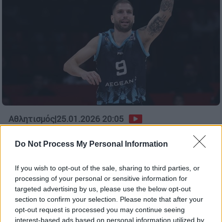
Αθλητισμός
|
25.01.2026 20:05
Καταγγελία-σοκ του Πετρόπουλου μετά
το Κολοσσός-Ολυμπιακός: «Ελπίζω τα
Do Not Process My Personal Information
φρένα μου να κόπηκαν μόνα τους»
If you wish to opt-out of the sale, sharing to third parties, or
Κόλαφος… ο παίκτης του Κολοσσού Ρόδου
processing of your personal or sensitive information for
που με ανάρτηση του στο instagram
targeted advertising by us, please use the below opt-out
αποκάλυψε πως κόπηκαν τα φρένα του
section to confirm your selection. Please note that after your
αυτοκινήτου του
opt-out request is processed you may continue seeing
interest-based ads based on personal information utilized by