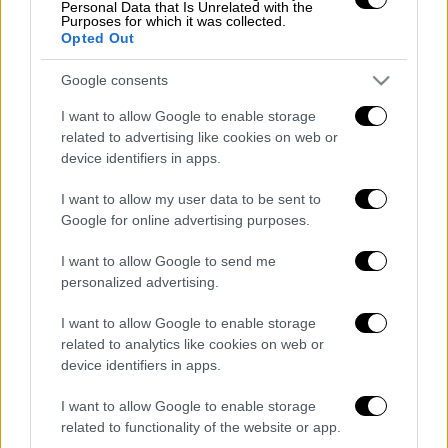
Personal Data that Is Unrelated with the
Purposes for which it was collected.
Opted Out
POPULAR VIDEOS
Google consents
I want to allow Google to enable storage
Δελτίο...
|
08.08.2026 16:18
related to advertising like cookies on web or
device identifiers in apps.
Δελτίο στην νοηματική 08/08/2026
I want to allow my user data to be sent to
Google for online advertising purposes.
I want to allow Google to send me
ΑΠΟΣΠΑΣΜΑΤΑ...
|
07.08.2026 14:13
personalized advertising.
Ανησυχία για την έξαρση της γρίπης Α
I want to allow Google to enable storage
σε τουριστικούς προορισμούς
related to analytics like cookies on web or
device identifiers in apps.
I want to allow Google to enable storage
Κεντρικό...
|
07.08.2026 19:53
related to functionality of the website or app.