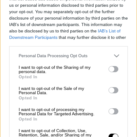
us or personal information disclosed to third parties prior to
ΑΛΛΑ #TAGS
your opt-out. You may separately opt-out of the further
disclosure of your personal information by third parties on the
Ολυμπιακός
Κολοσσός Ρόδου
IAB’s list of downstream participants. This information may
also be disclosed by us to third parties on the
IAB’s List of
Σάσα Βεζένκοφ
ειδήσεις τώρα
Downstream Participants
that may further disclose it to other
third parties.
Please note that this website/app uses one or more Google
Personal Data Processing Opt Outs
services and may gather and store information including but
not limited to your visit or usage behaviour. You may click to
I want to opt-out of the Sharing of my
personal data.
grant or deny consent to Google and its third-party tags to
Opted In
use your data for below specified purposes in below Google
consent section.
I want to opt-out of the Sale of my
Personal Data.
Opted In
I want to opt-out of processing my
Personal Data for Targeted Advertising.
Opted In
I want to opt-out of Collection, Use,
Retention, Sale, and/or Sharing of my