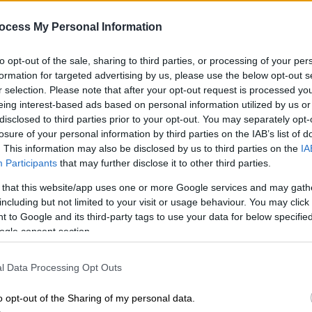
«ανάσα»
«Ανάσα» για τον Μόρνο, καθώς τους
ocess My Personal Information
τελευταίους μήνες καταγράφεται μία
εντυπωσιακή, όσο και ανακουφιστική
to opt-out of the sale, sharing to third parties, or processing of your per
ανατροπή σκηνικού, στη λεκάνη
formation for targeted advertising by us, please use the below opt-out s
απορροής του
r selection. Please note that after your opt-out request is processed y
eing interest-based ads based on personal information utilized by us or
disclosed to third parties prior to your opt-out. You may separately opt-
losure of your personal information by third parties on the IAB’s list of
Ελλάδα
|
22.02.2026 07:49
. This information may also be disclosed by us to third parties on the
IA
Στη λίμνη Μαραθώνα
Participants
that may further disclose it to other third parties.
εξαφανίστηκε το νησί και στην
 that this website/app uses one or more Google services and may gath
Υλίκη χάνεται το νερό
including but not limited to your visit or usage behaviour. You may click 
Το παράδοξο των δύο ταμιευτήρων
 to Google and its third-party tags to use your data for below specifi
Με
ogle consent section.
νερού που απέχουν λιγότερο από 70
Μ
χιλιόμετρα και στην ίδια περίοδο
0
σημειώνουν θετικό και αρνητικό
l Data Processing Opt Outs
ρεκόρ.
o opt-out of the Sharing of my personal data.