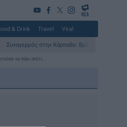
ood & Drink
Travel
Viral
γερμός στην Κάρπαθο: Βρέθηκαν παλιά πυρομαχι
τούσε να πάει σπίτι...