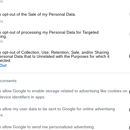
In
Με
Μ
o opt-out of the Sale of my Personal Data.
Μαραθώνας
νερό
Ελλάδα
0
In
to opt-out of processing my Personal Data for Targeted
ing.
In
Κε
o opt-out of Collection, Use, Retention, Sale, and/or Sharing
Κ
ersonal Data that Is Unrelated with the Purposes for which it
lected.
0
Out
consents
Δε
o allow Google to enable storage related to advertising like cookies on
evice identifiers in apps.
Δ
o allow my user data to be sent to Google for online advertising
s.
to allow Google to send me personalized advertising.