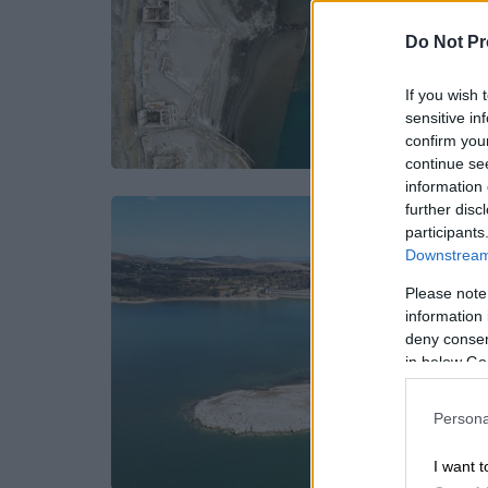
Do Not Pr
If you wish 
sensitive in
confirm you
continue se
information 
further disc
participants
Downstream 
Please note
information 
deny consent
in below Go
Persona
I want t