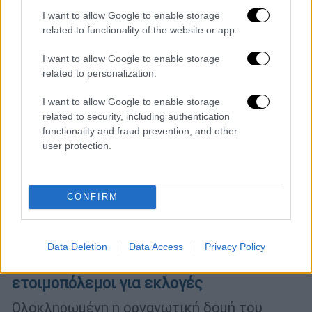
I want to allow Google to enable storage
related to functionality of the website or app.
I want to allow Google to enable storage
related to personalization.
I want to allow Google to enable storage
related to security, including authentication
functionality and fraud prevention, and other
user protection.
CONFIRM
Πολιτική
|
20.07.2026 07:23
ΕΛ.Α.Σ.: Αυτά είναι τα 75 μέλη της
Data Deletion
Data Access
Privacy Policy
Πολιτικής Επιτροπής - Δηλώνουν
ετοιμοπόλεμοι για εκλογές
Ολοκληρωμένη η οργανωτική δομή του