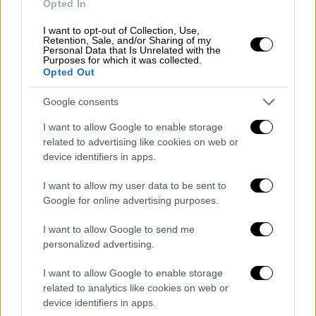
Opted In
I want to opt-out of Collection, Use,
Retention, Sale, and/or Sharing of my
Personal Data that Is Unrelated with the
Purposes for which it was collected.
Opted Out
Google consents
I want to allow Google to enable storage
related to advertising like cookies on web or
device identifiers in apps.
Πολιτική
|
20.07.2026 16:54
I want to allow my user data to be sent to
Οι παρεμβάσεις της ΕΛ.Α.Σ. για τη
Google for online advertising purposes.
δημόσια παιδεία: «Δεν θα καταργήσουμε
τα ιδιωτικά ΑΕΙ»
I want to allow Google to send me
personalized advertising.
Το σχέδιό της για τη δημόσια παιδεία με 5+1
«εμβληματικές παρεμβάσεις» παρουσίασε
I want to allow Google to enable storage
σήμερα η Ελληνική Αριστερή Συμπαράταξη
related to analytics like cookies on web or
device identifiers in apps.