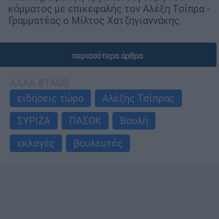
κόμματος με επικεφαλής τον Αλέξη Τσίπρα -
Γραμματέας ο Μίλτος Χατζηγιαννάκης.
περισσότερα άρθρα
ΑΛΛΑ #TAGS
ειδήσεις τώρα
Αλέξης Τσίπρας
ΣΥΡΙΖΑ
ΠΑΣΟΚ
Βουλή
εκλογές
βουλευτές