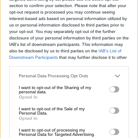
section to confirm your selection. Please note that after your
opt-out request is processed you may continue seeing
interest-based ads based on personal information utilized by
us or personal information disclosed to third parties prior to
Πολιτική
|
21.07.2026 09:30
your opt-out. You may separately opt-out of the further
Αλλάζει γραμμή απέναντι στον Τσίπρα ο
disclosure of your personal information by third parties on the
ΣΥΡΙΖΑ – Το Άρθρο 16 ανοίγει και
IAB’s list of downstream participants. This information may
επίσημα τον κύκλο της αντιπαράθεσης
also be disclosed by us to third parties on the
IAB’s List of
Downstream Participants
that may further disclose it to other
Η Κουμουνδούρου μεταφέρει την
third parties.
αντιπαράθεση με την ΕΛ.Α.Σ. από τις
Please note that this website/app uses one or more Google
Personal Data Processing Opt Outs
ανεξαρτητοποιήσεις στις προγραμματικές
services and may gather and store information including but
διαφορές, με αιχμή τα ιδιωτικά
not limited to your visit or usage behaviour. You may click to
I want to opt-out of the Sharing of my
πανεπιστήμια και φόντο τη μάχη για το
personal data.
grant or deny consent to Google and its third-party tags to
Opted In
κοινό εκλογικό ακροατήριο
use your data for below specified purposes in below Google
consent section.
I want to opt-out of the Sale of my
Personal Data.
Opted In
I want to opt-out of processing my
Personal Data for Targeted Advertising.