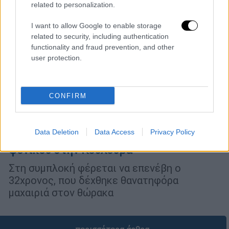
related to personalization.
I want to allow Google to enable storage
related to security, including authentication
functionality and fraud prevention, and other
user protection.
CONFIRM
Ελλάδα
|
08.07.2026 12:26
Data Deletion
Data Access
Privacy Policy
Κτηματικές διαφορές η πιθανή αιτία του
φονικού στην Κουλούρα
Στη συμπλοκή φέρεται να επενέβη ο
32χρονος, που δέχθηκε θανατηφόρα
μαχαιριά στον θώρακα