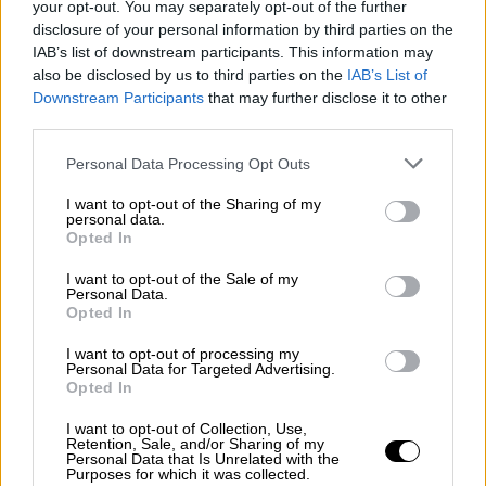
your opt-out. You may separately opt-out of the further
disclosure of your personal information by third parties on the
Ελλάδα
|
10.07.2026 21:29
IAB’s list of downstream participants. This information may
also be disclosed by us to third parties on the
IAB’s List of
Θεσσαλονίκη: Τρεις συλλήψεις για τη
Downstream Participants
that may further disclose it to other
φονική εμπρηστική επίθεση - Οι βαριές
third parties.
κατηγορίες
Please note that this website/app uses one or more Google
Personal Data Processing Opt Outs
Στα χέρια των Αρχών ένας 29χρονος και μια
services and may gather and store information including but
26χρονη, οι οποίοι φέρονται ως οι φυσικοί
not limited to your visit or usage behaviour. You may click to
I want to opt-out of the Sharing of my
personal data.
αυτουργοί που τοποθέτησαν τους
grant or deny consent to Google and its third-party tags to
Opted In
use your data for below specified purposes in below Google
μηχανισμούς, καθώς και ένας 24χρονος
consent section.
I want to opt-out of the Sale of my
Personal Data.
Opted In
I want to opt-out of processing my
Personal Data for Targeted Advertising.
Opted In
I want to opt-out of Collection, Use,
Retention, Sale, and/or Sharing of my
Personal Data that Is Unrelated with the
Purposes for which it was collected.