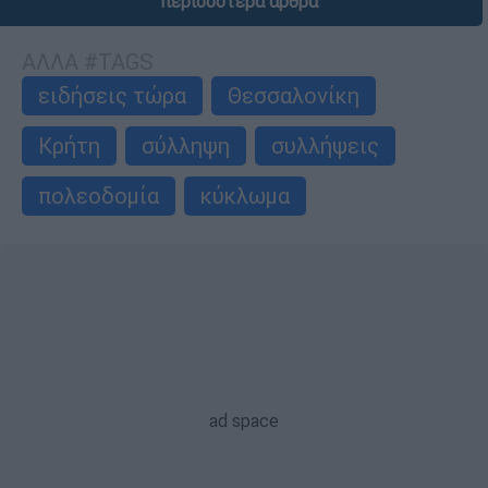
περισσότερα άρθρα
ΑΛΛΑ #TAGS
ειδήσεις τώρα
Θεσσαλονίκη
Κρήτη
σύλληψη
συλλήψεις
πολεοδομία
κύκλωμα