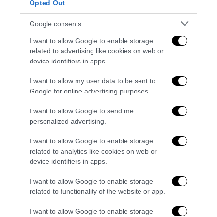
Opted Out
Google consents
I want to allow Google to enable storage
related to advertising like cookies on web or
device identifiers in apps.
Ελλάδα
|
09.07.2026 14:26
I want to allow my user data to be sent to
Θεσσαλονίκη: Εμπιστεύτηκε τα παιδιά
Google for online advertising purposes.
της σε 54χρονη και τα βρήκαν να ζουν
I want to allow Google to send me
σε άθλιες συνθήκες
personalized advertising.
Εκτός από τη σύλληψη της 54χρονης
I want to allow Google to enable storage
σχηματίζεται δικογραφία και σε βάρος της
related to analytics like cookies on web or
μητέρας των παιδιών
device identifiers in apps.
I want to allow Google to enable storage
related to functionality of the website or app.
I want to allow Google to enable storage