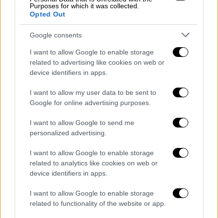
Purposes for which it was collected.
Opted Out
Ελλάδα
|
07.01.2021 09:05
Εμβόλιο - ΕΣΥ: Δεν βγαίνει το πλάνο για
Google consents
εμβολιασμό του 70% του πληθυσμού
I want to allow Google to enable storage
related to advertising like cookies on web or
Οι εργαζόμενοι στο ΕΣΥ εκφράζουν
device identifiers in apps.
ανησυχίες για τις καθυστερήσεις στους
εμβολιασμούς και εκτιμούν ότι το
I want to allow my user data to be sent to
πολυπόθητο 70% του πληθυσμού θα έχει
Google for online advertising purposes.
εμβολιαστεί μετά το καλοκαίρι
I want to allow Google to send me
personalized advertising.
I want to allow Google to enable storage
related to analytics like cookies on web or
device identifiers in apps.
I want to allow Google to enable storage
related to functionality of the website or app.