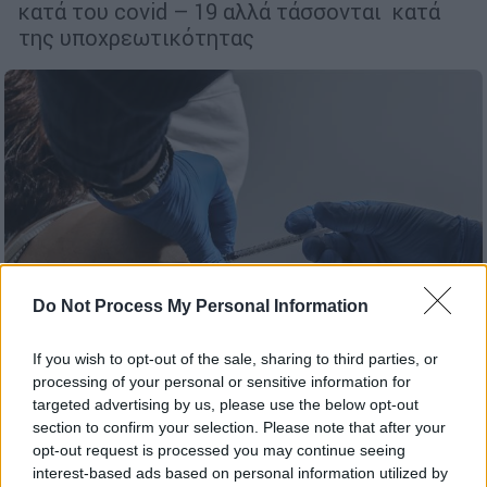
κατά του covid – 19 αλλά τάσσονται κατά
της υποχρεωτικότητας
Do Not Process My Personal Information
If you wish to opt-out of the sale, sharing to third parties, or
processing of your personal or sensitive information for
targeted advertising by us, please use the below opt-out
Ελλάδα
|
06.07.2021 07:04
section to confirm your selection. Please note that after your
Εμβολιασμοί: Μοντέλο Ιταλίας ζητούν 5
opt-out request is processed you may continue seeing
Ιατρικοί Σύλλογοι- Ποιοι είναι υπέρ και
interest-based ads based on personal information utilized by