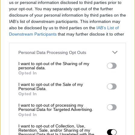
ποιοι κατά στις κυρώσεις γιατρών που
us or personal information disclosed to third parties prior to
your opt-out. You may separately opt-out of the further
δεν εμβολιάζονται
disclosure of your personal information by third parties on the
Με παρέμβασή τους πέντε ιατρικοί
IAB’s list of downstream participants. This information may
also be disclosed by us to third parties on the
IAB’s List of
σύλλογοι της Βόρειας Ελλάδας ζητούν για
Downstream Participants
that may further disclose it to other
πρώτη φορά θεσμικά την υποχρεωτικότητα
third parties.
των εμβολιασμών στους υγειονομικούς
Please note that this website/app uses one or more Google
Personal Data Processing Opt Outs
services and may gather and store information including but
not limited to your visit or usage behaviour. You may click to
I want to opt-out of the Sharing of my
personal data.
grant or deny consent to Google and its third-party tags to
Opted In
use your data for below specified purposes in below Google
consent section.
I want to opt-out of the Sale of my
Personal Data.
Opted In
I want to opt-out of processing my
Personal Data for Targeted Advertising.
Opted In
I want to opt-out of Collection, Use,
Retention, Sale, and/or Sharing of my
Personal Data that Is Unrelated with the