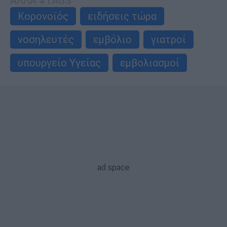
ΑΛΛΑ #TAGS
Κορονοϊός
ειδήσεις τώρα
νοσηλευτές
εμβόλιο
γιατροί
υπουργείο Υγείας
εμβολιασμοί