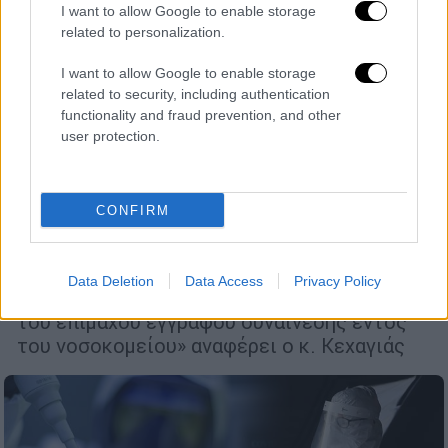
I want to allow Google to enable storage
related to personalization.
I want to allow Google to enable storage
Υγεία
|
06.01.2021 09:51
related to security, including authentication
Διοικητής Νοσοκομείου Καρδίτσας: Δεν
functionality and fraud prevention, and other
user protection.
γνώριζα για το έγγραφο εμβολιασμού
«Δηλώνω κατηγορηματικά ότι
επιφυλάσσομαι κάθε νόμιμου δικαιώματός
CONFIRM
μου κατά όσων ψευδώς και με δόλο, παρότι
γνωρίζουν την αλήθεια, διακινούν την
πληροφορία ή δηλώνουν ότι ήμουν, είτε
Data Deletion
Data Access
Privacy Policy
διακινητής είτε σε γνώση της διακίνησης
του επίμαχου εγγράφου συναίνεσης εντός
του νοσοκομείου» αναφέρει ο κ. Κεχαγιάς