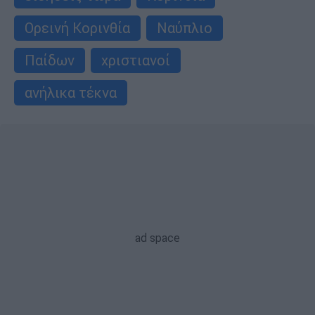
Ορεινή Κορινθία
Ναύπλιο
Παίδων
χριστιανοί
ανήλικα τέκνα