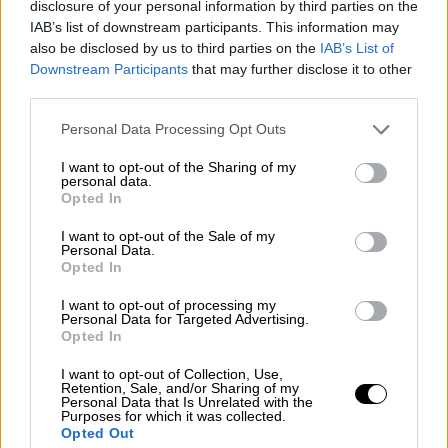
disclosure of your personal information by third parties on the
IAB’s list of downstream participants. This information may
also be disclosed by us to third parties on the
IAB’s List of
Downstream Participants
that may further disclose it to other
third parties.
Please note that this website/app uses one or more Google
Personal Data Processing Opt Outs
services and may gather and store information including but
not limited to your visit or usage behaviour. You may click to
I want to opt-out of the Sharing of my
personal data.
grant or deny consent to Google and its third-party tags to
Opted In
use your data for below specified purposes in below Google
consent section.
I want to opt-out of the Sale of my
Personal Data.
Opted In
I want to opt-out of processing my
Personal Data for Targeted Advertising.
Opted In
Ελλάδα
|
18.02.2024 09:45
I want to opt-out of Collection, Use,
Αστυνομική επιχείρηση στα λαγούμια
Retention, Sale, and/or Sharing of my
Personal Data that Is Unrelated with the
των «παλαιοχριστιανών» στην Κόρινθο
Purposes for which it was collected.
Opted Out
Συνοδεία εισαγγελέα και υπηρεσιών του