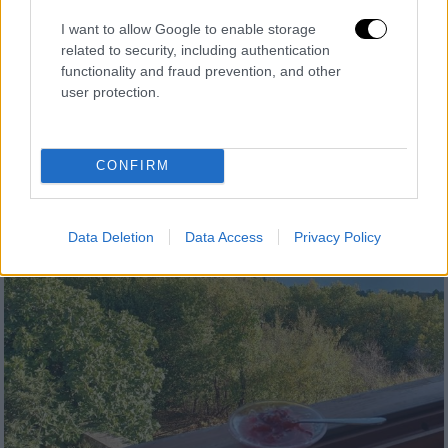
προορισμός που έχει ήδη 80%
I want to allow Google to enable storage
πληρότητα για τις γιορτές
related to security, including authentication
functionality and fraud prevention, and other
Δεν έχουν τίποτα να ζηλέψουν από τους
user protection.
χειμερινούς προορισμούς της Ηπείρου, της
Μακεδονίας και του Πηλίου
CONFIRM
Data Deletion
Data Access
Privacy Policy