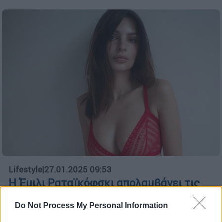
Lifestyle
|
27.01.2025 09:53
Η Έμιλι Ραταϊκόφσκι απολαμβάνει τις
διακοπές της στη Βραζιλία - Τα σέξυ
Do Not Process My Personal Information
στιγμιότυπα