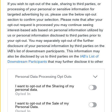
Δε σταματάει να προκαλεί με τις
If you wish to opt-out of the sale, sharing to third parties, or
αναρτήσεις της και να τραβάει όλα τα
processing of your personal or sensitive information for
βλέμματα πάνω της
targeted advertising by us, please use the below opt-out
section to confirm your selection. Please note that after your
opt-out request is processed you may continue seeing
interest-based ads based on personal information utilized by
us or personal information disclosed to third parties prior to
your opt-out. You may separately opt-out of the further
disclosure of your personal information by third parties on the
IAB’s list of downstream participants. This information may
also be disclosed by us to third parties on the
IAB’s List of
Downstream Participants
that may further disclose it to other
third parties.
Please note that this website/app uses one or more Google
Personal Data Processing Opt Outs
services and may gather and store information including but
not limited to your visit or usage behaviour. You may click to
I want to opt-out of the Sharing of my
personal data.
grant or deny consent to Google and its third-party tags to
Opted In
use your data for below specified purposes in below Google
consent section.
I want to opt-out of the Sale of my
Lifestyle
|
20.01.2025 13:42
Personal Data.
Opted In