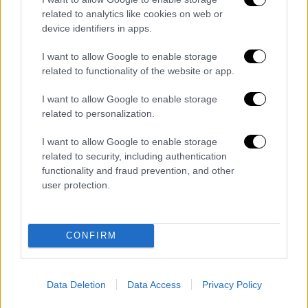
related to analytics like cookies on web or
Lifestyle
|
01.11.2024 11:11
device identifiers in apps.
Οι εντυπωσιακές μεταμφιέσεις των
I want to allow Google to enable storage
celebrities για το φετινό Halloween
related to functionality of the website or app.
Από τον E.T, στη JLo και τον δράκουλα
I want to allow Google to enable storage
related to personalization.
I want to allow Google to enable storage
related to security, including authentication
functionality and fraud prevention, and other
user protection.
CONFIRM
Data Deletion
Data Access
Privacy Policy