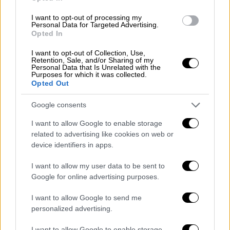
Είναι η Έμιλι Ραταϊκόφσκι και ο Όστιν
Μπάτλερ το νέο ειδύλλιο του Χόλιγουντ;
I want to opt-out of processing my
Personal Data for Targeted Advertising.
- Το αποκαλυπτικό βίντεο του μοντέλου
Opted In
Ο ηθοποιός είναι φρεσκοχωρισμένος και το
I want to opt-out of Collection, Use,
μοντέλο φαίνεται να δείχνει ενδιαφέρον
Retention, Sale, and/or Sharing of my
Personal Data that Is Unrelated with the
Purposes for which it was collected.
Opted Out
Google consents
I want to allow Google to enable storage
related to advertising like cookies on web or
device identifiers in apps.
I want to allow my user data to be sent to
Google for online advertising purposes.
I want to allow Google to send me
personalized advertising.
I want to allow Google to enable storage