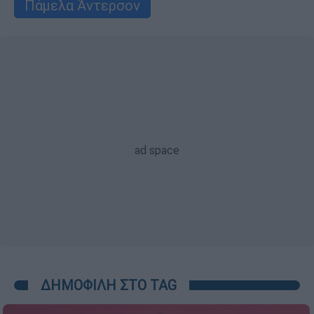
Πάμελα Άντερσον
ΔΗΜΟΦΙΛΗ ΣΤΟ TAG