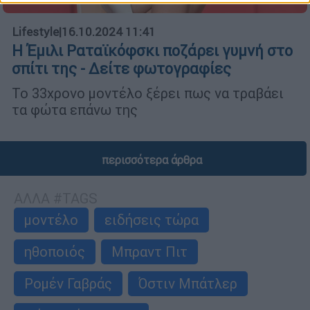
Lifestyle
|
16.10.2024 11:41
Η Έμιλι Ραταϊκόφσκι ποζάρει γυμνή στο
σπίτι της - Δείτε φωτογραφίες
Το 33χρονο μοντέλο ξέρει πως να τραβάει
τα φώτα επάνω της
περισσότερα άρθρα
ΑΛΛΑ #TAGS
μοντέλο
ειδήσεις τώρα
ηθοποιός
Μπραντ Πιτ
Ροµέν Γαβράς
Όστιν Μπάτλερ