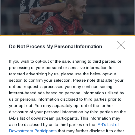
Do Not Process My Personal Information
If you wish to opt-out of the sale, sharing to third parties, or
Αθλητισμός
|
19.09.2023 21:59
processing of your personal or sensitive information for
Champions League: Χωρίς νικητή το
targeted advertising by us, please use the below opt-out
section to confirm your selection. Please note that after your
Μίλαν - Νιούκαστλ, δυσκολεύτηκε αλλά
opt-out request is processed you may continue seeing
πέρασε απ' την έδρα της Γιουνγκ Μπόις
interest-based ads based on personal information utilized by
η Λειψία
us or personal information disclosed to third parties prior to
your opt-out. You may separately opt-out of the further
Ισόπαλο 0-0 έληξε το ματς της Μίλαν με τη
disclosure of your personal information by third parties on the
Νιούκαστλ, ενώ η Λειψία επικράτησε 3-1
IAB’s list of downstream participants. This information may
εκτός έδρας της Γιουνγκ Μπόις
also be disclosed by us to third parties on the
IAB’s List of
Downstream Participants
that may further disclose it to other