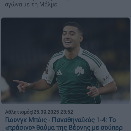
αγώνα με τη Μάλμε
Αθλητισμός
|
25.09.2025 23:52
Γιουνγκ Μπόις - Παναθηναϊκός 1-4: Το
«πράσινο» θαύμα της Βέρνης με σούπερ