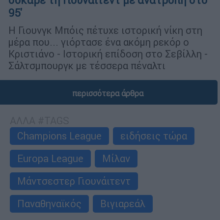
σόκαρε τη Γιουνάιτεντ με ανατροπή στο
95'
Η Γιουνγκ Μπόις πέτυχε ιστορική νίκη στη
μέρα που... γιόρτασε ένα ακόμη ρεκόρ ο
Κριστιάνο - Ιστορική επίδοση στο Σεβίλλη -
Σάλτσμπουργκ με τέσσερα πέναλτι
περισσότερα άρθρα
ΑΛΛΑ #TAGS
Champions League
ειδήσεις τώρα
Europa League
Μίλαν
Μάντσεστερ Γιουνάιτεντ
Παναθηναϊκός
Βιγιαρεάλ