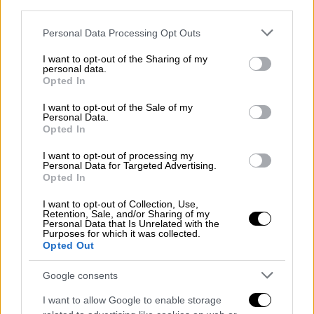
third parties.
Please note that this website/app uses one or more Google
Personal Data Processing Opt Outs
services and may gather and store information including but
not limited to your visit or usage behaviour. You may click to
I want to opt-out of the Sharing of my
personal data.
grant or deny consent to Google and its third-party tags to
Opted In
use your data for below specified purposes in below Google
consent section.
I want to opt-out of the Sale of my
Personal Data.
Opted In
I want to opt-out of processing my
Personal Data for Targeted Advertising.
Opted In
I want to opt-out of Collection, Use,
Retention, Sale, and/or Sharing of my
Personal Data that Is Unrelated with the
Αθλητισμός
|
24.11.2021 00:00
Purposes for which it was collected.
Opted Out
Champions League: Η Τσέλσι διέσυρε τη
Γιούβε κι ο Βλαχοδήμος κράτησε όρθια
Google consents
την Μπενφίκα στο Καμπ Νόου - Ορατός ο
I want to allow Google to enable storage
αποκλεισμός για Μπάρτσα!