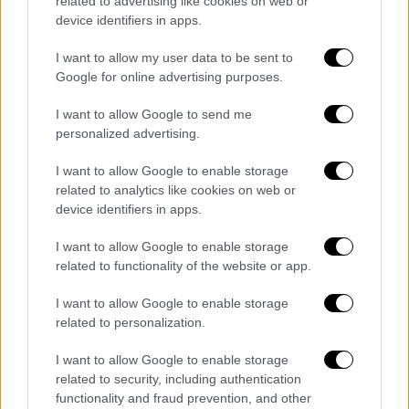
related to advertising like cookies on web or
Κινδυνεύει με αποκλεισμό από το
device identifiers in apps.
Champions League η Μπαρτσελόνα -
I want to allow my user data to be sent to
Αφεντικό για την πρωτιά η Τσέλσι, «φωτιά»
Google for online advertising purposes.
στον 7ο όμιλο - Όλα τα γκολ
I want to allow Google to send me
personalized advertising.
I want to allow Google to enable storage
related to analytics like cookies on web or
device identifiers in apps.
I want to allow Google to enable storage
related to functionality of the website or app.
I want to allow Google to enable storage
related to personalization.
Αθλητισμός
|
29.09.2021 10:13
I want to allow Google to enable storage
Champions League: Στο Τορίνο τα
related to security, including authentication
functionality and fraud prevention, and other
σπουδαία - Οι τηλεοπτικές μεταδόσεις