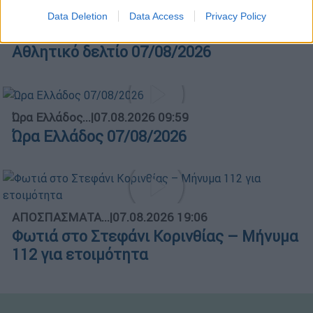
Data Deletion
Data Access
Privacy Policy
ΑΘΛΗΤΙΚΟ ΔΕΛΤΙΟ
|
07.08.2026 13:41
Αθλητικό δελτίο 07/08/2026
Ώρα Ελλάδος...
|
07.08.2026 09:59
Ώρα Ελλάδος 07/08/2026
ΑΠΟΣΠΑΣΜΑΤΑ...
|
07.08.2026 19:06
Φωτιά στο Στεφάνι Κορινθίας – Μήνυμα
112 για ετοιμότητα