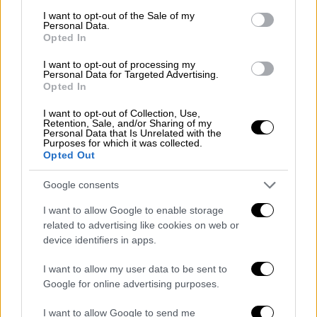
Churchill η σταρ του Χόλιγουντ, Angelina
consent section.
I want to opt-out of the Sale of my
Jolie
Personal Data.
Opted In
ΑΛΛΑ #TAGS
I want to opt-out of processing my
Personal Data for Targeted Advertising.
Αντζελίνα Τζολί
παιδιά
Opted In
πρόσφυγες
Χόλιγουντ
πόλεμος
I want to opt-out of Collection, Use,
Retention, Sale, and/or Sharing of my
Personal Data that Is Unrelated with the
instagram
Ουκρανία
Purposes for which it was collected.
Opted Out
Google consents
I want to allow Google to enable storage
related to advertising like cookies on web or
device identifiers in apps.
I want to allow my user data to be sent to
Google for online advertising purposes.
I want to allow Google to send me