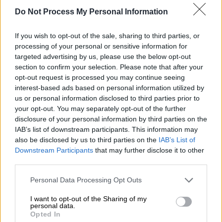
στην Ατζελίνα Τζολί
Do Not Process My Personal Information
If you wish to opt-out of the sale, sharing to third parties, or
processing of your personal or sensitive information for
targeted advertising by us, please use the below opt-out
section to confirm your selection. Please note that after your
opt-out request is processed you may continue seeing
interest-based ads based on personal information utilized by
us or personal information disclosed to third parties prior to
your opt-out. You may separately opt-out of the further
disclosure of your personal information by third parties on the
IAB’s list of downstream participants. This information may
also be disclosed by us to third parties on the
IAB’s List of
Downstream Participants
that may further disclose it to other
Lifestyle
|
05.02.2021 12:48
third parties.
Angelina Jolie: Σε δημοπρασία
Please note that this website/app uses one or more Google
Personal Data Processing Opt Outs
πολύτιμος πίνακας του Winston
services and may gather and store information including but
Churchill
not limited to your visit or usage behaviour. You may click to
I want to opt-out of the Sharing of my
personal data.
grant or deny consent to Google and its third-party tags to
Opted In
Δημοπρατεί ιστορικό πίνακα του Winston
use your data for below specified purposes in below Google