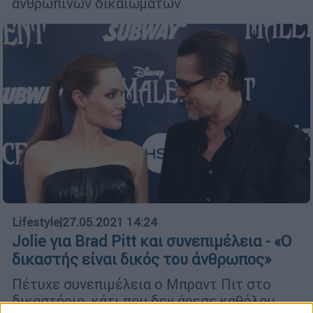
ανθρώπινων δικαιωμάτων
Lifestyle
|
27.05.2021 14:24
Jolie για Brad Pitt και συνεπιμέλεια - «Ο
δικαστής είναι δικός του άνθρωπος»
Πέτυχε συνεπιμέλεια ο Μπραντ Πιτ στο
δικαστήριο, κάτι που δεν άρεσε καθόλου