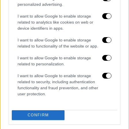
personalized advertising.
I want to allow Google to enable storage
related to analytics like cookies on web or
device identifiers in apps.
I want to allow Google to enable storage
POPULAR VIDEOS
related to functionality of the website or app.
I want to allow Google to enable storage
related to personalization.
Κεντρικό...
|
07.08.2026 19:53
Κεντρικό δελτίο ειδήσεων 07/08/2026
I want to allow Google to enable storage
related to security, including authentication
functionality and fraud prevention, and other
user protection.
Μεσημεριανό...
|
07.08.2026 14:06
Μεσημεριανό δελτίο ειδήσεων
07/08/2026
CONFIRM