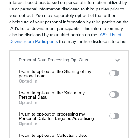
interest-based ads based on personal information utilized by
us or personal information disclosed to third parties prior to
your opt-out. You may separately opt-out of the further
disclosure of your personal information by third parties on the
IAB’s list of downstream participants. This information may
also be disclosed by us to third parties on the
IAB’s List of
Downstream Participants
that may further disclose it to other
third parties.
Please note that this website/app uses one or more Google
Personal Data Processing Opt Outs
services and may gather and store information including but
not limited to your visit or usage behaviour. You may click to
I want to opt-out of the Sharing of my
personal data.
grant or deny consent to Google and its third-party tags to
Opted In
use your data for below specified purposes in below Google
consent section.
Κόσμος
|
25.05.2024 02:31
I want to opt-out of the Sale of my
Personal Data.
Ο κόσμος του ΠΑΟΚ στον Λευκό Πύργο, ο
Opted In
Ρίσι Σούνακ κάτω από τη βροχή και η
I want to opt-out of processing my
Κέιτ Μπλάνσετ στο κόκκινο χαλί των
Personal Data for Targeted Advertising.
Καννών: Η εβδομάδα σε φωτογραφίες
Opted In
Το ethnos.gr ξεχωρίζει τις φωτογραφίες
I want to opt-out of Collection, Use,