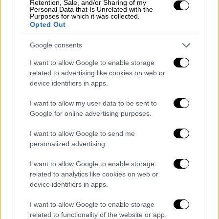
Retention, Sale, and/or Sharing of my
που σημάδεψαν την εβδομάδα που μας
Personal Data that Is Unrelated with the
Purposes for which it was collected.
πέρασε
Opted Out
Google consents
I want to allow Google to enable storage
related to advertising like cookies on web or
device identifiers in apps.
I want to allow my user data to be sent to
Google for online advertising purposes.
I want to allow Google to send me
personalized advertising.
I want to allow Google to enable storage
related to analytics like cookies on web or
device identifiers in apps.
Αθλητισμός
|
20.05.2024 03:00
I want to allow Google to enable storage
Αυτή η νύχτα μένει! Μοναδική
related to functionality of the website or app.