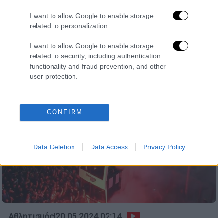
αποθέωση για τον πρωταθλητή ΠΑΟΚ σε
I want to allow Google to enable storage
Τούμπα και Λευκό Πύργο!
related to personalization.
Νύχτα μαγική και ονειρεμένη για τον ΠΑΟΚ
I want to allow Google to enable storage
related to security, including authentication
functionality and fraud prevention, and other
user protection.
CONFIRM
Data Deletion
Data Access
Privacy Policy
Αθλητισμός
|
20.05.2024 02:14