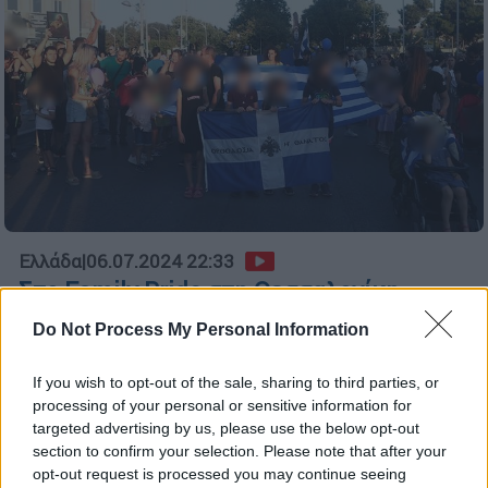
Ελλάδα
|
06.07.2024 22:33
Στο Family Pride στη Θεσσαλονίκη
έβαλαν παιδιά να κρατάνε σημαία
Do Not Process My Personal Information
«ορθοδοξία ή θάνατος»
Με εικόνες Αγίων και ελληνικές σημαίες η
If you wish to opt-out of the sale, sharing to third parties, or
processing of your personal or sensitive information for
πορεία για το Family Pride
targeted advertising by us, please use the below opt-out
section to confirm your selection. Please note that after your
opt-out request is processed you may continue seeing