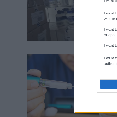
I want 
I want t
web or d
I want t
or app.
I want t
I want t
authenti