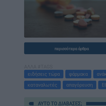
περισσότερα άρθρα
ΑΛΛΑ #TAGS
ειδήσεις τώρα
φάρμακα
ανά
καταναλωτές
απαγόρευση
Ε
ΑΥΤΟ ΤΟ ΔΙΑΒΑΣΕΣ;