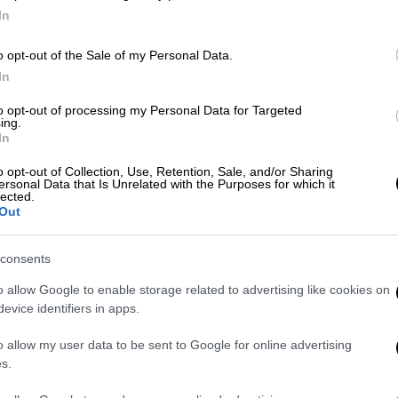
In
o opt-out of the Sale of my Personal Data.
In
Υγεία
|
22.05.2026 05:30
Ξεκινά «σαφάρι» ελέγχων από τον
Κε
to opt-out of processing my Personal Data for Targeted
ΕΟΦ για κάνναβη σε περίπτερα και
ing.
Κ
In
καταστήματα μετά την
0
απαγόρευση
o opt-out of Collection, Use, Retention, Sale, and/or Sharing
ersonal Data that Is Unrelated with the Purposes for which it
lected.
Τι δηλώνει στο ethnos.gr ο πρόεδρος
Out
του Οργανισμού
ΑΠ
consents
Φ
o allow Google to enable storage related to advertising like cookies on
φ
Οικονομία
|
16.05.2026 20:14
evice identifiers in apps.
Χτύπημα της ΑΑΔΕ: Ξεσκέπασε
o allow my user data to be sent to Google for online advertising
κύκλωμα με 34.000 «μαύρα»
s.
συμπληρώματα διατροφής