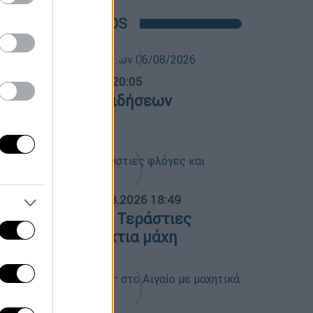
POPULAR VIDEOS
ντρικό...
|
06.08.2026 20:05
εντρικό δελτίο ειδήσεων
6/08/2026
ΟΣΠΑΣΜΑΤΑ...
|
06.08.2026 18:49
ωτιά στη Σκύρο: Τεράστιες
λόγες και ολονύχτια μάχη