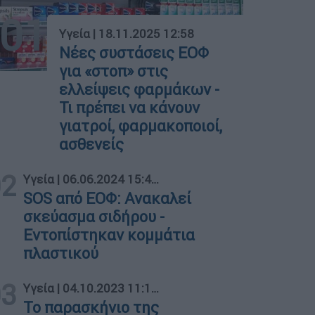
01
Υγεία
|
18.11.2025 12:58
Νέες συστάσεις ΕΟΦ
για «στοπ» στις
ελλείψεις φαρμάκων -
Τι πρέπει να κάνουν
γιατροί, φαρμακοποιοί,
ασθενείς
02
Υγεία
|
06.06.2024 15:41
SOS από ΕΟΦ: Ανακαλεί
σκεύασμα σιδήρου -
Εντοπίστηκαν κομμάτια
πλαστικού
03
Υγεία
|
04.10.2023 11:12
Το παρασκήνιο της