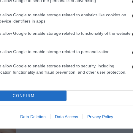
to allow Google to send me personalized advertising.
ΑΠ
Μεγάλη επιχείρηση των «ράμπο» του
Τ
ΔΕΟΣ (ΑΑΔΕ) ξεσκέπασε εταιρεία που
o allow Google to enable storage related to analytics like cookies on
μ
διακινούσε 34.202 παράνομα
evice identifiers in apps.
συμπληρώματα διατροφής χωρίς
γνωστοποίηση στον ΕΟΦ, κρύβοντας
o allow Google to enable storage related to functionality of the website
παράλληλα έσοδα ύψους €1,9
Κε
εκατομμυρίων
o allow Google to enable storage related to personalization.
Κ
0
o allow Google to enable storage related to security, including
cation functionality and fraud prevention, and other user protection.
Υγεία
|
25.04.2026 11:59
Διαβήτης: Μεγάλη εταιρεία
διακόπτει την κυκλοφορία
Με
Μ
CONFIRM
σκευασμάτων ινσουλίνης στην
0
Ελλάδα
Ποια σκευάσματα αποσύρονται από
Data Deletion
Data Access
Privacy Policy
την αγορά