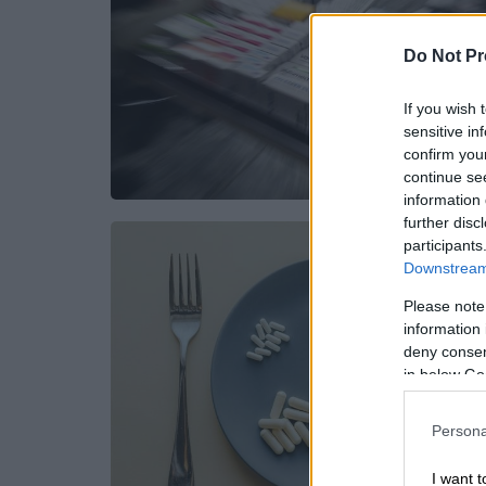
Do Not Pr
If you wish 
sensitive in
confirm you
continue se
information 
further disc
participants
Downstream 
Please note
information 
deny consent
in below Go
Persona
I want t