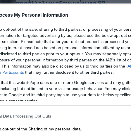
παράλληλων εξαγωγών για 82
φάρμακα από τον ΕΟΦ
ocess My Personal Information
Η απαγόρευση ισχύει για διάστημα
τριών μηνών και ειδικότερα, μέχρι 27
to opt-out of the sale, sharing to third parties, or processing of your per
Αυγούστου
formation for targeted advertising by us, please use the below opt-out s
r selection. Please note that after your opt-out request is processed y
eing interest-based ads based on personal information utilized by us or
disclosed to third parties prior to your opt-out. You may separately opt-
losure of your personal information by third parties on the IAB’s list of
. This information may also be disclosed by us to third parties on the
IA
Υγεία
|
26.05.2026 13:00
Participants
that may further disclose it to other third parties.
ΕΟΦ: Παράνομη διαφήμιση
 that this website/app uses one or more Google services and may gath
φαρμάκων για την παχυσαρκία - Η
including but not limited to your visit or usage behaviour. You may click 
ανακοίνωση
 to Google and its third-party tags to use your data for below specifi
ogle consent section.
Η διαφήμιση πραγματοποιείται προς
το ευρύ κοινό από επαγγελματίες
Υγείας και επιδρατικά άτομα με το
l Data Processing Opt Outs
πρόσχημα της ενημέρωσης
o opt-out of the Sharing of my personal data.