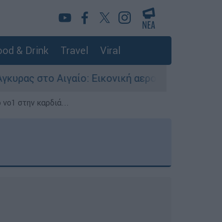
od & Drink
Travel
Viral
ίο: Εικονική αερομαχία ανάμεσα σε ελληνικά κα
 νο1 στην καρδιά...