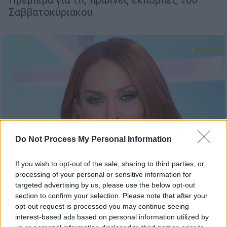
Σαββατοκύριακου
Do Not Process My Personal Information
If you wish to opt-out of the sale, sharing to third parties, or
processing of your personal or sensitive information for
targeted advertising by us, please use the below opt-out
section to confirm your selection. Please note that after your
Τηλεόραση
|
06.07.2025 15:06
opt-out request is processed you may continue seeing
Η Σίσσυ Χρηστίδου αποχαιρέτισε το
interest-based ads based on personal information utilized by
κοινό του «Χαμογέλα και Πάλι» και