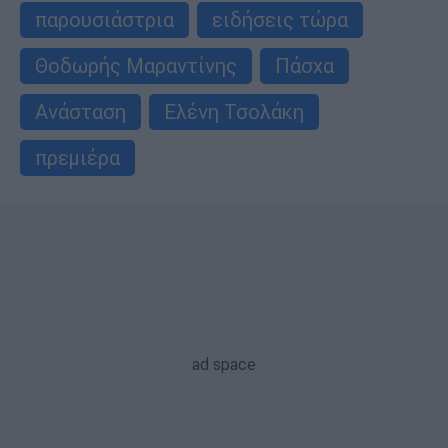
παρουσιάστρια
ειδήσεις τώρα
Θοδωρής Μαραντίνης
Πάσχα
Ανάσταση
Ελένη Τσολάκη
πρεμιέρα