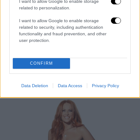
I want to allow Google to enable storage
related to personalization.
I want to allow Google to enable storage
related to security, including authentication
functionality and fraud prevention, and other
Our Network
|
04.06.2025 11:49
user protection.
Θοδωρής Μαραντίνης: Έστειλε εξώδικο
στην Σίσσυ Χρηστίδου για συνέντευξή
της
CONFIRM
Στον «αέρα» η εκπομπή που ήταν να
προβληθεί το Σαββατοκύριακο
Data Deletion
Data Access
Privacy Policy