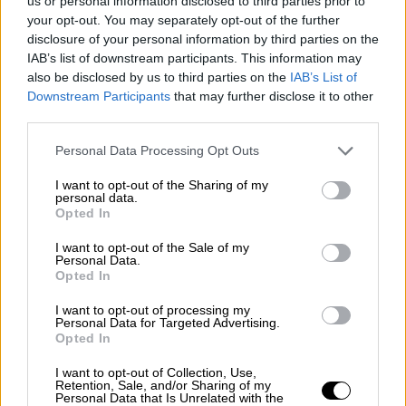
us or personal information disclosed to third parties prior to
έδωσε ραντεβού για τη νέα σεζόν
your opt-out. You may separately opt-out of the further
disclosure of your personal information by third parties on the
Η παρουσιάστρια ευχαρίστησε θερμά τον
IAB’s list of downstream participants. This information may
Πρόεδρο του MEGA Βαγγέλη Μαρινάκη, την
also be disclosed by us to third parties on the
IAB’s List of
ομάδα της εκπομπής, τους συνεργάτες της
Downstream Participants
that may further disclose it to other
αλλά και τον παραγωγό της, Νίκο Κοκλώνη
third parties.
Please note that this website/app uses one or more Google
Personal Data Processing Opt Outs
services and may gather and store information including but
not limited to your visit or usage behaviour. You may click to
I want to opt-out of the Sharing of my
personal data.
grant or deny consent to Google and its third-party tags to
Opted In
use your data for below specified purposes in below Google
consent section.
I want to opt-out of the Sale of my
Personal Data.
Opted In
I want to opt-out of processing my
Personal Data for Targeted Advertising.
Opted In
I want to opt-out of Collection, Use,
Retention, Sale, and/or Sharing of my
Personal Data that Is Unrelated with the