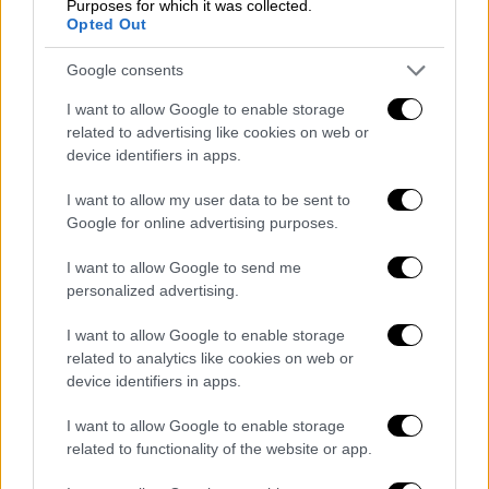
Purposes for which it was collected.
Opted Out
Our Network
|
06.06.2025 14:45
Google consents
Σίσσυ Χρηστίδου: Απόσπασμα από την
I want to allow Google to enable storage
συνέντευξή της στις «Μαμά-δες» που
related to advertising like cookies on web or
προκάλεσε το εξώδικο του Μαραντίνη
device identifiers in apps.
«Δεν έχω νιώσει μοναξιά σε αυτό το ρόλο
I want to allow my user data to be sent to
του single mom»
Google for online advertising purposes.
I want to allow Google to send me
personalized advertising.
I want to allow Google to enable storage
related to analytics like cookies on web or
device identifiers in apps.
I want to allow Google to enable storage
related to functionality of the website or app.