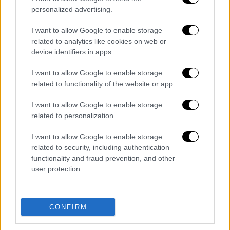
personalized advertising.
I want to allow Google to enable storage
related to analytics like cookies on web or
device identifiers in apps.
I want to allow Google to enable storage
related to functionality of the website or app.
I want to allow Google to enable storage
Ελλάδα
|
10.03.2025 20:55
related to personalization.
«Σε αυτή την κατάσταση βρέθηκε» - Τι
λέει η οικογένεια του Βασίλη Καλογήρου
I want to allow Google to enable storage
για τις φωτογραφίες της σορού του που
related to security, including authentication
functionality and fraud prevention, and other
δημοσιεύτηκαν
user protection.
Η ανακοίνωση της οικογένειας του
CONFIRM