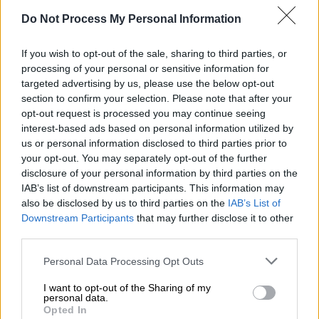
Do Not Process My Personal Information
Ελλάδα
|
29.03.2025 14:29
If you wish to opt-out of the sale, sharing to third parties, or
Χαλάζι χτύπησε δενδροκαλλιέργειες σε
processing of your personal or sensitive information for
περιοχές του Τυρνάβου
targeted advertising by us, please use the below opt-out
section to confirm your selection. Please note that after your
Όπως δήλωσε ο δήμαρχος Τυρνάβου,
opt-out request is processed you may continue seeing
Αντώνης Τσικριτσής οι ζημιές είναι
interest-based ads based on personal information utilized by
μεγάλες.
us or personal information disclosed to third parties prior to
your opt-out. You may separately opt-out of the further
disclosure of your personal information by third parties on the
IAB’s list of downstream participants. This information may
also be disclosed by us to third parties on the
IAB’s List of
Downstream Participants
that may further disclose it to other
third parties.
Please note that this website/app uses one or more Google
Personal Data Processing Opt Outs
services and may gather and store information including but
not limited to your visit or usage behaviour. You may click to
I want to opt-out of the Sharing of my
personal data.
grant or deny consent to Google and its third-party tags to
Opted In
use your data for below specified purposes in below Google