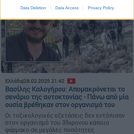
Data Deletion
Data Access
Privacy Policy
Ελλάδα
|
28.02.2025 21:42
Βασίλης Καλογήρου: Απομακρύνεται το
σενάριο της αυτοκτονίας - Πάνω από μία
ουσία βρέθηκαν στον οργανισμό του
Οι τοξικολογικές εξετάσεις δεν εντόπισαν
στον οργανισμό του 39χρονου κάποιο
φάρμακο σε μεγάλες ποσότητες