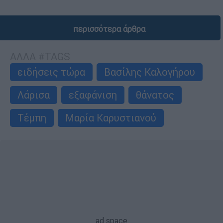
περισσότερα άρθρα
ΑΛΛΑ #TAGS
ειδήσεις τώρα
Βασίλης Καλογήρου
Λάρισα
εξαφάνιση
θάνατος
Τέμπη
Μαρία Καρυστιανού