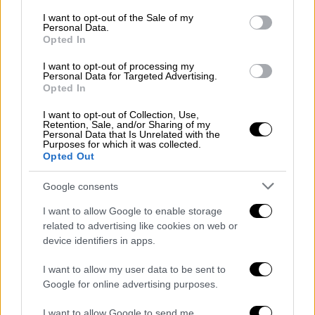
consent section.
I want to opt-out of the Sale of my
Personal Data.
Opted In
I want to opt-out of processing my
Personal Data for Targeted Advertising.
Ελλάδα
|
13.03.2025 09:20
Opted In
Γιατρός δέχθηκε άγρια επίθεση στο
I want to opt-out of Collection, Use,
Κέντρο Υγείας Τυρνάβου: Προσπαθούσε
Retention, Sale, and/or Sharing of my
Personal Data that Is Unrelated with the
να βοηθήσει ασθενή και τον χτυπούσαν
Purposes for which it was collected.
Opted Out
Ομάδα περίπου 15 ατόμων -υπό την επήρεια
αλκοόλ- μετέφερε στο Κέντρο Υγείας
Google consents
ασθενή με σοβαρό παθολογικό πρόβλημα
I want to allow Google to enable storage
related to advertising like cookies on web or
device identifiers in apps.
I want to allow my user data to be sent to
Google for online advertising purposes.
I want to allow Google to send me