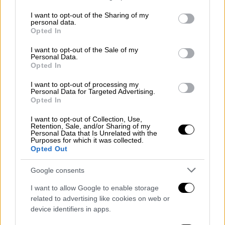
ευρώ θα πάρουν και οι σπουδαστών των
services and may gather and store information including but
not limited to your visit or usage behaviour. You may click to
I want to opt-out of the Sharing of my
δημόσιων Ινστιτούτων Επαγγελματικής
personal data.
grant or deny consent to Google and its third-party tags to
Εκπαίδευσης
Opted In
use your data for below specified purposes in below Google
consent section.
Τα κριτήρια, οι διαδικασίες και τα
I want to opt-out of the Sale of my
Personal Data.
δικαιολογητικά
Opted In
I want to opt-out of processing my
Personal Data for Targeted Advertising.
Opted In
I want to opt-out of Collection, Use,
Retention, Sale, and/or Sharing of my
Personal Data that Is Unrelated with the
Purposes for which it was collected.
Opted Out
Google consents
I want to allow Google to enable storage
related to advertising like cookies on web or
device identifiers in apps.