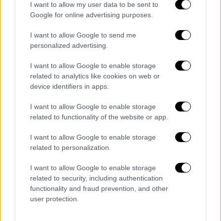
I want to allow my user data to be sent to
Google for online advertising purposes.
Παιδεία
|
14.08.2022 17:56
Αλλαγές στη λειτουργία των δημόσιων
I want to allow Google to send me
personalized advertising.
ΙΕΚ - Νέοι κανόνες για υποχρεώσεις,
παραπτώματα και στρατιωτική θητεία
I want to allow Google to enable storage
related to analytics like cookies on web or
Νέους αυστηρούς κανόνες λειτουργίας των
device identifiers in apps.
δημόσιων ΙΕΚ (Ινστιτούτα Επαγγελματικής
Κατάρτισης) θέσπισε το υπουργείο
I want to allow Google to enable storage
Παιδείας
related to functionality of the website or app.
I want to allow Google to enable storage
related to personalization.
I want to allow Google to enable storage
related to security, including authentication
functionality and fraud prevention, and other
user protection.