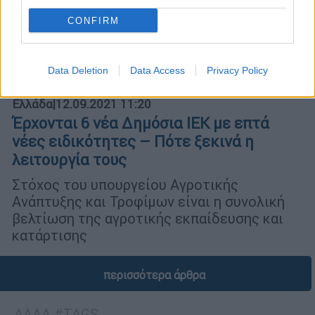
CONFIRM
Data Deletion
Data Access
Privacy Policy
Ελλάδα
|
12.09.2021 11:20
Έρχονται 6 νέα Δημόσια ΙΕΚ με επτά
νέες ειδικότητες – Πότε ξεκινά η
λειτουργία τους
Στόχος του υπουργείου Αγροτικής
Ανάπτυξης και Τροφίμων είναι η συνολική
βελτίωση της αγροτικής εκπαίδευσης και
κατάρτισης
περισσότερα άρθρα
ΑΛΛΑ #TAGS