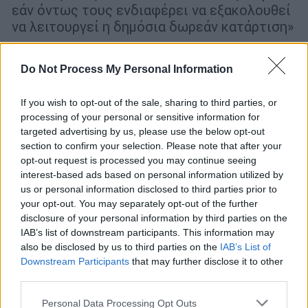
εάν όντως τους ενδιαφέρει να εξακολουθεί
να λειτουργεί η δημόσια δωρεάν κατάρτιση»
Do Not Process My Personal Information
If you wish to opt-out of the sale, sharing to third parties, or
processing of your personal or sensitive information for
targeted advertising by us, please use the below opt-out
section to confirm your selection. Please note that after your
opt-out request is processed you may continue seeing
interest-based ads based on personal information utilized by
us or personal information disclosed to third parties prior to
your opt-out. You may separately opt-out of the further
disclosure of your personal information by third parties on the
IAB’s list of downstream participants. This information may
also be disclosed by us to third parties on the
IAB’s List of
Downstream Participants
that may further disclose it to other
third parties.
Παιδεία
|
05.09.2022 08:38
Δημόσια ΙΕΚ: Στεγαστικό επίδομα 1000
Please note that this website/app uses one or more Google
Personal Data Processing Opt Outs