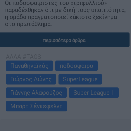
Οι ποδοσφαιριστές του «τριφυλλιού»
παραδέχθηκαν ότι με δική τους υπαιτιότητα,
η ομάδα πραγματοποιεί κάκιστο ξεκίνημα
στο πρωτάθλημα.
περισσότερα άρθρα
ΑΛΛΑ #TAGS
Παναθηναϊκός
ποδόσφαιρο
Γιώργος Δώνης
SuperLeague
Γιάννης Αλαφούζος
Super League 1
Μπαρτ Σένκεφελντ