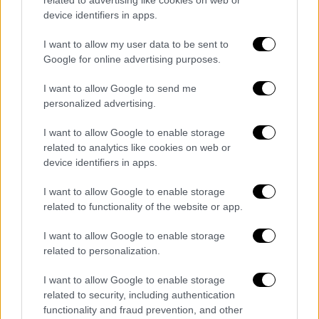
related to advertising like cookies on web or
device identifiers in apps.
Αθλητισμός
|
18.10.2019 17:55
Παναθηναϊκός: Ανακοίνωσε τη λήξη της
I want to allow my user data to be sent to
συνεργασίας με τον Νταμπίζα
Google for online advertising purposes.
Η ΠΑΕ Παναθηναϊκός ανακοίνωσε το τέλος
I want to allow Google to send me
της συνεργασίας με τον τεχνικό διευθυντή
personalized advertising.
της ομάδας Νίκο Νταμπίζα!
I want to allow Google to enable storage
related to analytics like cookies on web or
device identifiers in apps.
I want to allow Google to enable storage
related to functionality of the website or app.
I want to allow Google to enable storage
related to personalization.
I want to allow Google to enable storage
related to security, including authentication
Αθλητισμός
|
08.10.2019 17:03
functionality and fraud prevention, and other