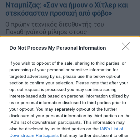
Νταμπίζας: «Σαν να ήμουν ο Χίτλερ και
στεκόσασταν προσοχή από φόβο»
Ο πρώην τεχνικός διευθυντής του
Παναθηναϊκού μίλησε στους
ποδοσφαιριστές, αλλά και στους
προπονητές και τους παίκτες της
Do Not Process My Personal Information
Ακαδημίας
If you wish to opt-out of the sale, sharing to third parties, or
processing of your personal or sensitive information for
targeted advertising by us, please use the below opt-out
section to confirm your selection. Please note that after your
opt-out request is processed you may continue seeing
interest-based ads based on personal information utilized by
us or personal information disclosed to third parties prior to
your opt-out. You may separately opt-out of the further
disclosure of your personal information by third parties on the
IAB’s list of downstream participants. This information may
also be disclosed by us to third parties on the
IAB’s List of
Αθλητισμός
|
18.10.2019 20:03
Downstream Participants
that may further disclose it to other