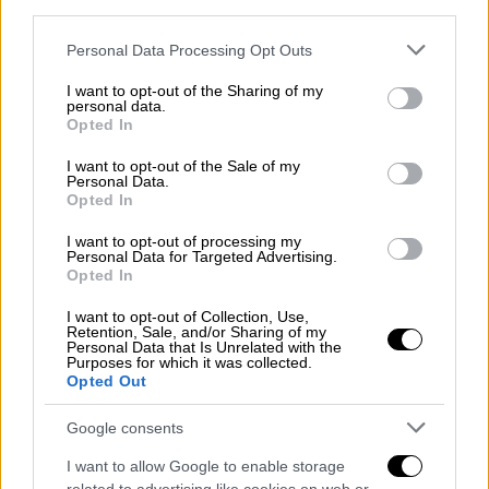
third parties.
Γιατί ο Παναθηναϊκός τελείωσε τον
Νταμπίζα - Οι λόγοι του διαζυγίου
Please note that this website/app uses one or more Google
Personal Data Processing Opt Outs
services and may gather and store information including but
Η επόμενη ημέρα στον Παναθηναϊκό δεν
not limited to your visit or usage behaviour. You may click to
I want to opt-out of the Sharing of my
εμπεριέχει «έτοιμη λύση» για την
personal data.
grant or deny consent to Google and its third-party tags to
Opted In
αντικατάσταση του Νίκου Νταμπίζα στο
use your data for below specified purposes in below Google
πόστο του τεχνικού διευθυντή
consent section.
I want to opt-out of the Sale of my
Personal Data.
Opted In
I want to opt-out of processing my
Personal Data for Targeted Advertising.
Opted In
I want to opt-out of Collection, Use,
Retention, Sale, and/or Sharing of my
Personal Data that Is Unrelated with the
Purposes for which it was collected.
Opted Out
Google consents
I want to allow Google to enable storage