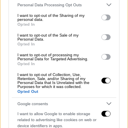
Please note that this website/app uses one or more Google
Personal Data Processing Opt Outs
services and may gather and store information including but
not limited to your visit or usage behaviour. You may click to
I want to opt-out of the Sharing of my
personal data.
grant or deny consent to Google and its third-party tags to
Opted In
use your data for below specified purposes in below Google
consent section.
I want to opt-out of the Sale of my
Μουσική
|
28.07.2026 11:23
Personal Data.
Απαγόρευσαν στον Μανώλη Μητσιά να
Opted In
τραγουδήσει τον «Γιάννη τον Φονιά» -
I want to opt-out of processing my
«Αίσχος» φώναζαν οι θεατές
Personal Data for Targeted Advertising.
Opted In
Ο Γιώργος Χατζιδάκις, γιος του αείμνηστου
I want to opt-out of Collection, Use,
καλλιτέχνη Μάνου Χατζιδάκι, απαγόρευσε
Retention, Sale, and/or Sharing of my
γραπτώς την ερμηνεία συγκεκριμένων
Personal Data that Is Unrelated with the
Purposes for which it was collected.
έργων του πατέρα του
Opted Out
Google consents
I want to allow Google to enable storage
related to advertising like cookies on web or
device identifiers in apps.