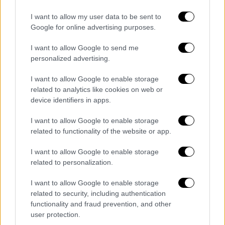
I want to allow my user data to be sent to
Google for online advertising purposes.
I want to allow Google to send me
personalized advertising.
I want to allow Google to enable storage
related to analytics like cookies on web or
device identifiers in apps.
Πολιτισμός
|
27.03.2026 11:39
I want to allow Google to enable storage
Ακυκλοφόρητο έργο του Μάνου
related to functionality of the website or app.
Χατζιδάκη έρχεται στο φως μετά από
I want to allow Google to enable storage
σχεδόν 30 χρόνια
related to personalization.
Η παρακαταθήκη του σπουδαίου καλλιτέχνη
I want to allow Google to enable storage
αναβιώνει μέσα από μία νέα κυκλοφορία
related to security, including authentication
functionality and fraud prevention, and other
user protection.