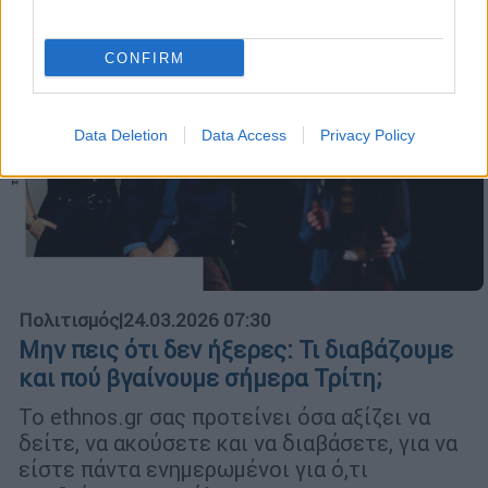
CONFIRM
Data Deletion
Data Access
Privacy Policy
Πολιτισμός
|
24.03.2026 07:30
Μην πεις ότι δεν ήξερες: Τι διαβάζουμε
και πού βγαίνουμε σήμερα Τρίτη;
Το ethnos.gr σας προτείνει όσα αξίζει να
δείτε, να ακούσετε και να διαβάσετε, για να
είστε πάντα ενημερωμένοι για ό,τι