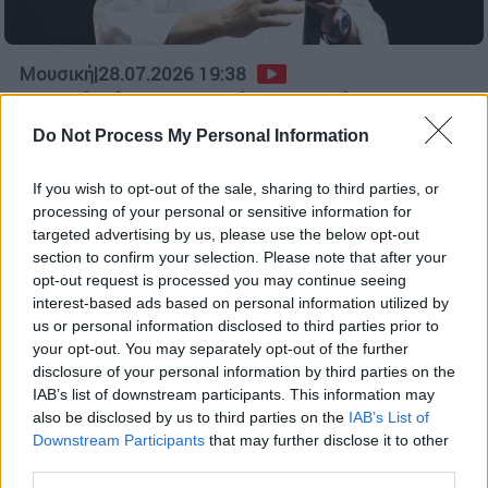
Μουσική
|
28.07.2026 19:38
«Ο λαός έδωσε τη λύση - Αυτά τα
τραγούδια είναι και δικά του»: Η πρώτη
Do Not Process My Personal Information
απάντηση του Μανώλη Μητσιά
If you wish to opt-out of the sale, sharing to third parties, or
Η γραπτή απαγόρευση που προκάλεσε
processing of your personal or sensitive information for
έντονα σχόλια στον καλλιτεχνικό χώρο
targeted advertising by us, please use the below opt-out
section to confirm your selection. Please note that after your
opt-out request is processed you may continue seeing
interest-based ads based on personal information utilized by
us or personal information disclosed to third parties prior to
your opt-out. You may separately opt-out of the further
disclosure of your personal information by third parties on the
IAB’s list of downstream participants. This information may
also be disclosed by us to third parties on the
IAB’s List of
Downstream Participants
that may further disclose it to other
third parties.