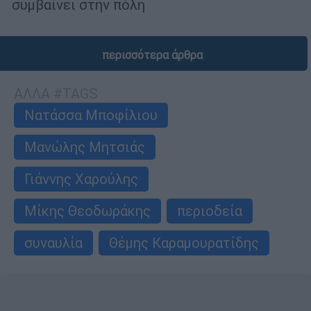
συμβαίνει στην πόλη
περισσότερα άρθρα
ΑΛΛΑ #TAGS
Νατάσσα Μποφίλιου
Μανώλης Μητσιάς
Γιάννης Χαρούλης
Μίκης Θεοδωράκης
περιοδεία
συναυλία
Θέμης Καραμουρατίδης