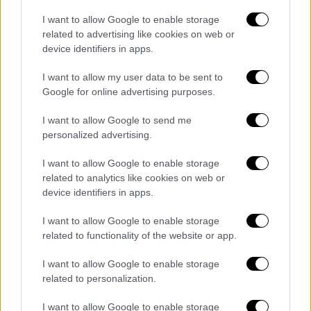
I want to allow Google to enable storage
related to advertising like cookies on web or
device identifiers in apps.
I want to allow my user data to be sent to
Google for online advertising purposes.
I want to allow Google to send me
personalized advertising.
Πολιτική
|
30.03.2026 17:17
Ποιοι προηγούνται στη μάχη εκλογής για
I want to allow Google to enable storage
την Κεντρική Επιτροπή του ΠΑΣΟΚ -
related to analytics like cookies on web or
device identifiers in apps.
Προβάδισμα της Διαμαντοπούλου
Η Άννα Διαμαντοπούλου διεκδικεί την
I want to allow Google to enable storage
related to functionality of the website or app.
πρώτη θέση στην εκλογή
I want to allow Google to enable storage
related to personalization.
I want to allow Google to enable storage