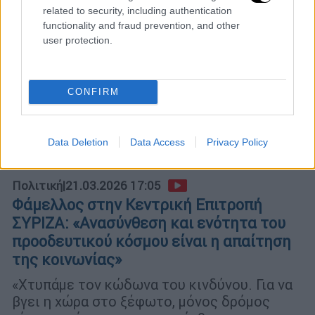
related to security, including authentication
functionality and fraud prevention, and other
user protection.
CONFIRM
Data Deletion
Data Access
Privacy Policy
Πολιτική
|
21.03.2026 17:05
Φάμελλος στην Κεντρική Επιτροπή
ΣΥΡΙΖΑ: «Ανασύνθεση και ενότητα του
προοδευτικού κόσμου είναι η απαίτηση
της κοινωνίας»
«Χτυπάμε τον κώδωνα του κινδύνου. Για να
βγει η χώρα στο ξέφωτο, μόνος δρόμος