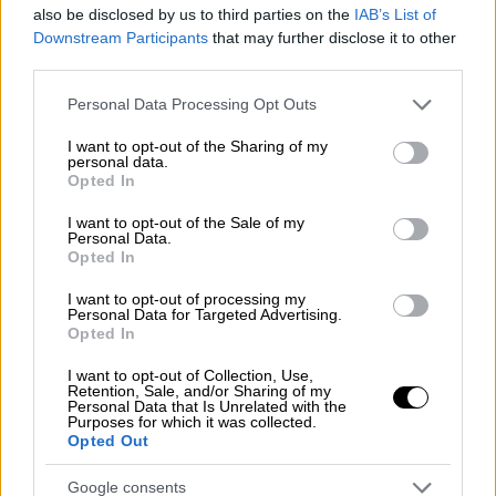
also be disclosed by us to third parties on the
IAB’s List of
Downstream Participants
that may further disclose it to other
Πολιτική
|
29.06.2026 09:21
third parties.
Δεκαπενθήμερο εξελίξεων στον
Please note that this website/app uses one or more Google
Personal Data Processing Opt Outs
ΣΥΡΙΖΑ: Αλλαγή πλεύσης μετά την
services and may gather and store information including but
«πόρτα» Τσίπρα - Έκτακτη συνεδρίαση
not limited to your visit or usage behaviour. You may click to
I want to opt-out of the Sharing of my
personal data.
της ΚΕ
grant or deny consent to Google and its third-party tags to
Opted In
use your data for below specified purposes in below Google
Αντιμέτωπη με εξελίξεις φέρνει την ηγεσία
consent section.
I want to opt-out of the Sale of my
του ΣΥΡΙΖΑ η κατηγορηματική άρνηση του
Personal Data.
Opted In
Αλέξη Τσίπρα για συνεργασία της Ελληνικής
Αριστερής Συμπαράταξης με την
I want to opt-out of processing my
Κουμουνδούρου
Personal Data for Targeted Advertising.
Opted In
I want to opt-out of Collection, Use,
Retention, Sale, and/or Sharing of my
Personal Data that Is Unrelated with the
Purposes for which it was collected.
Opted Out
Google consents