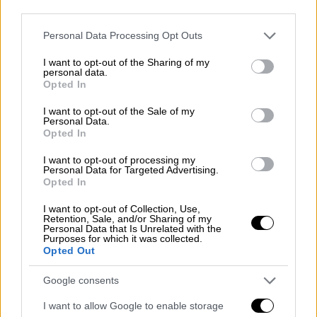
third parties.
Please note that this website/app uses one or more Google
Personal Data Processing Opt Outs
services and may gather and store information including but
not limited to your visit or usage behaviour. You may click to
I want to opt-out of the Sharing of my
personal data.
grant or deny consent to Google and its third-party tags to
Opted In
use your data for below specified purposes in below Google
consent section.
I want to opt-out of the Sale of my
Personal Data.
Opted In
I want to opt-out of processing my
Personal Data for Targeted Advertising.
Πολιτισμός
|
07.05.2026 07:30
Opted In
Μην πεις ότι δεν ήξερες: Τι διαβάζουμε
I want to opt-out of Collection, Use,
και πού βγαίνουμε σήμερα Πέμπτη 7
Retention, Sale, and/or Sharing of my
Μαΐου
Personal Data that Is Unrelated with the
Purposes for which it was collected.
Opted Out
Το ethnos.gr σας προτείνει όσα αξίζει να
δείτε, να ακούσετε και να διαβάσετε, για να
Google consents
είστε πάντα ενημερωμένοι για ό,τι
συμβαίνει στην πόλη
I want to allow Google to enable storage