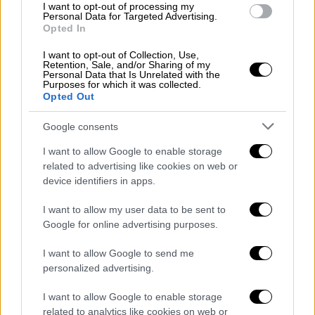
I want to opt-out of processing my
Personal Data for Targeted Advertising.
Καιρός
|
21.06.2026 07:00
Opted In
Πρόγνωση ΕΜΥ: Μικρή άνοδος της
I want to opt-out of Collection, Use,
θερμοκρασίας, στους 35 ο υδράργυρος
Retention, Sale, and/or Sharing of my
Personal Data that Is Unrelated with the
την Κυριακή
Purposes for which it was collected.
Opted Out
Πού περιμένουμε βροχές και καταιγίδες
Google consents
I want to allow Google to enable storage
related to advertising like cookies on web or
device identifiers in apps.
I want to allow my user data to be sent to
Google for online advertising purposes.
I want to allow Google to send me
personalized advertising.
I want to allow Google to enable storage
related to analytics like cookies on web or