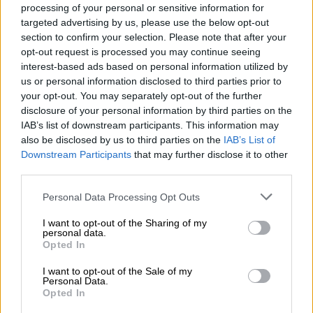
processing of your personal or sensitive information for
Καιρός
|
23.06.2026 07:00
targeted advertising by us, please use the below opt-out
section to confirm your selection. Please note that after your
Συνεχίζουν τα μποφόρια στο Αιγαίο -
opt-out request is processed you may continue seeing
35αρια στα ηπειρωτικά
interest-based ads based on personal information utilized by
Η πρόγνωση της ΕΜΥ
us or personal information disclosed to third parties prior to
your opt-out. You may separately opt-out of the further
disclosure of your personal information by third parties on the
IAB’s list of downstream participants. This information may
also be disclosed by us to third parties on the
IAB’s List of
Downstream Participants
that may further disclose it to other
third parties.
Please note that this website/app uses one or more Google
Personal Data Processing Opt Outs
services and may gather and store information including but
not limited to your visit or usage behaviour. You may click to
I want to opt-out of the Sharing of my
personal data.
grant or deny consent to Google and its third-party tags to
Opted In
use your data for below specified purposes in below Google
consent section.
I want to opt-out of the Sale of my
Personal Data.
Opted In