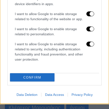
device identifiers in apps.
I want to allow Google to enable storage
Καιρός
|
18.06.2026 09:00
related to functionality of the website or app.
Ενισχύονται οι άνεμοι, αυξάνεται ο
I want to allow Google to enable storage
κίνδυνος πυρκαγιάς - Η πρόγνωση του
related to personalization.
Κλέαρχου Μαρουσάκη
I want to allow Google to enable storage
Η πρόγνωση του μετεωρολόγου του OPEN
related to security, including authentication
functionality and fraud prevention, and other
user protection.
περισσότερα άρθρα
ΑΛΛΑ #TAGS
CONFIRM
ειδήσεις τώρα
ΕΜΥ
βροχές
Data Deletion
Data Access
Privacy Policy
θερμοκρασία
καταιγίδες
Κλέαρχος Μαρουσάκης
άνεμοι