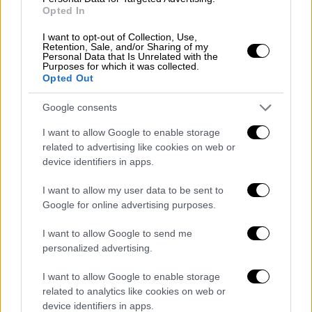
Opted In
I want to opt-out of Collection, Use,
Retention, Sale, and/or Sharing of my
Personal Data that Is Unrelated with the
Purposes for which it was collected.
Opted Out
Ελλάδα
|
16.06.2021 19:29
Ελληνικό: Πράσινο φως από το ΣτΕ για
Google consents
να προχωρήσουν τα έργα στο
I want to allow Google to enable storage
Μητροπολιτικό Πάρκο
related to advertising like cookies on web or
device identifiers in apps.
Προχωρουν τα έργα στο Μητροπολιτικό
Πάρκο του Ελληνικού σύμφωνα με απόφαση
I want to allow my user data to be sent to
του Συμβουλίου της Επικρατείας
Google for online advertising purposes.
I want to allow Google to send me
personalized advertising.
I want to allow Google to enable storage
related to analytics like cookies on web or
device identifiers in apps.