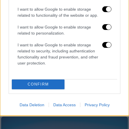
I want to allow Google to enable storage
related to functionality of the website or app.
I want to allow Google to enable storage
related to personalization.
I want to allow Google to enable storage
related to security, including authentication
Ελλάδα
|
14.05.2021 17:09
functionality and fraud prevention, and other
ΣτΕ: Eνα ακόμη «ναι» για το
user protection.
μητροπολιτικό πάρκο
Η πλειοψηφία, επισημαίνει ότι «δεν
CONFIRM
αποκλείεται αλλαγή προορισμού δασικής
έκτασης με σκοπό την εφαρμογή
χωροταξικού σχεδίου, που έχει θεσπιστεί
Data Deletion
Data Access
Privacy Policy
σύμφωνα με το Σύνταγμα»