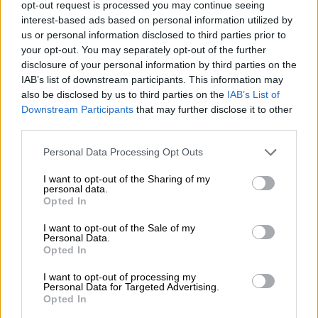
opt-out request is processed you may continue seeing
Στην Κροατία για την πρόκριση ο ΠΑΟΚ -
interest-based ads based on personal information utilized by
Λουτσέσκου: «Πρέπει να περάσουμε»
us or personal information disclosed to third parties prior to
your opt-out. You may separately opt-out of the further
Ζωντανά και αποκλειστικά από το OPEN η
disclosure of your personal information by third parties on the
ρεβάνς του ΠΑΟΚ στη Ριέκα για τα πλέι οφ
IAB’s list of downstream participants. This information may
του Europa Conference League
also be disclosed by us to third parties on the
IAB’s List of
Downstream Participants
that may further disclose it to other
third parties.
Please note that this website/app uses one or more Google
Personal Data Processing Opt Outs
services and may gather and store information including but
not limited to your visit or usage behaviour. You may click to
I want to opt-out of the Sharing of my
personal data.
grant or deny consent to Google and its third-party tags to
Opted In
use your data for below specified purposes in below Google
consent section.
I want to opt-out of the Sale of my
Personal Data.
Opted In
I want to opt-out of processing my
Personal Data for Targeted Advertising.
Αθλητισμός
|
23.08.2021 20:47
Opted In
Αποκλειστικά στο OPEN η ρεβάνς του