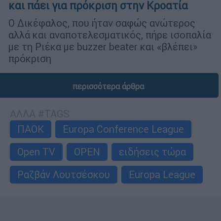
και πάει για πρόκριση στην Κροατία
Ο Δικέφαλος, που ήταν σαφώς ανώτερος
αλλά και αναποτελεσματικός, πήρε ισοπαλία
με τη Ριέκα με buzzer beater και «βλέπει»
πρόκριση
περισσότερα άρθρα
ΑΛΛΑ #TAGS
ΠΑΟΚ
Europa Conference League
Open TV
OPEN
ειδήσεις τώρα
Ραζβάν Λουτσέσκου
Europa League