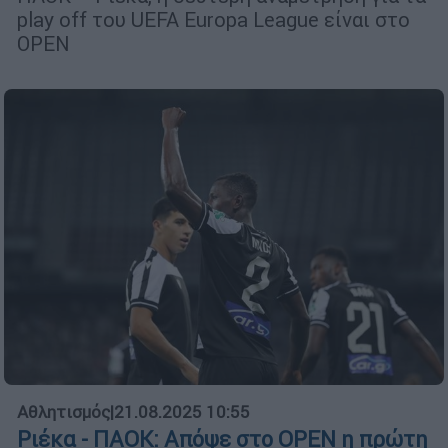
play off του UEFA Europa League είναι στο
OPEN
Αθλητισμός
|
21.08.2025 10:55
Ριέκα - ΠΑΟΚ: Απόψε στο OPEN η πρώτη