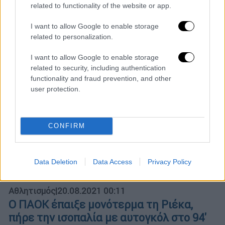
Η Θεά της μπάλας χρωστάει κάτι στον
related to functionality of the website or app.
ΠΑΟΚ από τα 1-1 του 1ου αγώνα
I want to allow Google to enable storage
Το λέει η λογική και το χρωστάει η τύχη
related to personalization.
I want to allow Google to enable storage
related to security, including authentication
functionality and fraud prevention, and other
user protection.
CONFIRM
Data Deletion
Data Access
Privacy Policy
Αθλητισμός
|
20.08.2021 00:11
Ο ΠΑΟΚ έπαιξε μονότερμα τη Ριέκα,
πήρε την ισοπαλία με αυτογκόλ στο 94'