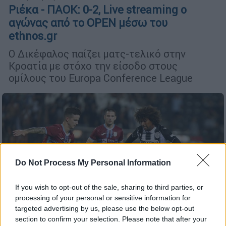
Ριέκα - ΠΑΟΚ: 0-2, Live streaming ο
αγώνας από το OPEN μέσω του
ethnos.gr
O Δικέφαλος παίζει ματς-τελικό στην
Κροατία με στόχο την είσοδο στους
ομίλους του Europa Conference League
Do Not Process My Personal Information
If you wish to opt-out of the sale, sharing to third parties, or
processing of your personal or sensitive information for
targeted advertising by us, please use the below opt-out
Αθλητισμός
|
25.08.2021 19:35
section to confirm your selection. Please note that after your