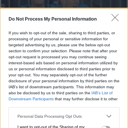
Do Not Process My Personal Information
If you wish to opt-out of the sale, sharing to third parties, or
processing of your personal or sensitive information for
targeted advertising by us, please use the below opt-out
section to confirm your selection. Please note that after your
opt-out request is processed you may continue seeing
interest-based ads based on personal information utilized by
us or personal information disclosed to third parties prior to
Αθλητισμός
|
03.10.2024 00:14
your opt-out. You may separately opt-out of the further
Champions League: Βραδιά εκπλήξεων
disclosure of your personal information by third parties on the
με ήττες για Ρεάλ και Μπάγερν -
IAB’s list of downstream participants. This information may
Νικητήριο γκολ με... ζωγραφιά ο
also be disclosed by us to third parties on the
IAB’s List of
Downstream Participants
that may further disclose it to other
Τζόλης!
third parties.
Με ένα απίθανο γκολ ο Χρήστος Τζόλης
Please note that this website/app uses one or more Google
οδήγησε την Κλαμπ Μπριζ στη νίκη επί της
Personal Data Processing Opt Outs
services and may gather and store information including but
Στουρμ
not limited to your visit or usage behaviour. You may click to
I want to opt-out of the Sharing of my