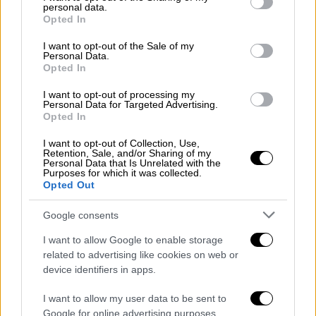
personal data.
grant or deny consent to Google and its third-party tags to
Opted In
use your data for below specified purposes in below Google
consent section.
I want to opt-out of the Sale of my
Personal Data.
Opted In
I want to opt-out of processing my
Personal Data for Targeted Advertising.
Opted In
I want to opt-out of Collection, Use,
Retention, Sale, and/or Sharing of my
Personal Data that Is Unrelated with the
Purposes for which it was collected.
Opted Out
Google consents
I want to allow Google to enable storage
Αθλητισμός
|
01.07.2024 17:41
related to advertising like cookies on web or
Ανακοινώθηκε η μεταγραφή του
device identifiers in apps.
Παυλίδη στην Μπενφίκα και του
I want to allow my user data to be sent to
Βλαχοδήμου στη Νιούκαστλ - Οδεύει
Google for online advertising purposes.