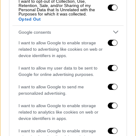
I want to opt-out of Collection, Use,
Τσιτσιπάς και αποχαιρέτησε το Λονδίνο
Retention, Sale, and/or Sharing of my
Personal Data that Is Unrelated with the
Purposes for which it was collected.
Opted Out
Google consents
I want to allow Google to enable storage
related to advertising like cookies on web or
device identifiers in apps.
I want to allow my user data to be sent to
Google for online advertising purposes.
I want to allow Google to send me
personalized advertising.
I want to allow Google to enable storage
Αθλητισμός
|
09.03.2019 23:01
related to analytics like cookies on web or
Στέφανος Τσιτσιπάς: Ένας 19χρονος
device identifiers in apps.
τον... έδιωξε από την Καλιφόρνια!
I want to allow Google to enable storage