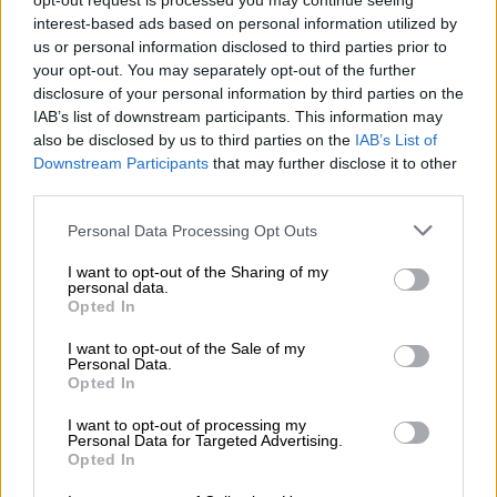
opt-out request is processed you may continue seeing
Μασσαλίας
interest-based ads based on personal information utilized by
us or personal information disclosed to third parties prior to
your opt-out. You may separately opt-out of the further
disclosure of your personal information by third parties on the
IAB’s list of downstream participants. This information may
also be disclosed by us to third parties on the
IAB’s List of
Downstream Participants
that may further disclose it to other
third parties.
Please note that this website/app uses one or more Google
Personal Data Processing Opt Outs
services and may gather and store information including but
not limited to your visit or usage behaviour. You may click to
I want to opt-out of the Sharing of my
personal data.
grant or deny consent to Google and its third-party tags to
Opted In
use your data for below specified purposes in below Google
consent section.
I want to opt-out of the Sale of my
Αθλητισμός
|
21.06.2019 18:26
Personal Data.
Opted In
Τσιτσιπάς: Τον απέκλεισε από τα
ημιτελικά ο «κακός δαίμονας»
I want to opt-out of processing my
Personal Data for Targeted Advertising.
Πέμπτη ήττα σε ισάριθμους αγώνες με τον
Opted In
Φέλιξ Αλιασίμ γνώρισε ο Στέφανος