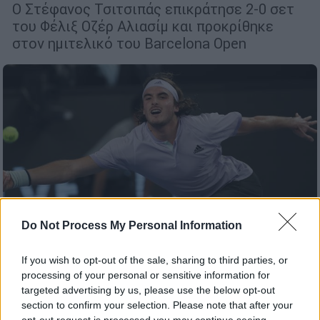
Ο Στέφανος Τσιτσιπάς επικράτησε 2-0 σετ
του Φέλιξ Οζέρ Αλιασίμ και προκρίθηκε
στον ημιτελικό του Barcelona Open
Do Not Process My Personal Information
Αθλητισμός
|
23.02.2020 17:03
Κατακτητής της Μασσαλίας ο Στέφανος
If you wish to opt-out of the sale, sharing to third parties, or
Τσιτσιπάς!
processing of your personal or sensitive information for
targeted advertising by us, please use the below opt-out
Ο κορυφαίος Ελληνας τενίστας επικράτησε
section to confirm your selection. Please note that after your
για δεύτερη σερί χρονιά στο ATP της