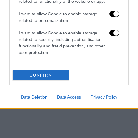
Ηττα σοκ του Στέφανου Τσιτσιπά με 6-4, 6-2
related to functionality of the website or app.
από τον Φέλιξ Ογκιέρ Αλιασίμ στο Μάστερς
ATP 1000 του Ιντι Γουέλς, μία ημέρα μετά
I want to allow Google to enable storage
related to personalization.
τον αποκλεισμό του και από το διπλό
I want to allow Google to enable storage
ΑΛΛΑ #TAGS
related to security, including authentication
Στέφανος Τσιτσιπάς
Τένις
functionality and fraud prevention, and other
user protection.
Ντανίλ Μεντβέντεφ
Australian Open
Σπορ
ATP Barcelona Open
CONFIRM
ATP Μασσαλία
Data Deletion
Data Access
Privacy Policy