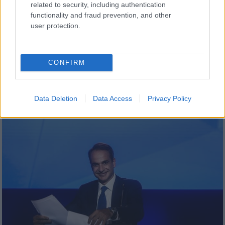
related to security, including authentication
Πολυτεχνείου που έμειναν στην ιστορία
functionality and fraud prevention, and other
Ο λαός της Αθήνας, επί 49 συναπτά έτη τιμά
user protection.
τον αγώνα εκείνων που δεν δίστασαν να
ορθώσουν το ανάστημά τους στον
αυταρχισμό και έκαναν το πρώτο,
CONFIRM
αποφασιστικό βήμα αποδόμησης της
κυριαρχίας του χουντικού καθεστώτος
Data Deletion
Data Access
Privacy Policy