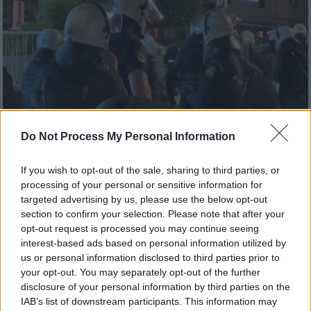
Do Not Process My Personal Information
Ελλάδα
|
07.10.2024 22:33
If you wish to opt-out of the sale, sharing to third parties, or
Μικροεπεισόδια στην πορεία
processing of your personal or sensitive information for
targeted advertising by us, please use the below opt-out
αλληλεγγύης για την Παλαιστίνη και τον
section to confirm your selection. Please note that after your
Λίβανο: Είκοσι προσαγωγές
opt-out request is processed you may continue seeing
interest-based ads based on personal information utilized by
Οι διαδηλωτές φώναξαν συνθήματα τόσο
us or personal information disclosed to third parties prior to
κατά του Ισραήλ όσο και κατά των ΗΠΑ
your opt-out. You may separately opt-out of the further
disclosure of your personal information by third parties on the
IAB’s list of downstream participants. This information may