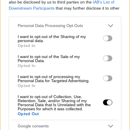
also be disclosed by us to third parties on the
IAB’s List of
Downstream Participants
that may further disclose it to other
third parties.
Please note that this website/app uses one or more Google
Personal Data Processing Opt Outs
services and may gather and store information including but
not limited to your visit or usage behaviour. You may click to
I want to opt-out of the Sharing of my
personal data.
grant or deny consent to Google and its third-party tags to
Opted In
use your data for below specified purposes in below Google
consent section.
I want to opt-out of the Sale of my
Personal Data.
Opted In
I want to opt-out of processing my
Personal Data for Targeted Advertising.
Opted In
Ελλάδα
|
22.02.2024 14:00
Τρία συλλαλητήρια στο κέντρο της
I want to opt-out of Collection, Use,
Retention, Sale, and/or Sharing of my
Αθήνας από φοιτητές, μελισσοκόμους
Personal Data that Is Unrelated with the
Purposes for which it was collected.
και υγειονομικούς
Opted Out
Οι κυκλοφοριακές ρυθμίσεις που έχουν
Google consents
τεθεί σε ισχύ