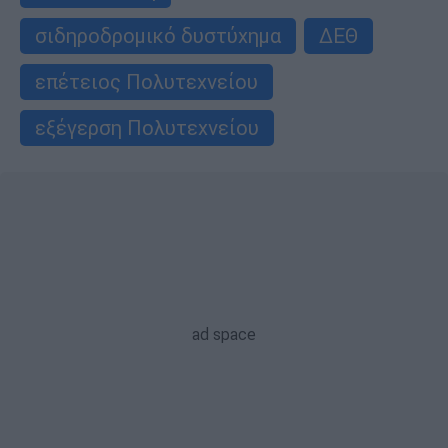
σιδηροδρομικό δυστύχημα
ΔΕΘ
επέτειος Πολυτεχνείου
εξέγερση Πολυτεχνείου