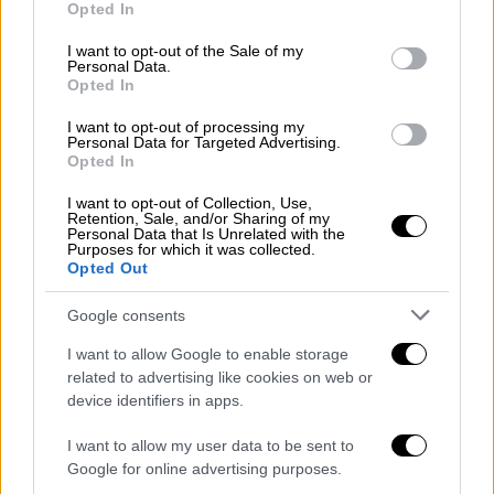
Opted In
Super Bowl 2023
use your data for below specified purposes in below Google
consent section.
I want to opt-out of the Sale of my
Μόνο λίγες ώρες χρειάστηκαν μετά την
Personal Data.
Opted In
ανακοίνωση του διάσημου οίκου Loewe ότι
κυκλοφορεί μία ειδική έκδοση της κόκκινης
I want to opt-out of processing my
ολόσωμης φόρμας που είχε φορέσει η
Personal Data for Targeted Advertising.
Opted In
Rihanna στο ημίχρονο του Super Bowl 2023
αξίας $2.900 να γίνει ανάρπαστη
I want to opt-out of Collection, Use,
Retention, Sale, and/or Sharing of my
Personal Data that Is Unrelated with the
Purposes for which it was collected.
Opted Out
Google consents
I want to allow Google to enable storage
related to advertising like cookies on web or
device identifiers in apps.
I want to allow my user data to be sent to
Google for online advertising purposes.