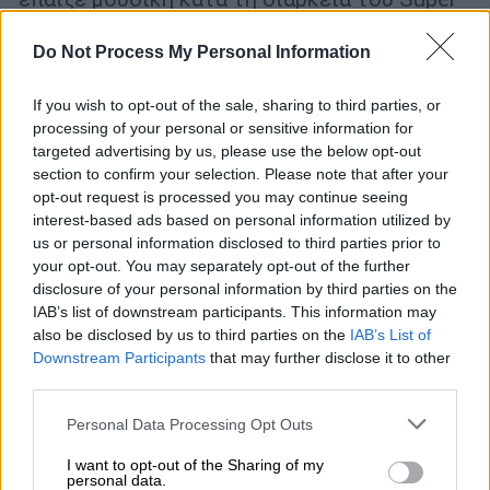
Bowl
Do Not Process My Personal Information
If you wish to opt-out of the sale, sharing to third parties, or
processing of your personal or sensitive information for
targeted advertising by us, please use the below opt-out
section to confirm your selection. Please note that after your
opt-out request is processed you may continue seeing
interest-based ads based on personal information utilized by
us or personal information disclosed to third parties prior to
your opt-out. You may separately opt-out of the further
disclosure of your personal information by third parties on the
IAB’s list of downstream participants. This information may
also be disclosed by us to third parties on the
IAB’s List of
Downstream Participants
that may further disclose it to other
third parties.
Please note that this website/app uses one or more Google
Personal Data Processing Opt Outs
Fashion & Design
|
23.10.2023 12:12
services and may gather and store information including but
Loewe: Ανάρπαστη η κατακόκκινη
not limited to your visit or usage behaviour. You may click to
I want to opt-out of the Sharing of my
personal data.
ολόσωμη φόρμα της Rihanna από το
grant or deny consent to Google and its third-party tags to