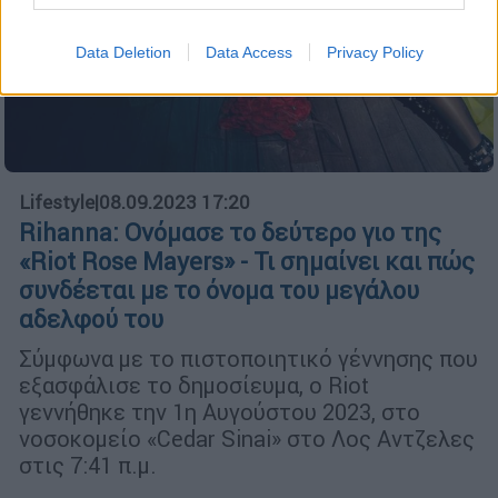
Data Deletion
Data Access
Privacy Policy
Lifestyle
|
08.09.2023 17:20
Rihanna: Ονόμασε το δεύτερο γιο της
«Riot Rose Mayers» - Τι σημαίνει και πώς
συνδέεται με το όνομα του μεγάλου
αδελφού του
Σύμφωνα με το πιστοποιητικό γέννησης που
εξασφάλισε το δημοσίευμα, ο Riot
γεννήθηκε την 1η Αυγούστου 2023, στο
νοσοκομείο «Cedar Sinai» στο Λος Αντζελες
στις 7:41 π.μ.