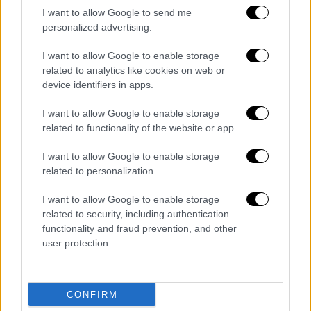
I want to allow Google to send me
personalized advertising.
I want to allow Google to enable storage
Μουσική
|
16.09.2023 11:00
related to analytics like cookies on web or
Κρις Μπράουν: Ο πρώην της Ριάνα
device identifiers in apps.
ισχυρίζεται ότι έχει 15.000
I want to allow Google to enable storage
ακυκλοφόρητα τραγούδια
related to functionality of the website or app.
Το ενδέκατο άλμπουμ του Μπράουν, με
I want to allow Google to enable storage
τίτλο «11:11», πρόκειται να κυκλοφορήσει
related to personalization.
στις 11 Νοεμβρίου, με έντεκα τραγούδια
I want to allow Google to enable storage
related to security, including authentication
functionality and fraud prevention, and other
user protection.
CONFIRM