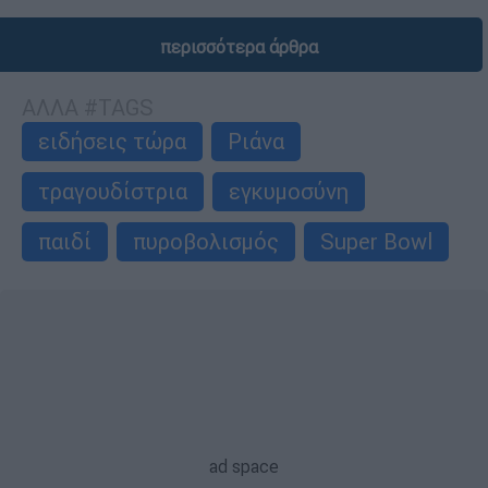
περισσότερα άρθρα
ΑΛΛΑ #TAGS
ειδήσεις τώρα
Ριάνα
τραγουδίστρια
εγκυμοσύνη
παιδί
πυροβολισμός
Super Bowl