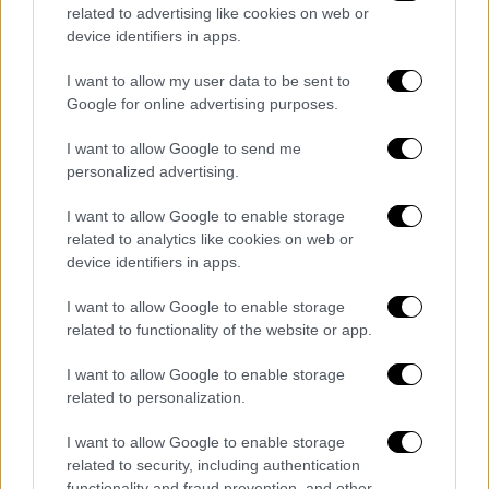
related to advertising like cookies on web or
device identifiers in apps.
I want to allow my user data to be sent to
Google for online advertising purposes.
POPULAR VIDEOS
I want to allow Google to send me
personalized advertising.
Κεντρικό...
|
06.08.2026 20:05
I want to allow Google to enable storage
Κεντρικό δελτίο ειδήσεων 06/08/2026
related to analytics like cookies on web or
device identifiers in apps.
I want to allow Google to enable storage
Κεντρικό...
|
05.08.2026 19:49
related to functionality of the website or app.
Κεντρικό δελτίο ειδήσεων 05/08/2026
I want to allow Google to enable storage
related to personalization.
I want to allow Google to enable storage
Ώρα Ελλάδος...
|
06.08.2026 10:06
related to security, including authentication
functionality and fraud prevention, and other