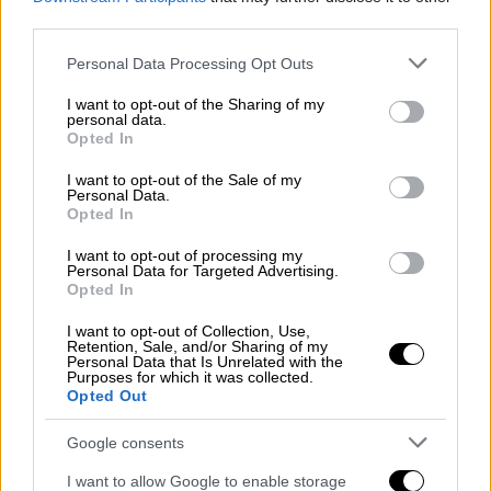
Μανώλης Μητσιάς
third parties.
Please note that this website/app uses one or more Google
Personal Data Processing Opt Outs
Σταμάτης Κραουνάκης
Πρέσπες
services and may gather and store information including but
not limited to your visit or usage behaviour. You may click to
I want to opt-out of the Sharing of my
Γκόραν Μπρέγκοβιτς
personal data.
grant or deny consent to Google and its third-party tags to
Opted In
use your data for below specified purposes in below Google
Μίκης Θεοδωράκης
consent section.
I want to opt-out of the Sale of my
Personal Data.
Opted In
I want to opt-out of processing my
Personal Data for Targeted Advertising.
Opted In
I want to opt-out of Collection, Use,
Retention, Sale, and/or Sharing of my
Personal Data that Is Unrelated with the
Purposes for which it was collected.
Opted Out
Google consents
I want to allow Google to enable storage