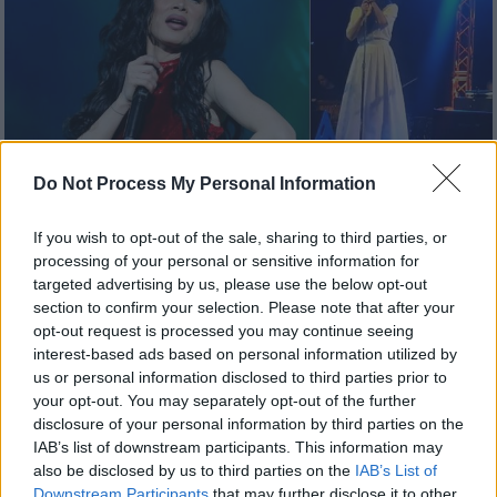
Do Not Process My Personal Information
Lifestyle
|
25.08.2019 10:31
If you wish to opt-out of the sale, sharing to third parties, or
Πάολα: Ερμήνευσε Μίκη Θεοδωράκη
processing of your personal or sensitive information for
targeted advertising by us, please use the below opt-out
στα «Πρέσπεια» και εντυπωσίασε (vid)
section to confirm your selection. Please note that after your
Τραγούδια του Μίκη Θεοδωράκη ερμήνευσε
opt-out request is processed you may continue seeing
η Πάολα στα «Πρέσπεια» και προκάλεσε
interest-based ads based on personal information utilized by
us or personal information disclosed to third parties prior to
ποικίλα σχόλια
your opt-out. You may separately opt-out of the further
disclosure of your personal information by third parties on the
ΑΛΛΑ #TAGS
IAB’s list of downstream participants. This information may
Γιώργος Λιάνης
Πάολα
also be disclosed by us to third parties on the
IAB’s List of
Downstream Participants
that may further disclose it to other