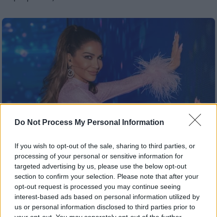
Do Not Process My Personal Information
If you wish to opt-out of the sale, sharing to third parties, or
processing of your personal or sensitive information for
targeted advertising by us, please use the below opt-out
Τηλεόραση
|
23.01.2026 13:41
section to confirm your selection. Please note that after your
Εκτός κριτικής επιτροπής του «J2US» η
opt-out request is processed you may continue seeing
interest-based ads based on personal information utilized by
Δέσποινα Βανδή - Η αποκάλυψη του
us or personal information disclosed to third parties prior to
Νίκου Κοκλώνη
your opt-out. You may separately opt-out of the further