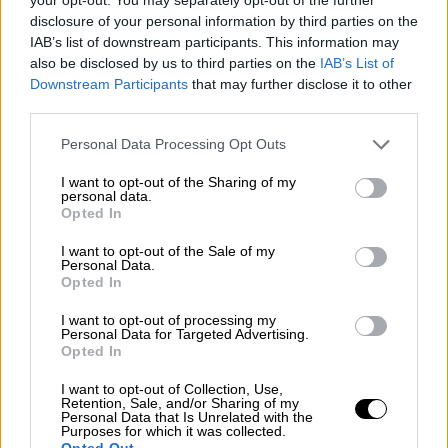
disclosure of your personal information by third parties on the
Το δημοφιλές τηλεοπτικό σόου επιστρέφει
IAB’s list of downstream participants. This information may
στα μέσα Φλεβάρη μέσα από τη συχνότητα
also be disclosed by us to third parties on the
IAB’s List of
του OPEN
Downstream Participants
that may further disclose it to other
third parties.
Please note that this website/app uses one or more Google
Personal Data Processing Opt Outs
services and may gather and store information including but
not limited to your visit or usage behaviour. You may click to
I want to opt-out of the Sharing of my
personal data.
grant or deny consent to Google and its third-party tags to
Opted In
use your data for below specified purposes in below Google
consent section.
I want to opt-out of the Sale of my
Personal Data.
Opted In
I want to opt-out of processing my
Personal Data for Targeted Advertising.
Opted In
I want to opt-out of Collection, Use,
Retention, Sale, and/or Sharing of my
Personal Data that Is Unrelated with the
Purposes for which it was collected.
Lifestyle
|
21.01.2026 12:21
Opted Out