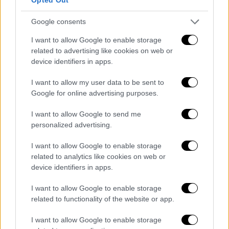
Δέσποινα Βανδή: «Δεν σε κάνει κυρία
Google consents
ούτε η ηλικία ούτε το ρούχο - Ντύνομαι
όπως γουστάρω να ντύνομαι»
I want to allow Google to enable storage
related to advertising like cookies on web or
Η δημοφιλής τραγουδίστρια παραχώρησε
device identifiers in apps.
μία σπάνια συνέντευξη στην εκπομπή «Τετ-
α-Τετ» και στον Τάσο Τρύφωνος
I want to allow my user data to be sent to
Google for online advertising purposes.
I want to allow Google to send me
personalized advertising.
I want to allow Google to enable storage
related to analytics like cookies on web or
device identifiers in apps.
I want to allow Google to enable storage
related to functionality of the website or app.
I want to allow Google to enable storage