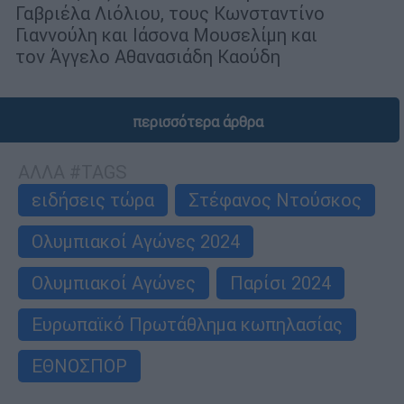
Γαβριέλα Λιόλιου, τους Κωνσταντίνο
Γιαννούλη και Ιάσονα Μουσελίμη και
τον Άγγελο Αθανασιάδη Καούδη
περισσότερα άρθρα
ΑΛΛΑ #TAGS
ειδήσεις τώρα
Στέφανος Ντούσκος
Ολυμπιακοί Αγώνες 2024
Ολυμπιακοί Αγώνες
Παρίσι 2024
Ευρωπαϊκό Πρωτάθλημα κωπηλασίας
ΕΘΝΟΣΠΟΡ