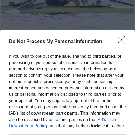
Αθλητισμός
|
03.10.2025 14:17
Do Not Process My Personal Information
Ξανά στο βάθρο ο Ντούσκος στο
Παγκόσμιο της Σαγκάης - Ασημένιο
If you wish to opt-out of the sale, sharing to third parties, or
μετάλλιο στο σπριντ 500μ.
processing of your personal or sensitive information for
targeted advertising by us, please use the below opt-out
Τρομερή εμφάνιση και σήμερα μετά το χρυσό
section to confirm your selection. Please note that after your
μετάλλιο της περασμένης Κυριακής
opt-out request is processed you may continue seeing
interest-based ads based on personal information utilized by
us or personal information disclosed to third parties prior to
your opt-out. You may separately opt-out of the further
disclosure of your personal information by third parties on the
IAB’s list of downstream participants. This information may
also be disclosed by us to third parties on the
IAB’s List of
Downstream Participants
that may further disclose it to other
third parties.