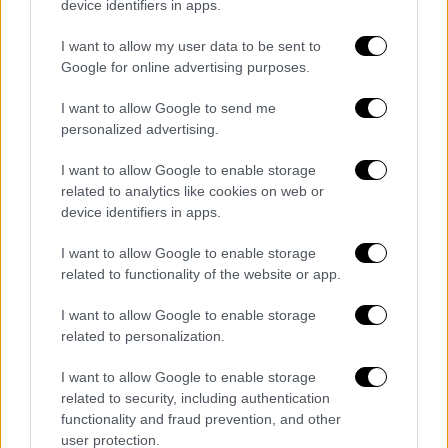
device identifiers in apps.
I want to allow my user data to be sent to
Google for online advertising purposes.
I want to allow Google to send me
personalized advertising.
I want to allow Google to enable storage
related to analytics like cookies on web or
device identifiers in apps.
Αθλητισμός
|
28.09.2025 09:43
I want to allow Google to enable storage
«Χρυσός» ο Στέφανος Ντούσκος στο
related to functionality of the website or app.
Παγκόσμιο Πρωτάθλημα!
I want to allow Google to enable storage
Ο κορυφαίος Έλληνας κωπηλάτης ανέβηκε
related to personalization.
στην κορυφή του κόσμου
I want to allow Google to enable storage
related to security, including authentication
functionality and fraud prevention, and other
user protection.