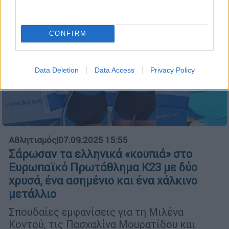
CONFIRM
Data Deletion
Data Access
Privacy Policy
Αθλητισμός
|
07.09.2025 15:55
Σάρωσαν τα ελληνικά «κουπιά» στο
Ευρωπαϊκό Πρωτάθλημα Κ23 με δύο
χρυσά, ένα ασημένιο και ένα χάλκινο
μετάλλιο
Σπουδαίες εμφανίσεις για τη Μιλένα
Κοντού, τις Πασχαλίνα Μουρατίδου και