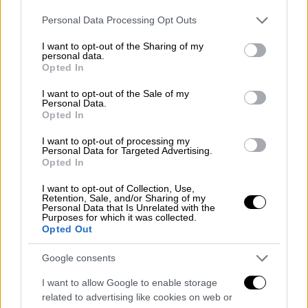
Please note that this website/app uses one or more Google
Personal Data Processing Opt Outs
services and may gather and store information including but
not limited to your visit or usage behaviour. You may click to
I want to opt-out of the Sharing of my
personal data.
grant or deny consent to Google and its third-party tags to
Opted In
use your data for below specified purposes in below Google
consent section.
I want to opt-out of the Sale of my
Personal Data.
Opted In
Αθλητισμός
|
28.09.2025 17:00
I want to opt-out of processing my
Η απονομή του χρυσού μεταλλίου στον
Personal Data for Targeted Advertising.
Στέφανο Ντούσκο!
Opted In
Mετά το χρυσό στους Ολυμπιακούς, ο
I want to opt-out of Collection, Use,
Retention, Sale, and/or Sharing of my
Γιαννιώτης κωπηλάτης κατέκτησε χρυσό και
Personal Data that Is Unrelated with the
Purposes for which it was collected.
στο Παγκόσμιο
Opted Out
Google consents
I want to allow Google to enable storage
related to advertising like cookies on web or