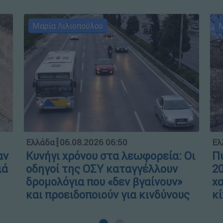
Μαρία Λιλιοπούλου
Μ
Ελλάδα
┋
06.08.2026 06:50
Ελ
αν
Κυνήγι χρόνου στα λεωφορεία: Οι
Πύ
ιά
οδηγοί της ΟΣΥ καταγγέλλουν
20
δρομολόγια που «δεν βγαίνουν»
χα
και προειδοποιούν για κινδύνους
κί