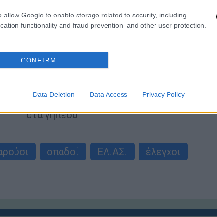
o allow Google to enable storage related to security, including
Αθλητισμός
|
22.07.2021 09:30
cation functionality and fraud prevention, and other user protection.
ΠΑΟΚ: Κλειστή ως ένδειξη
διαμαρτυρίας η 4 - Δεν
διανοούμαστε το διαχωρισμό
CONFIRM
συνοπαδών μας
Η ανακοίνωση του συνδέσμου για τον
Data Deletion
Data Access
Privacy Policy
διαχωρισμό εμβολιασμένων και μη
στα γήπεδα
αρούσι
οπαδοί
ΕΛ.ΑΣ.
έλεγχοι