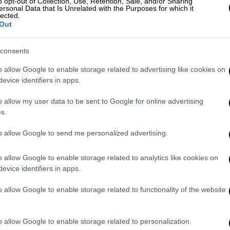
o opt-out of Collection, Use, Retention, Sale, and/or Sharing
λουκέτα συνδέσμους στην Αττική:
ersonal Data that Is Unrelated with the Purposes for which it
ΑΠ
lected.
Κατασχέθηκαν ρόπαλα, καπνογόνα
Out
Φ
και κοντάρια
φ
Σχηματίστηκε δικογραφία
consents
o allow Google to enable storage related to advertising like cookies on
evice identifiers in apps.
o allow my user data to be sent to Google for online advertising
s.
to allow Google to send me personalized advertising.
Ελλάδα
|
04.02.2022 13:09
Αστυνομικές έρευνες σε
o allow Google to enable storage related to analytics like cookies on
συνδέσμους ομάδων στην Αττική
evice identifiers in apps.
Προς ώρας δεν έχουν γίνει
o allow Google to enable storage related to functionality of the website
προσαγωγές
o allow Google to enable storage related to personalization.