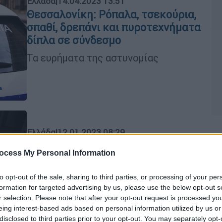
Ελλάδα
|
14.04.2023 13:51
Θεσσαλονίκη: Ρόπαλα, τσεκούρια,
σπαθί, δρεπάνι και πυροτεχνήματα
δίπλα σε σύνδεσμο
Τα ευρήματα της αστυνομίας
Ελλάδα
|
12.01.2023 08:29
Βίντεο ντοκουμέντο: Η στιγμή της
ocess My Personal Information
ισχυρής έκρηξης στον σύνδεσμο
του Παναθηναϊκού στο Μαρούσι -
to opt-out of the sale, sharing to third parties, or processing of your per
Καταστροφές σε γύρω κτίρια
Κε
formation for targeted advertising by us, please use the below opt-out s
Κ
r selection. Please note that after your opt-out request is processed y
Σοβαρές ζημιές σε καταστήματα,
0
eing interest-based ads based on personal information utilized by us or
σπίτια και δύο οχήματα
disclosed to third parties prior to your opt-out. You may separately opt-