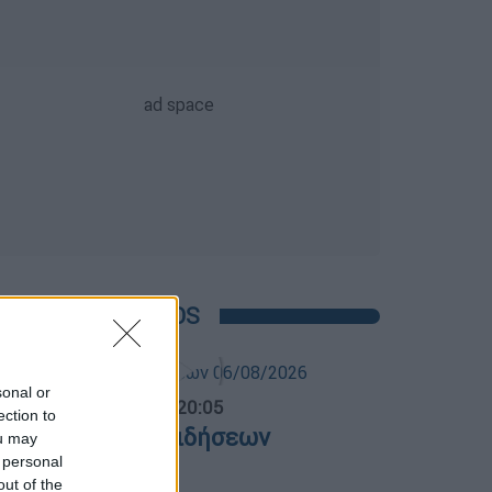
POPULAR VIDEOS
sonal or
ντρικό...
|
06.08.2026 20:05
ection to
εντρικό δελτίο ειδήσεων
ou may
6/08/2026
 personal
out of the