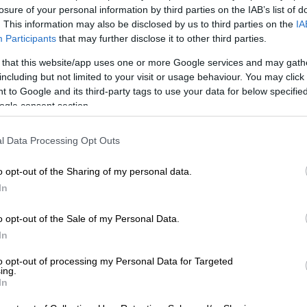
losure of your personal information by third parties on the IAB’s list of
. This information may also be disclosed by us to third parties on the
IA
Participants
that may further disclose it to other third parties.
Κε
 that this website/app uses one or more Google services and may gath
Κ
Ελλάδα
|
12.01.2023 07:41
including but not limited to your visit or usage behaviour. You may click 
0
Έκρηξη σε σύνδεσμο φιλάθλων
 to Google and its third-party tags to use your data for below specifi
ogle consent section.
στο Μαρούσι - Τι αναφέρουν
αυτόπτες μάρτυρες
l Data Processing Opt Outs
Ώρ
Δεν αναφέρθηκαν τραυματισμοί -
Ώ
Προληπτικά ένας άντρα μεταφέρθηκε
o opt-out of the Sharing of my personal data.
στο νοσοκομείο
In
o opt-out of the Sale of my Personal Data.
Ώρ
In
Ώ
to opt-out of processing my Personal Data for Targeted
ing.
Ελλάδα
|
12.02.2022 12:45
In
Μαζικοί αστυνομικοί έλεγχοι και