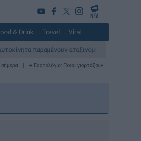
ood & Drink
Travel
Viral
τα παραμένουν αταξινόμητα - Λύση αναζητά το υ
 σήμερα
|
➔ Εορτολόγιο: Ποιοι γιορτάζουν