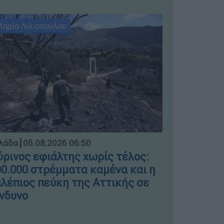
αρία Λιλιοπούλου
Μαρία Λιλι
Ελλάδα
┋
04.
λάδα
┋
05.08.2026 06:50
Μπλόκο σ
ρινος εφιάλτης χωρίς τέλος:
ΣΤΑΣΥ γι
0.000 στρέμματα καμένα και η
πινακίδε
λέπιος πεύκη της Αττικής σε
νδυνο