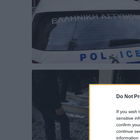
Do Not Pr
If you wish 
sensitive in
confirm you
continue se
information 