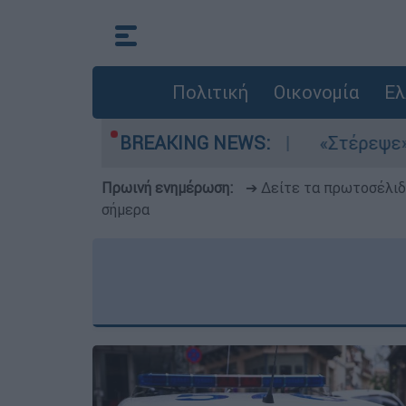
Πολιτική
Οικονομία
Ελ
 μελτέμια στο Αιγαίο
BREAKING NEWS:
«Στέρεψε» η αγορά 
Πρωινή ενημέρωση:
➔ Δείτε τα πρωτοσέλι
σήμερα