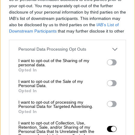
your opt-out. You may separately opt-out of the further
disclosure of your personal information by third parties on the
IAB’s list of downstream participants. This information may
also be disclosed by us to third parties on the
IAB’s List of
Downstream Participants
that may further disclose it to other
third parties.
Please note that this website/app uses one or more Google
Personal Data Processing Opt Outs
services and may gather and store information including but
not limited to your visit or usage behaviour. You may click to
I want to opt-out of the Sharing of my
personal data.
grant or deny consent to Google and its third-party tags to
Opted In
use your data for below specified purposes in below Google
consent section.
I want to opt-out of the Sale of my
Personal Data.
Opted In
I want to opt-out of processing my
Ελλάδα
|
20.02.2023 22:00
Personal Data for Targeted Advertising.
Opted In
Διαθέσιμη και στην Κρήτη η
ηλεκτρονική πληρωμή τελών άδειας και
I want to opt-out of Collection, Use,
Retention, Sale, and/or Sharing of my
μεταβίβασης οχημάτων
Personal Data that Is Unrelated with the