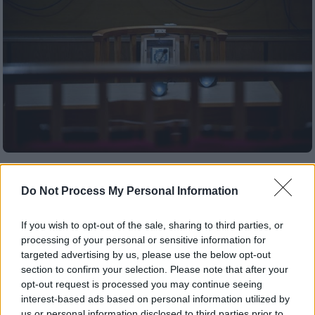
Ελλάδα
|
13.04.2023 18:10
Ασύλληπτη απάτη στη Θεσσαλονίκη:
Do Not Process My Personal Information
Έβαφε το σπίτι ηλικιωμένης και το...
«αγόρασε» έναντι πινακίου φακής
If you wish to opt-out of the sale, sharing to third parties, or
processing of your personal or sensitive information for
Η «πώληση» έγινε για μόλις 10.000 ευρώ
targeted advertising by us, please use the below opt-out
ενώ το διαμέρισμα έχει αντικειμενική αξία
section to confirm your selection. Please note that after your
70.000 ευρώ και εμπορική πάνω από 100.000
opt-out request is processed you may continue seeing
interest-based ads based on personal information utilized by
ευρώ
us or personal information disclosed to third parties prior to