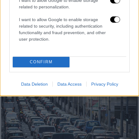
I want to allow Google to enable storage
Ελλάδα
|
11.10.2022 20:54
related to personalization.
Ταχύτερη η μεταβίβαση οχήματος -
Ηλεκτρονικά η πληρωμή των τελών
I want to allow Google to enable storage
related to security, including authentication
στην Περιφέρεια Αττικής
functionality and fraud prevention, and other
Ασφαλέστερη και ταχύτερη είναι πλέον η
user protection.
πληρωμή τελών για τη μεταβίβαση
επιβατικού οχήματος ή δίκυκλου
CONFIRM
Data Deletion
Data Access
Privacy Policy