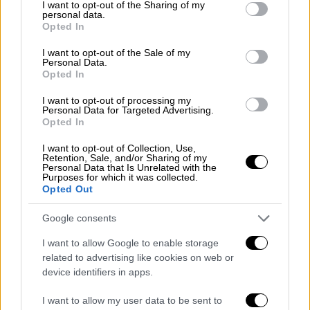
not limited to your visit or usage behaviour. You may click to
I want to opt-out of the Sharing of my
personal data.
grant or deny consent to Google and its third-party tags to
Opted In
Ελλάδα
|
13.08.2023 23:14
use your data for below specified purposes in below Google
consent section.
Φύλαγαν βίλα Γερμανού για
I want to opt-out of the Sale of my
Personal Data.
«εξτραδάκια» - Χειροπέδες στους τρεις
Opted In
αστυνομικούς της Μυκόνου
I want to opt-out of processing my
Τρεις ακόμη άνδρες της ελληνικής
Personal Data for Targeted Advertising.
Opted In
αστυνομίας κατηγορούμενοι για την
υπόθεση
I want to opt-out of Collection, Use,
Retention, Sale, and/or Sharing of my
Personal Data that Is Unrelated with the
Purposes for which it was collected.
Opted Out
Google consents
I want to allow Google to enable storage
related to advertising like cookies on web or
device identifiers in apps.
I want to allow my user data to be sent to