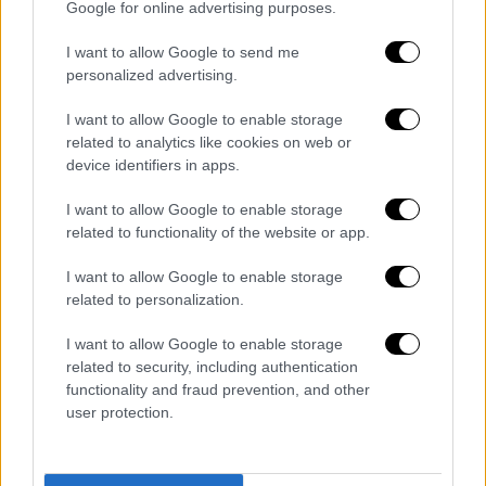
Google for online advertising purposes.
I want to allow Google to send me
personalized advertising.
I want to allow Google to enable storage
Οικονομία
|
05.08.2023 20:06
related to analytics like cookies on web or
device identifiers in apps.
Βίλες και εξοχικές κατοικίες: Οι φυλές
των αγοραστών από το εξωτερικό - Τα
I want to allow Google to enable storage
limit up με τιμές πάνω από 10.000 ευρώ
related to functionality of the website or app.
το τ.μ.
I want to allow Google to enable storage
Πόλος έλξης είναι οι Κυκλάδες, με τιμές
related to personalization.
που ξεπερνούν κατά πολύ τα 10.000 ευρώ το
τ.μ., αλλά και νησιά κοντά στην Αττική, όπως
I want to allow Google to enable storage
related to security, including authentication
Τζιά και Κύθνος
functionality and fraud prevention, and other
user protection.