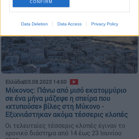
CONFIRM
Data Deletion
Data Access
Privacy Policy
Ελλάδα
|
03.08.2023 14:00
Μύκονος: Πάνω από μισό εκατομμύριο
σε ένα μήνα μάζεψε η σπείρα που
«χτυπούσε» βίλες στη Μύκονο -
Εξιχνιάστηκαν ακόμα τέσσερις κλοπές
Οι τελευταίες τέσσερις κλοπές έγιναν το
χρονικό διάστημα από 14 έως 23 Ιουνίου