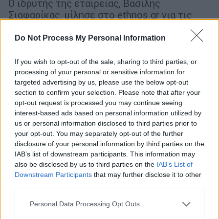
Ο ιδρυτής της εταιρείας, Βασίλης
Σιαφαρίκας, μίλησε στο ethnos.gr για τις
προκλήσεις που αντιμετώπισε, τη σημασία
της διεθνούς διάκρισης που έλαβε αλλά και
Do Not Process My Personal Information
το μέλλον της βιώσιμης κατασκευής στην
Ελλάδα
If you wish to opt-out of the sale, sharing to third parties, or
processing of your personal or sensitive information for
targeted advertising by us, please use the below opt-out
section to confirm your selection. Please note that after your
opt-out request is processed you may continue seeing
interest-based ads based on personal information utilized by
us or personal information disclosed to third parties prior to
your opt-out. You may separately opt-out of the further
disclosure of your personal information by third parties on the
IAB’s list of downstream participants. This information may
also be disclosed by us to third parties on the
IAB’s List of
Downstream Participants
that may further disclose it to other
third parties.
Please note that this website/app uses one or more Google
Personal Data Processing Opt Outs
services and may gather and store information including but