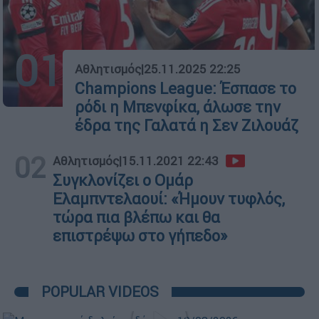
01
Αθλητισμός
|
25.11.2025 22:25
Champions League: Έσπασε το
ρόδι η Μπενφίκα, άλωσε την
έδρα της Γαλατά η Σεν Ζιλουάζ
02
Αθλητισμός
|
15.11.2021 22:43
Συγκλονίζει ο Ομάρ
Ελαμπντελαουί: «Ήμουν τυφλός,
τώρα πια βλέπω και θα
επιστρέψω στο γήπεδο»
POPULAR VIDEOS