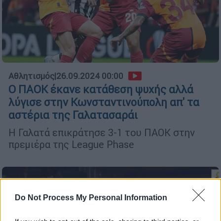
Αθλητισμός
|
26.09.2024 00:00
Ο ΠΑΟΚ έκανε κατάθεση ψυχής αλλά
λύγισε στην Κωνσταντινούπολη απ' τα
αστέρια της Γαλατασαράι
Η Γαλατά επικράτησε 3-1 του ΠΑΟΚ στην
πρεμιέρα της League Phase
Do Not Process My Personal Information