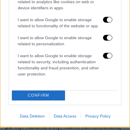
related to analytics like cookies on web or
Κωνσταντινούπολη απέναντι στη Γαλατά
device identifiers in apps.
I want to allow Google to enable storage
related to functionality of the website or app.
I want to allow Google to enable storage
related to personalization.
I want to allow Google to enable storage
related to security, including authentication
functionality and fraud prevention, and other
user protection.
CONFIRM
Αθλητισμός
|
24.09.2024 17:15
Data Deletion
Data Access
Privacy Policy
Πανέτοιμος ο ΠΑΟΚ για την αναμέτρηση
με την Γαλατά στην Κωνσταντινούπολη -