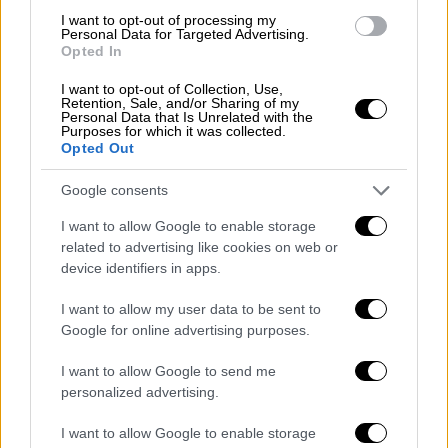
I want to opt-out of processing my
Personal Data for Targeted Advertising.
Opted In
I want to opt-out of Collection, Use,
Retention, Sale, and/or Sharing of my
Personal Data that Is Unrelated with the
Purposes for which it was collected.
Opted Out
Google consents
I want to allow Google to enable storage
related to advertising like cookies on web or
device identifiers in apps.
I want to allow my user data to be sent to
Αθλητισμός
|
25.09.2024 09:48
Google for online advertising purposes.
ΠΑΟΚ: Πρεμιέρα στη League Phase του
I want to allow Google to send me
Europa League με μεγάλο ματς απέναντι
personalized advertising.
στην... αστεράτη Γαλατασαράι!
I want to allow Google to enable storage
Ο ΠΑΟΚ δοκιμάζεται στην