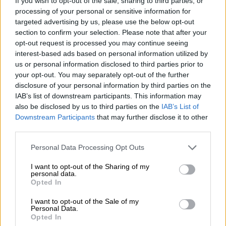
If you wish to opt-out of the sale, sharing to third parties, or
processing of your personal or sensitive information for
targeted advertising by us, please use the below opt-out
section to confirm your selection. Please note that after your
opt-out request is processed you may continue seeing
interest-based ads based on personal information utilized by
us or personal information disclosed to third parties prior to
your opt-out. You may separately opt-out of the further
disclosure of your personal information by third parties on the
IAB’s list of downstream participants. This information may
also be disclosed by us to third parties on the
IAB’s List of
Αθλητισμός
|
25.09.2024 15:33
Downstream Participants
that may further disclose it to other
Σάλος στην Τουρκία λόγω χειρονομίας
third parties.
του Αταμάν - Απολογήθηκε ο κόουτς του
Please note that this website/app uses one or more Google
Παναθηναϊκού αλλά η Φενέρ αποσύρει
Personal Data Processing Opt Outs
services and may gather and store information including but
τους παίκτες της απ' την Εθνική
not limited to your visit or usage behaviour. You may click to
I want to opt-out of the Sharing of my
personal data.
Ο Αταμάν έδειξε το σκορ του αγώνα της
grant or deny consent to Google and its third-party tags to
Opted In
use your data for below specified purposes in below Google
Γαλατά με τη Φενέρ και προκάλεσε
consent section.
αντιδράσεις στην Τουρκία
I want to opt-out of the Sale of my
Personal Data.
Opted In