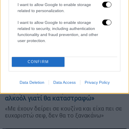
I want to allow Google to enable storage
related to personalization.
I want to allow Google to enable storage
related to security, including authentication
functionality and fraud prevention, and other
user protection.
CONFIRM
Lifestyle
|
29.03.2022 15:00
Δημήτρης Σκαρμούτσος: «Μου έλεγαν
Data Deletion
Data Access
Privacy Policy
να μην πω για τα ναρκωτικά και το
αλκοόλ γιατί θα καταστραφώ»
«Με έχουν δείρει σε κουζίνα και είχα πει σε
ευχαριστώ σεφ, δεν θα το ξανακάνω»