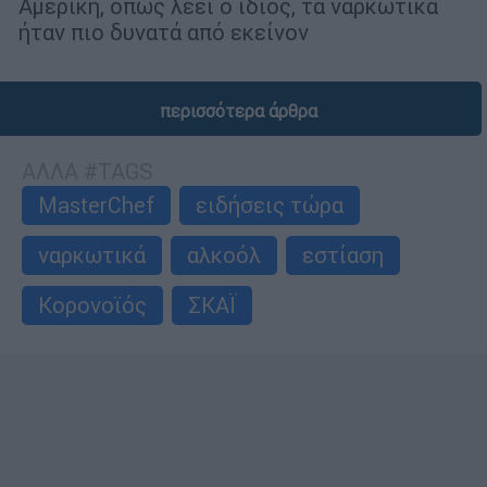
Αμερική, όπως λέει ο ίδιος, τα ναρκωτικά
ήταν πιο δυνατά από εκείνον
περισσότερα άρθρα
ΑΛΛΑ #TAGS
MasterChef
ειδήσεις τώρα
ναρκωτικά
αλκοόλ
εστίαση
Κορονοϊός
ΣΚΑΪ