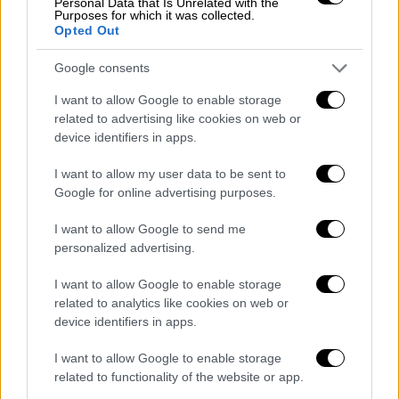
Personal Data that Is Unrelated with the
Purposes for which it was collected.
Opted Out
Google consents
I want to allow Google to enable storage
related to advertising like cookies on web or
device identifiers in apps.
Food & Drink
|
06.04.2022 16:10
I want to allow my user data to be sent to
Χρυσοί Σκούφοι 2022: Τα βραβευμένα
Google for online advertising purposes.
εστιατόρια, η βαθμολογία και η «zero
food waste» τελετή απονομής
I want to allow Google to send me
personalized advertising.
To κλείσιμο της βραδιάς επεφύλαξε στους
προσκεκλημένους ένα αξέχαστο δείπνο
I want to allow Google to enable storage
φτιαγμένο από «σκουπίδια».
related to analytics like cookies on web or
device identifiers in apps.
I want to allow Google to enable storage
related to functionality of the website or app.