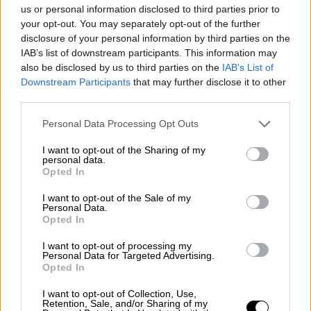
us or personal information disclosed to third parties prior to
your opt-out. You may separately opt-out of the further
Τηλεόραση
|
09.11.2022 01:30
disclosure of your personal information by third parties on the
Δημήτρης Σκαρμούτσος: Ο γνωστός σεφ
IAB’s list of downstream participants. This information may
έρχεται στον ΣΚΑΪ με την εκπομπή
also be disclosed by us to third parties on the
IAB’s List of
Downstream Participants
that may further disclose it to other
«Γειτονιές στο πιάτο»
third parties.
Γεμάτος έμπνευση από την κάθε γειτονιά και
Please note that this website/app uses one or more Google
Personal Data Processing Opt Outs
τα προϊόντα της, ο Δημήτρης Σκαρμούτσος
services and may gather and store information including but
θα μαγειρεύει δύο λαχταριστές και
not limited to your visit or usage behaviour. You may click to
I want to opt-out of the Sharing of my
personal data.
πρωτότυπες συνταγές φέρνοντας και επί
grant or deny consent to Google and its third-party tags to
Opted In
της ουσίας τις Γειτονιές Στο Πιάτο!
use your data for below specified purposes in below Google
consent section.
I want to opt-out of the Sale of my
Personal Data.
Opted In
I want to opt-out of processing my
Personal Data for Targeted Advertising.
Opted In
I want to opt-out of Collection, Use,
Retention, Sale, and/or Sharing of my