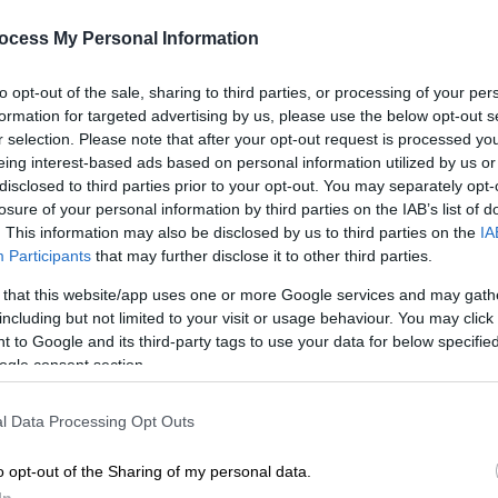
επιστρέφει ως Μήδεια σε μια
παράσταση του Nikita Milivojević
ocess My Personal Information
Κε
Είκοσι εννιά χρόνια μετά την
Κ
to opt-out of the sale, sharing to third parties, or processing of your per
καθηλωτική ερμηνεία της στον ίδιο
formation for targeted advertising by us, please use the below opt-out s
0
ρόλο
r selection. Please note that after your opt-out request is processed y
eing interest-based ads based on personal information utilized by us or
disclosed to third parties prior to your opt-out. You may separately opt-
losure of your personal information by third parties on the IAB’s list of
. This information may also be disclosed by us to third parties on the
IA
Τηλεόραση
|
01.02.2026 21:40
Participants
that may further disclose it to other third parties.
Ξεπέρασε κάθε ρεκόρ θεάσεων η
 that this website/app uses one or more Google services and may gath
«Μεγάλη Χίμαιρα» - Η ζωή και ο
including but not limited to your visit or usage behaviour. You may click 
θάνατος ενώνονται μέσα από το
 to Google and its third-party tags to use your data for below specifi
πάθος
ogle consent section.
Η πορεία της Μαρίνας αποκαλύπτει
τη σύγκρουση ανάμεσα στο πάθος και
l Data Processing Opt Outs
την ηθική συνείδηση μέσα σε μια
o opt-out of the Sharing of my personal data.
κλειστή κοινωνία
In