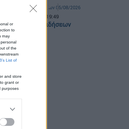
ντρικό...
|
05.08.2026 19:49
εντρικό δελτίο ειδήσεων
sonal or
ection to
5/08/2026
ou may
 personal
out of the
 downstream
B’s List of
er and store
to grant or
ed purposes