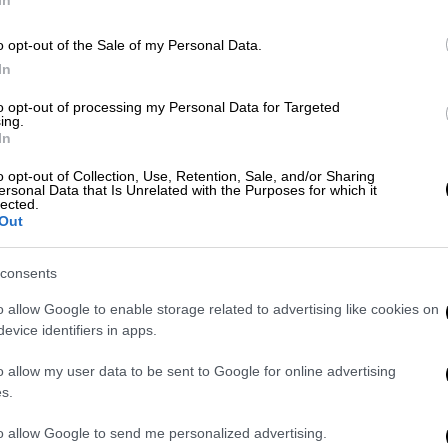
o opt-out of the Sale of my Personal Data.
In
Τηλεόραση
|
29.12.2025 15:24
Η υπόθεση των δύο πρώτων
to opt-out of processing my Personal Data for Targeted
ing.
επεισοδίων και οι βασικοί
In
χαρακτήρες της «Μεγάλης
o opt-out of Collection, Use, Retention, Sale, and/or Sharing
Χίμαιρας»
ersonal Data that Is Unrelated with the Purposes for which it
lected.
Η μεγαλύτερη παραγωγή της ΕΡΤ
Out
έρχεται για να μας καθηλώσει
consents
o allow Google to enable storage related to advertising like cookies on
evice identifiers in apps.
Lifestyle
|
20.07.2025 13:56
o allow my user data to be sent to Google for online advertising
Καρυοφυλλιά Καραμπέτη: «Οι
s.
μεγαλύτεροι σε ηλικία, αυτοί που
to allow Google to send me personalized advertising.
δεν είναι πια χρήσιμοι στην