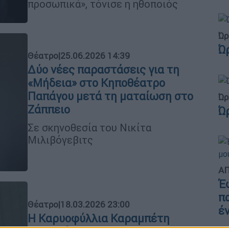
προσωπικά», τόνισε η ηθοποιός
Ώρ
Ώ
Θέατρο
|
25.06.2026 14:39
Δύο νέες παραστάσεις για τη
«Μήδεια» στο Κηποθέατρο
Παπάγου μετά τη ματαίωση στο
Ώρ
Ζάππειο
Ώ
Σε σκηνοθεσία του Νικίτα
Μιλιβόγεβιτς
ΑΠ
Έ
π
Θέατρο
|
18.03.2026 23:00
έ
Η Καρυοφύλλια Καραμπέτη