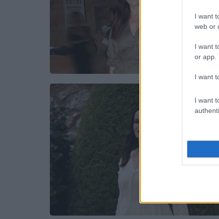
I want t
web or d
I want t
or app.
I want t
I want t
authenti