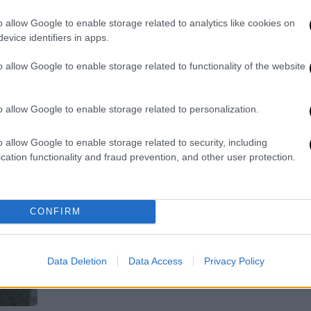
οικονομική μηχανή, είναι βάρος,
o allow Google to enable storage related to analytics like cookies on
πρέπει να απαλειφθούν»
evice identifiers in apps.
Η καταξιωμένη ηθοποιός μίλησε για
o allow Google to enable storage related to functionality of the website
τον ηλικιακό ρατσισμό στη χώρα μας
o allow Google to enable storage related to personalization.
Lifestyle
|
14.12.2024 11:56
o allow Google to enable storage related to security, including
Καρυοφυλλιά Καραμπέτη: «Δε
cation functionality and fraud prevention, and other user protection.
θεωρούσα ποτέ τον εαυτό μου
άσχημο, απλώς δεν το θεωρώ και
ιδιαίτερα όμορφο»
CONFIRM
Η καταξιωμένη ηθοποιός περιέγραψε
πως εκείνη αντιλαμβάνεται την
Data Deletion
Data Access
Privacy Policy
έννοια της ομορφιάς