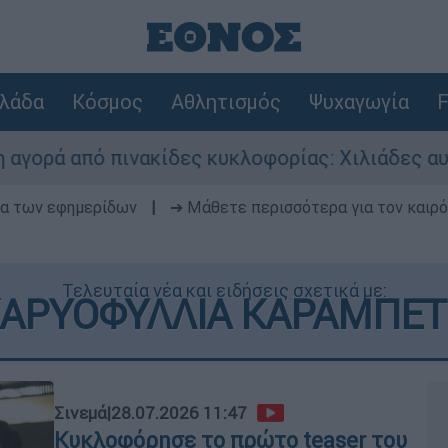
λάδα
Κόσμος
Αθλητισμός
Ψυχαγωγία
F
νακίδες κυκλοφορίας: Χιλιάδες αυτοκίνητα παρα
δα των εφημερίδων
|
➔ Μάθετε περισσότερα για τον καιρό
Τελευταία νέα και ειδήσεις σχετικά με:
ΑΡΥΟΦΥΛΛΙΑ ΚΑΡΑΜΠΕ
Σινεμά
|
28.07.2026 11:47
Κυκλοφόρησε το πρώτο teaser του