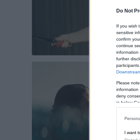
Do Not Pr
If you wish 
sensitive in
confirm you
continue se
information 
further disc
participants
Downstream 
Please note
information 
deny consent
in below Go
Persona
I want t
Opted 