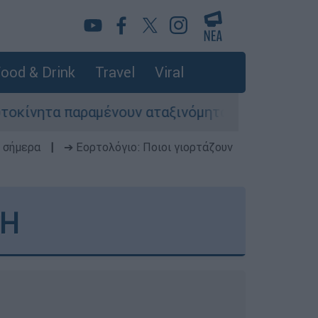
ood & Drink
Travel
Viral
μένουν αταξινόμητα - Λύση αναζητά το υπουργε
 σήμερα
|
➔ Εορτολόγιο: Ποιοι γιορτάζουν
ΤΗ