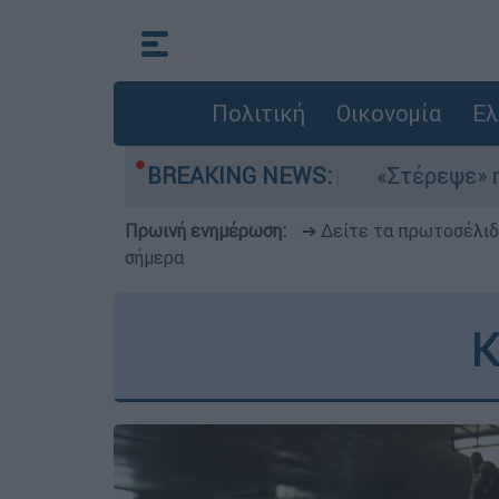
Πολιτική
Οικονομία
Ελ
μια στο Αιγαίο
BREAKING NEWS:
«Στέρεψε» η αγορά από πι
Πρωινή ενημέρωση:
➔ Δείτε τα πρωτοσέλι
σήμερα
Κ