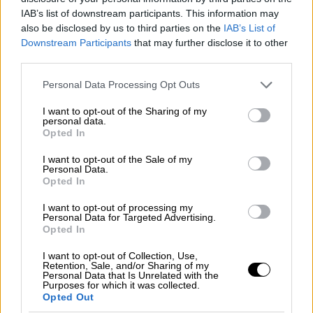
Τι λέει η έκθεση πεπραγμένων της ΑΔΑΕ για
IAB’s list of downstream participants. This information may
also be disclosed by us to third parties on the
IAB’s List of
το 2020 - Η Αρχή είχε ήδη προειδοποιήσει
Downstream Participants
that may further disclose it to other
από το 2019
third parties.
Please note that this website/app uses one or more Google
Personal Data Processing Opt Outs
services and may gather and store information including but
not limited to your visit or usage behaviour. You may click to
I want to opt-out of the Sharing of my
personal data.
grant or deny consent to Google and its third-party tags to
Opted In
use your data for below specified purposes in below Google
consent section.
I want to opt-out of the Sale of my
Personal Data.
Opted In
I want to opt-out of processing my
Personal Data for Targeted Advertising.
Opted In
I want to opt-out of Collection, Use,
Retention, Sale, and/or Sharing of my
Personal Data that Is Unrelated with the
Purposes for which it was collected.
Opted Out
Ελλάδα
|
05.04.2022 18:45