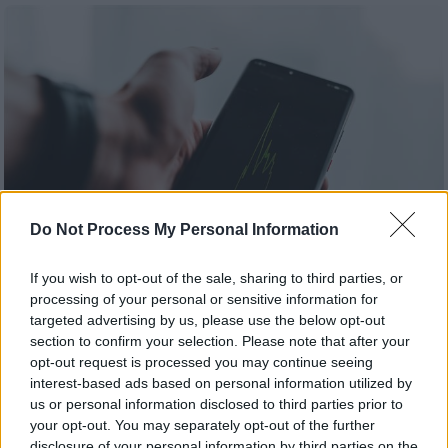
Do Not Process My Personal Information
If you wish to opt-out of the sale, sharing to third parties, or
processing of your personal or sensitive information for
targeted advertising by us, please use the below opt-out
Ελλάδα
|
09.08.2022 07:35
section to confirm your selection. Please note that after your
Εκτινάσσονται χρόνο με το χρόνο οι
opt-out request is processed you may continue seeing
νόμιμες παρακολουθήσεις - Αόριστα για
interest-based ads based on personal information utilized by
λόγους εθνικής ασφάλειας οι
us or personal information disclosed to third parties prior to
your opt-out. You may separately opt-out of the further
περισσότερες με ισχύ... επ αόριστον
disclosure of your personal information by third parties on the