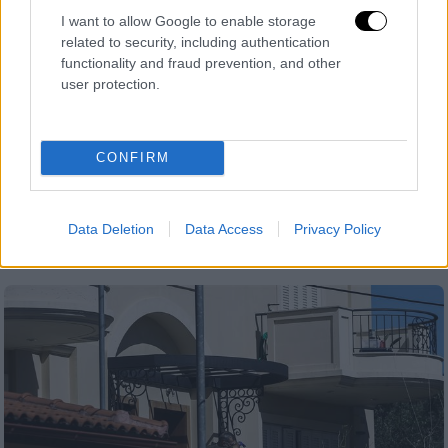
I want to allow Google to enable storage
related to security, including authentication
functionality and fraud prevention, and other
Ελλάδα
|
17.07.2021 07:01
user protection.
«Εκρηξη» των νομίμων
παρακολουθήσεων με την επίκληση
λόγων εθνικής ασφάλειας
CONFIRM
Τι αναφέρει η έκθεση πεπραγμένων της
Αρχής Διασφάλισης του Απορρήτου των
Επικοινωνιών που παρουσιάστηκε στη
Data Deletion
Data Access
Privacy Policy
Βουλή