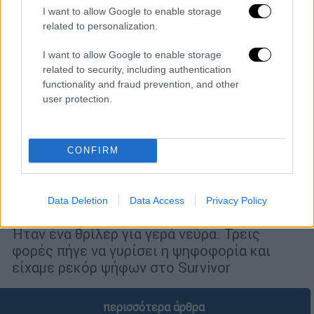
I want to allow Google to enable storage
related to personalization.
I want to allow Google to enable storage
related to security, including authentication
functionality and fraud prevention, and other
user protection.
CONFIRM
Τηλεόραση
|
06.07.2021 11:22
Θρίλερ με την ψηφοφορία του Survivor -
Data Deletion
Data Access
Privacy Policy
3 φορές άλλαξαν χέρια τα 100.000 ευρώ
Ήταν ένα θρίλερ για γερά νεύρα. Τρεις
φορές πήγε να γυρίσει η ψηφοφορία και
είχαμε ρεκόρ ψήφων στο Survivor
περισσότερα άρθρα