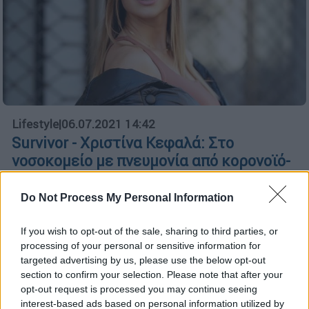
Lifestyle
|
06.07.2021 14:42
Survivor - Χριστίνα Κεφαλά: Στο
νοσοκομείο με πνευμονία από κορονοϊό-
«Φοβόμουν το εμβόλιο»
Do Not Process My Personal Information
Απούσα από τον τελικό του Survivor 4 ήταν
η Χριστίνα Κεφαλά, καθώς διαγνώστηκε
If you wish to opt-out of the sale, sharing to third parties, or
θετική στον κορονοϊό
processing of your personal or sensitive information for
targeted advertising by us, please use the below opt-out
section to confirm your selection. Please note that after your
opt-out request is processed you may continue seeing
interest-based ads based on personal information utilized by