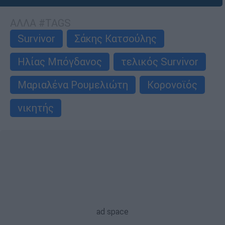
ΑΛΛΑ #TAGS
Survivor
Σάκης Κατσούλης
Ηλίας Μπόγδανος
τελικός Survivor
Μαριαλένα Ρουμελιώτη
Κορονοϊός
νικητής