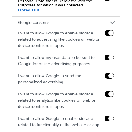
Personal Data that Is Unrelated with the
Purposes for which it was collected.
Opted Out
Google consents
I want to allow Google to enable storage
related to advertising like cookies on web or
device identifiers in apps.
Τηλεόραση
|
06.07.2021 11:31
I want to allow my user data to be sent to
Survivor 4 τελικός: Ο Τριαντάφυλλος
Google for online advertising purposes.
αποκάλυψε τους παίκτες που ήρθαν
I want to allow Google to send me
κοντά ερωτικά στο ριάλιτι
personalized advertising.
«Βόμβα» από Τριαντάφυλλο που είπε
I want to allow Google to enable storage
ξεκάθαρα ποιοι παίκτες «έκαναν τα δικά
related to analytics like cookies on web or
τους» στην παραλία του Survivor
device identifiers in apps.
I want to allow Google to enable storage
related to functionality of the website or app.