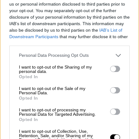
us or personal information disclosed to third parties prior to
your opt-out. You may separately opt-out of the further
disclosure of your personal information by third parties on the
IAB’s list of downstream participants. This information may
also be disclosed by us to third parties on the
IAB’s List of
Downstream Participants
that may further disclose it to other
third parties.
Please note that this website/app uses one or more Google
Τηλεόραση
|
06.07.2021 11:36
Personal Data Processing Opt Outs
services and may gather and store information including but
Μαριαλένα Ρουμελιώτη: «Είμαι πολύ
not limited to your visit or usage behaviour. You may click to
I want to opt-out of the Sharing of my
στεναχωρημένη για ό,τι έχω
personal data.
grant or deny consent to Google and its third-party tags to
Opted In
δημιουργήσει στον Γιώργο Λιβάνη»
use your data for below specified purposes in below Google
consent section.
I want to opt-out of the Sale of my
Η Μαριαλένα Ρουμελιώτη μιλά για τον
Personal Data.
Γιώργο Λιβάνη, τον Σάκη Κατσούλη και τις
Opted In
εξηγήσεις που αισθάνεται ότι πρέπει να
I want to opt-out of processing my
δώσει μετά το Survivor
Personal Data for Targeted Advertising.
Opted In
I want to opt-out of Collection, Use,
Retention, Sale, and/or Sharing of my