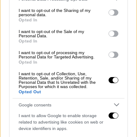
Ελλάδα
|
21.08.2019 12:36
services and may gather and store information including but
not limited to your visit or usage behaviour. You may click to
I want to opt-out of the Sharing of my
Γαϊδουρονήσι: Επιχειρηματίας άλλαξε
personal data.
grant or deny consent to Google and its third-party tags to
επωνυμία για να γλιτώσει το λουκέτο
Opted In
use your data for below specified purposes in below Google
consent section.
Κατάφερε να γλιτώσει το πολυήμερο
I want to opt-out of the Sale of my
Personal Data.
λουκέτο από την ΑΑΔΕ, αλλάζοντας ΑΦΜ
Opted In
και επωνυμία
I want to opt-out of processing my
Personal Data for Targeted Advertising.
ΑΛΛΑ #TAGS
Opted In
Κρήτη
ειδήσεις τώρα
ΑΑΔΕ
I want to opt-out of Collection, Use,
Retention, Sale, and/or Sharing of my
σεισμός
Personal Data that Is Unrelated with the
Purposes for which it was collected.
Opted Out
Συμβούλιο της Επικρατείας
Google consents
σεισμός τώρα
Κωστής Χατζηδάκης
I want to allow Google to enable storage
related to advertising like cookies on web or
device identifiers in apps.