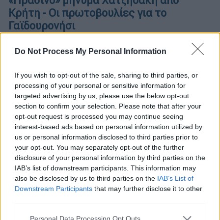
«Πράσινο» μήνυμα Χατζηδάκη από
Κρήτη - Οι πρωτοβουλίες για το
Γαϊδουρονήσι
Ο υπουργός Περιβάλλοντος τόνισε ότι οι
Do Not Process My Personal Information
αποφάσεις που θα ληφθούν, επιδιώκουν να
το προστατέψουν από ανεξέλεγκτες και
If you wish to opt-out of the sale, sharing to third parties, or
επιβλαβείς για τη φύση δραστηριότητες.
processing of your personal or sensitive information for
targeted advertising by us, please use the below opt-out
section to confirm your selection. Please note that after your
opt-out request is processed you may continue seeing
interest-based ads based on personal information utilized by
us or personal information disclosed to third parties prior to
your opt-out. You may separately opt-out of the further
disclosure of your personal information by third parties on the
IAB’s list of downstream participants. This information may
also be disclosed by us to third parties on the
IAB’s List of
Downstream Participants
that may further disclose it to other
third parties.
Please note that this website/app uses one or more Google
Personal Data Processing Opt Outs