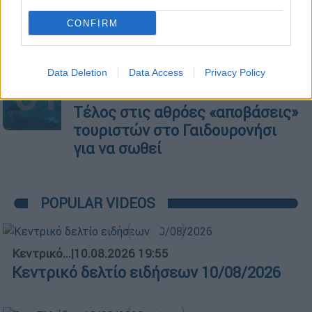
CONFIRM
Data Deletion
Data Access
Privacy Policy
01
Ελλάδα
|
29.03.2022 07:27
Τέλος στις αθρόες «αποβάσεις»
τουριστών στο Γαιδουρονήσι
για να σωθεί
POPULAR VIDEOS
Κεντρικό...
|
10.08.2026 19:55
Κεντρικό δελτίο ειδήσεων 10/08/2026