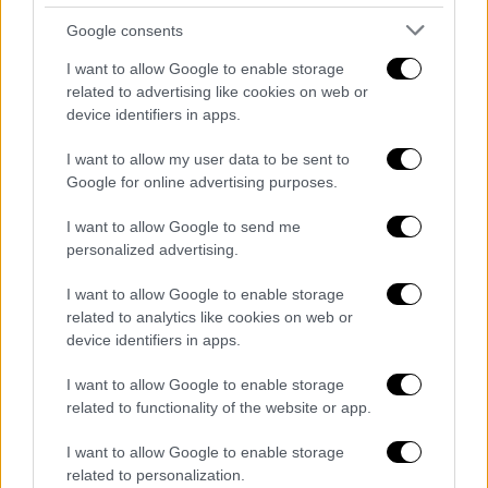
Google consents
Ελλάδα
|
23.11.2025 20:30
I want to allow Google to enable storage
Το νέο μισθολόγιο στις Ένοπλες
related to advertising like cookies on web or
Δυνάμεις: Ποιοι θα δουν αυξήσεις και
device identifiers in apps.
πόσα θα λάβουν - Παραδείγματα
I want to allow my user data to be sent to
Στα πλαίσια της εκδήλωσης εορτασμού της
Google for online advertising purposes.
Ημέρας των Ενόπλων Δυνάμεων, ο υπουργός
Εθνικής Άμυνας ανακοίνωσε τους 7 άξονες
I want to allow Google to send me
των νέων μέτρων στήριξης της
personalized advertising.
στρατιωτικής οικογένειας
I want to allow Google to enable storage
related to analytics like cookies on web or
device identifiers in apps.
I want to allow Google to enable storage
related to functionality of the website or app.
I want to allow Google to enable storage
related to personalization.