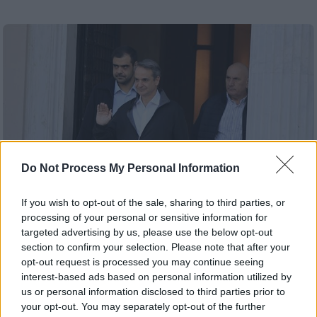
Do Not Process My Personal Information
If you wish to opt-out of the sale, sharing to third parties, or
processing of your personal or sensitive information for
targeted advertising by us, please use the below opt-out
section to confirm your selection. Please note that after your
Πολιτική
|
15.03.2026 10:28
opt-out request is processed you may continue seeing
«Παράθυρο» Μητσοτάκη για μέτρα
interest-based ads based on personal information utilized by
στήριξης: Έχουμε περιθώρια
us or personal information disclosed to third parties prior to
παρέμβασης - «Όχι» σε φαινόμενα
your opt-out. You may separately opt-out of the further