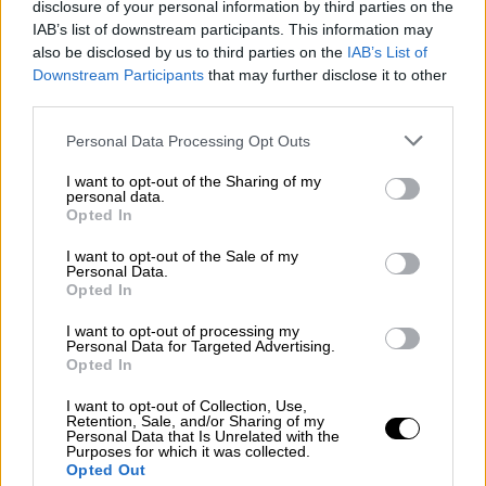
disclosure of your personal information by third parties on the
αισχροκέρδειας
IAB’s list of downstream participants. This information may
Τι έγραψε ο πρωθυπουργός για την πυρηνική
also be disclosed by us to third parties on the
IAB’s List of
Downstream Participants
that may further disclose it to other
ενέργεια, την Κύπρο, την προετοιμασία για
third parties.
την αντιπυρική περίοδο και τον
Αντετοκούνμπο
Please note that this website/app uses one or more Google
Personal Data Processing Opt Outs
services and may gather and store information including but
not limited to your visit or usage behaviour. You may click to
I want to opt-out of the Sharing of my
personal data.
grant or deny consent to Google and its third-party tags to
Opted In
use your data for below specified purposes in below Google
consent section.
I want to opt-out of the Sale of my
Personal Data.
Opted In
I want to opt-out of processing my
Personal Data for Targeted Advertising.
Opted In
I want to opt-out of Collection, Use,
Retention, Sale, and/or Sharing of my
Personal Data that Is Unrelated with the
Purposes for which it was collected.
Opted Out