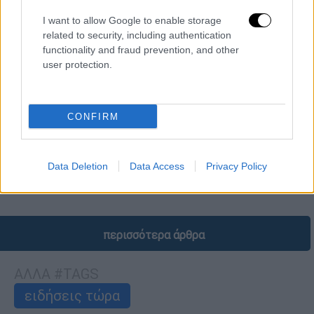
I want to allow Google to enable storage
related to security, including authentication
functionality and fraud prevention, and other
user protection.
CONFIRM
Πολιτική
|
20.11.2025 07:35
Γιατί η κυβέρνηση «σπάει» τα μέτρα
στήριξης και τα ανακοινώνει σε… δόσεις
Data Deletion
Data Access
Privacy Policy
Σε ποιες ομάδες-στόχους απευθύνεται
περισσότερα άρθρα
ΑΛΛΑ #TAGS
ειδήσεις τώρα