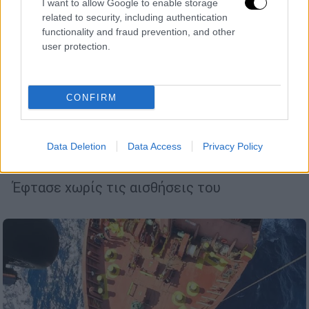
I want to allow Google to enable storage
related to security, including authentication
functionality and fraud prevention, and other
user protection.
Ελλάδα
|
12.01.2026 12:53
CONFIRM
Τραγωδία στη Ρόδο: Νεογέννητο βρέφος
δεν τα κατάφερε παρά την
αεροδιακομιδή στο νοσοκομείο
Data Deletion
Data Access
Privacy Policy
Ηρακλείου
Έφτασε χωρίς τις αισθήσεις του