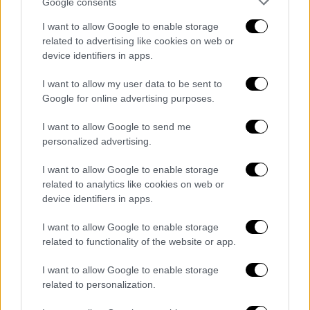
Google consents
Ελλάδα
|
30.01.2026 16:43
I want to allow Google to enable storage
Εξιτήριο από το «Παπαγεωργίου» για τον
related to advertising like cookies on web or
28χρονο οπαδό του ΠΑΟΚ που
device identifiers in apps.
τραυματίστηκε στη Ρουμανία
I want to allow my user data to be sent to
Σε καλή κατάσταση η υγεία του νεαρού
Google for online advertising purposes.
φιλάθλου, δεν διαπιστώθηκαν σοβαρές
κακώσεις μετά την αεροδιακομιδή του στη
I want to allow Google to send me
personalized advertising.
Θεσσαλονίκη
I want to allow Google to enable storage
related to analytics like cookies on web or
device identifiers in apps.
I want to allow Google to enable storage
related to functionality of the website or app.
I want to allow Google to enable storage
related to personalization.