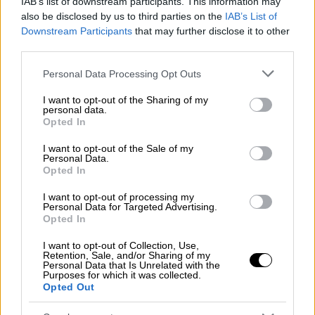
IAB’s list of downstream participants. This information may
also be disclosed by us to third parties on the
IAB’s List of
Διακομίστηκε διασωληνωμένος στο
Downstream Participants
that may further disclose it to other
νοσοκομείο Παπαγεωργίου της
third parties.
Θεσσαλονίκης, όπου θα συνεχιστεί η
νοσηλεία του
Please note that this website/app uses one or more Google
Personal Data Processing Opt Outs
services and may gather and store information including but
not limited to your visit or usage behaviour. You may click to
I want to opt-out of the Sharing of my
personal data.
grant or deny consent to Google and its third-party tags to
Opted In
use your data for below specified purposes in below Google
consent section.
I want to opt-out of the Sale of my
Personal Data.
Opted In
I want to opt-out of processing my
Personal Data for Targeted Advertising.
Opted In
I want to opt-out of Collection, Use,
Retention, Sale, and/or Sharing of my
Personal Data that Is Unrelated with the
Purposes for which it was collected.
Opted Out