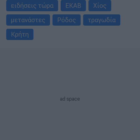
ειδήσεις τώρα
ΕΚΑΒ
Χίος
μετανάστες
Ρόδος
τραγωδία
Κρήτη